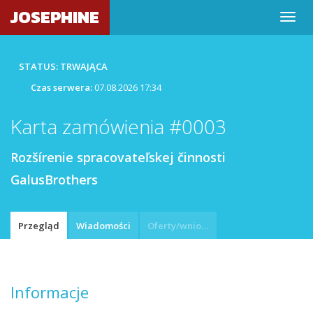
JOSEPHINE
STATUS: TRWAJĄCA
Czas serwera:
07.08.2026 17:34
Karta zamówienia #0003
Rozšírenie spracovateľskej činnosti
GalusBrothers
Przegląd
Wiadomości
Oferty/wnioski
Informacje