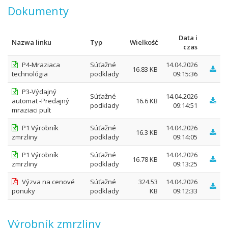
Dokumenty
Data i
Nazwa linku
Typ
Wielkość
czas
P4-Mraziaca
Súťažné
14.04.2026
16.83 KB
technológia
podklady
09:15:36
P3-Výdajný
Súťažné
14.04.2026
automat -Predajný
16.6 KB
podklady
09:14:51
mraziaci pult
P1 Výrobník
Súťažné
14.04.2026
16.3 KB
zmrzliny
podklady
09:14:05
P1 Výrobník
Súťažné
14.04.2026
16.78 KB
zmrzliny
podklady
09:13:25
Výzva na cenové
Súťažné
324.53
14.04.2026
ponuky
podklady
KB
09:12:33
Výrobník zmrzliny