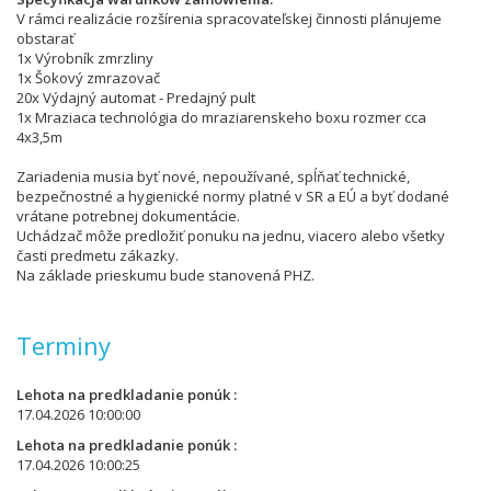
V rámci realizácie rozšírenia spracovateľskej činnosti plánujeme
obstarať
1x Výrobník zmrzliny
1x Šokový zmrazovač
20x Výdajný automat - Predajný pult
1x Mraziaca technológia do mraziarenskeho boxu rozmer cca
4x3,5m
Zariadenia musia byť nové, nepoužívané, spĺňať technické,
bezpečnostné a hygienické normy platné v SR a EÚ a byť dodané
vrátane potrebnej dokumentácie.
Uchádzač môže predložiť ponuku na jednu, viacero alebo všetky
časti predmetu zákazky.
Na základe prieskumu bude stanovená PHZ.
Terminy
Lehota na predkladanie ponúk
17.04.2026 10:00:00
Lehota na predkladanie ponúk
17.04.2026 10:00:25