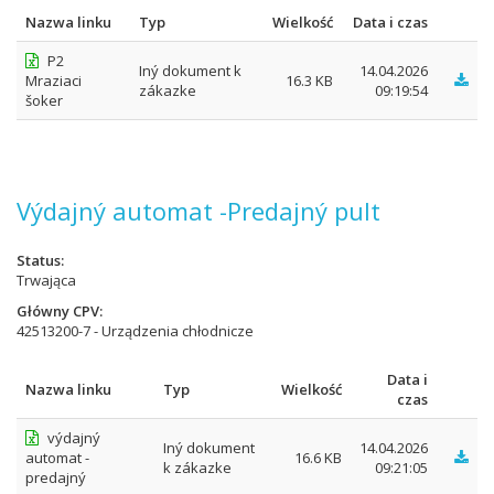
Nazwa linku
Typ
Wielkość
Data i czas
P2
Iný dokument k
14.04.2026
Mraziaci
16.3 KB
zákazke
09:19:54
šoker
Výdajný automat -Predajný pult
Status
Trwająca
Główny CPV
42513200-7 - Urządzenia chłodnicze
Data i
Nazwa linku
Typ
Wielkość
czas
výdajný
Iný dokument
14.04.2026
automat -
16.6 KB
k zákazke
09:21:05
predajný