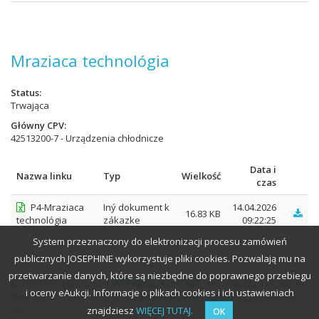
Mraziaca technológia
Status
Trwająca
Główny CPV
42513200-7 - Urządzenia chłodnicze
Data i
Nazwa linku
Typ
Wielkość
czas
P4-Mraziaca
Iný dokument k
14.04.2026
16.83 KB
technológia
zákazke
09:22:25
System przeznaczony do elektronizacji procesu zamówień
publicznych JOSEPHINE wykorzystuje pliki cookies. Pozwalają mu na
przetwarzanie danych, które są niezbędne do poprawnego przebiegu
© 2026 PROEBIZ s.r.o. |
WSPARCIE
/
KONTAKT
- tel.: +48 222 139 900, e-
i oceny eAukcji. Informacje o plikach cookies i ich ustawieniach
mail: houston@proebiz.com |
Deklaracja dostępności
| JOSEPHINE
2.3
znajdziesz
WIĘCEJ TUTAJ.
OK