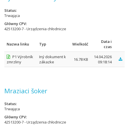
Status
Trwająca
Główny CPV
42513200-7 - Urządzenia chłodnicze
Data i
Nazwa linku
Typ
Wielkość
czas
P1 Výrobník
Iný dokument k
14.04.2026
16.78 KB
zmrzliny
zákazke
09:18:14
Mraziaci šoker
Status
Trwająca
Główny CPV
42513200-7 - Urządzenia chłodnicze