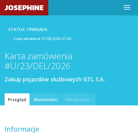
JOSEPHINE
STATUS: TRWAJĄCA
Czas serwera:
07.08.2026 07:46
Karta zamówienia
#U/23/DEL/2026
Zakup pojazdów służbowych GTL S.A.
Przegląd
Wiadomości
Oferty/wnioski
Informacje