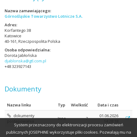
Nazwa zamawiającego
Górnośląskie Towarzystwo Lotnicze S.A.
Adres
Korfantego 38
Katowice
40-161, Rzeczpospolita Polska
Osoba odpowiedzialna
Dorota Jabłońska
djablonska@gtl.com.pl
+48 323927143
Dokumenty
Nazwa linku
Typ
Wielkość
Data i czas
dokumenty
01.06.2026
Inne
?
postepowania
14:28:18
System przeznaczony do elektronizacji procesu zamówień
publicznych JOSEPHINE wykorzystuje pliki cookies. Pozwalają mu na