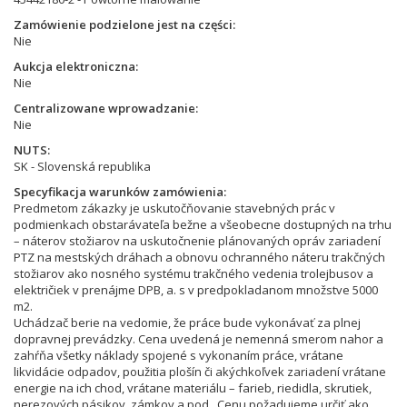
Zamówienie podzielone jest na części
Nie
Aukcja elektroniczna
Nie
Centralizowane wprowadzanie
Nie
NUTS
SK - Slovenská republika
Specyfikacja warunków zamówienia
Predmetom zákazky je uskutočňovanie stavebných prác v
podmienkach obstarávateľa bežne a všeobecne dostupných na trhu
– náterov stožiarov na uskutočnenie plánovaných opráv zariadení
PTZ na mestských dráhach a obnovu ochranného náteru trakčných
stožiarov ako nosného systému trakčného vedenia trolejbusov a
električiek v prenájme DPB, a. s v predpokladanom množstve 5000
m2.
Uchádzač berie na vedomie, že práce bude vykonávať za plnej
dopravnej prevádzky. Cena uvedená je nemenná smerom nahor a
zahŕňa všetky náklady spojené s vykonaním práce, vrátane
likvidácie odpadov, použitia plošín či akýchkoľvek zariadení vrátane
energie na ich chod, vrátane materiálu – farieb, riedidla, skrutiek,
nerezových pásikov, zámkov a pod.. Cenu požadujeme určiť ako