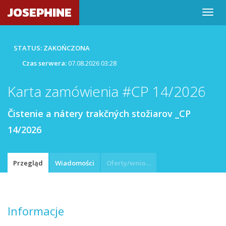
JOSEPHINE
STATUS: ZAKOŃCZONA
Czas serwera:
07.08.2026 03:28
Karta zamówienia #CP 14/2026
Čistenie a nátery trakčných stožiarov _CP
14/2026
Przegląd
Wiadomości
Oferty/wnioski
Informacje