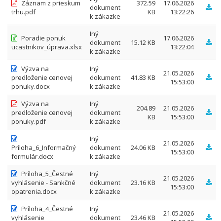
Záznam z prieskum
372.59
17.06.2026
dokument
trhu.pdf
KB
13:22:26
k zákazke
Iný
Poradie ponuk
17.06.2026
dokument
15.12 KB
ucastnikov_úprava.xlsx
13:22:04
k zákazke
Výzva na
Iný
21.05.2026
predloženie cenovej
dokument
41.83 KB
15:53:00
ponuky.docx
k zákazke
Výzva na
Iný
204.89
21.05.2026
predloženie cenovej
dokument
KB
15:53:00
ponuky.pdf
k zákazke
Iný
21.05.2026
Príloha_6_Informačný
dokument
24.06 KB
15:53:00
formulár.docx
k zákazke
Príloha_5_Čestné
Iný
21.05.2026
vyhlásenie - Sankčné
dokument
23.16 KB
15:53:00
opatrenia.docx
k zákazke
Príloha_4_Čestné
Iný
21.05.2026
vyhlásenie
dokument
23.46 KB