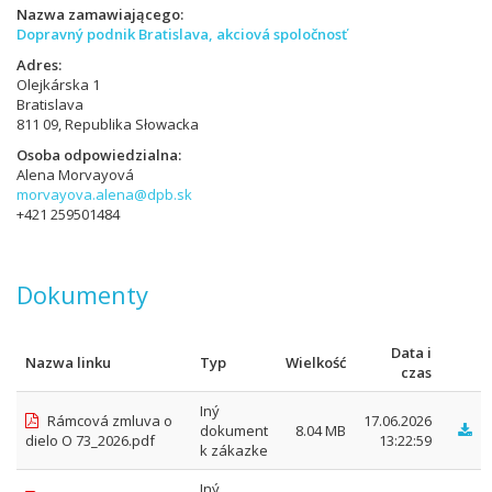
Nazwa zamawiającego
Dopravný podnik Bratislava, akciová spoločnosť
Adres
Olejkárska 1
Bratislava
811 09, Republika Słowacka
Osoba odpowiedzialna
Alena Morvayová
morvayova.alena@dpb.sk
+421 259501484
Dokumenty
Data i
Nazwa linku
Typ
Wielkość
czas
Iný
Rámcová zmluva o
17.06.2026
dokument
8.04 MB
dielo O 73_2026.pdf
13:22:59
k zákazke
Iný