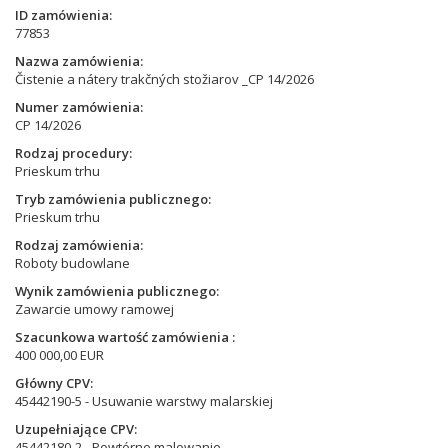
ID zamówienia
77853
Nazwa zamówienia
Čistenie a nátery trakčných stožiarov _CP 14/2026
Numer zamówienia
CP 14/2026
Rodzaj procedury
Prieskum trhu
Tryb zamówienia publicznego
Prieskum trhu
Rodzaj zamówienia
Roboty budowlane
Wynik zamówienia publicznego
Zawarcie umowy ramowej
Szacunkowa wartość zamówienia
400 000,00 EUR
Główny CPV
45442190-5 - Usuwanie warstwy malarskiej
Uzupełniające CPV
45442180-2 - Powtórne malowanie