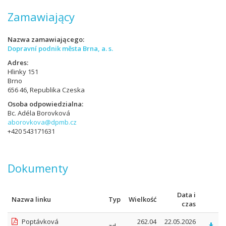
Zamawiający
Nazwa zamawiającego
Dopravní podnik města Brna, a. s.
Adres
Hlinky 151
Brno
656 46, Republika Czeska
Osoba odpowiedzialna
Bc. Adéla Borovková
aborovkova@dpmb.cz
+420 543171631
Dokumenty
Data i
Nazwa linku
Typ
Wielkość
czas
Poptávková
262.04
22.05.2026