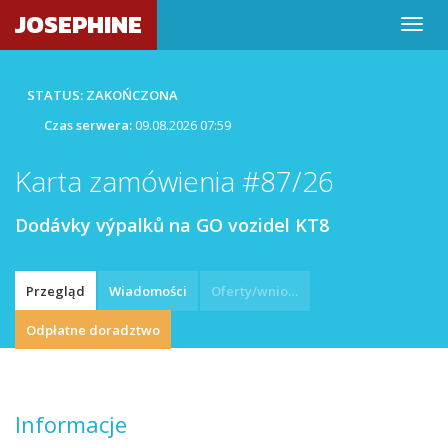
JOSEPHINE
STATUS: ZAKOŃCZONA
Czas serwera:
09.08.2026 07:59
Karta zamówienia #87/26
Dodávky výpalků na GO vozidel KT8
Przegląd
Wiadomości
Oferty/wnioski
Odpłatne doradztwo
Informacje