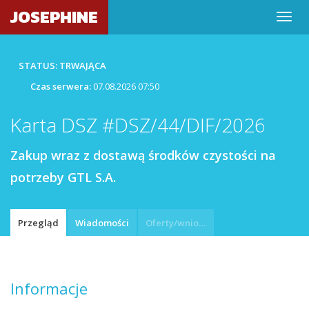
JOSEPHINE
STATUS: TRWAJĄCA
Czas serwera:
07.08.2026 07:50
Karta DSZ #DSZ/44/DIF/2026
Zakup wraz z dostawą środków czystości na
potrzeby GTL S.A.
Przegląd
Wiadomości
Oferty/wnioski
Informacje