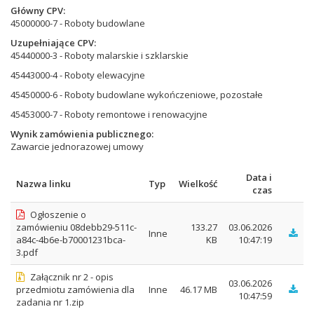
Główny CPV
45000000-7 - Roboty budowlane
Uzupełniające CPV
45440000-3 - Roboty malarskie i szklarskie
45443000-4 - Roboty elewacyjne
45450000-6 - Roboty budowlane wykończeniowe, pozostałe
45453000-7 - Roboty remontowe i renowacyjne
Wynik zamówienia publicznego
Zawarcie jednorazowej umowy
Data i
Nazwa linku
Typ
Wielkość
czas
Ogłoszenie o
zamówieniu 08debb29-511c-
133.27
03.06.2026
Inne
a84c-4b6e-b70001231bca-
KB
10:47:19
3.pdf
Załącznik nr 2 - opis
03.06.2026
przedmiotu zamówienia dla
Inne
46.17 MB
10:47:59
zadania nr 1.zip