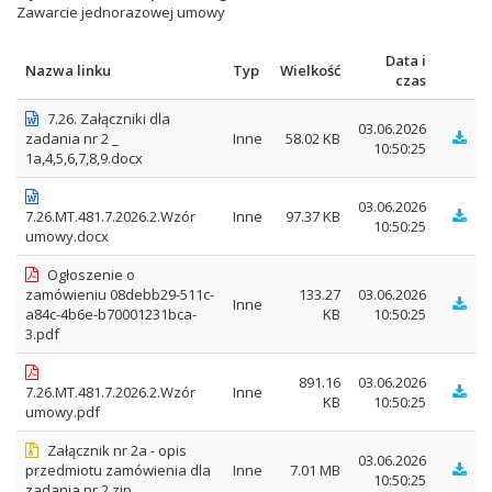
Zawarcie jednorazowej umowy
Data i
Nazwa linku
Typ
Wielkość
czas
7.26. Załączniki dla
03.06.2026
zadania nr 2 _
Inne
58.02 KB
10:50:25
1a,4,5,6,7,8,9.docx
03.06.2026
7.26.MT.481.7.2026.2.Wzór
Inne
97.37 KB
10:50:25
umowy.docx
Ogłoszenie o
zamówieniu 08debb29-511c-
133.27
03.06.2026
Inne
a84c-4b6e-b70001231bca-
KB
10:50:25
3.pdf
891.16
03.06.2026
7.26.MT.481.7.2026.2.Wzór
Inne
KB
10:50:25
umowy.pdf
Załącznik nr 2a - opis
03.06.2026
przedmiotu zamówienia dla
Inne
7.01 MB
10:50:25
zadania nr 2.zip