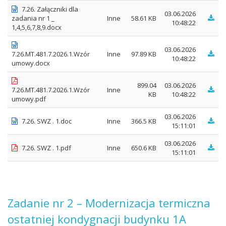
7.26. Załączniki dla
03.06.2026
zadania nr 1 _
Inne
58.61 KB
10:48:22
1,4,5,6,7,8,9.docx
03.06.2026
7.26.MT.481.7.2026.1.Wzór
Inne
97.89 KB
10:48:22
umowy.docx
899.04
03.06.2026
7.26.MT.481.7.2026.1.Wzór
Inne
KB
10:48:22
umowy.pdf
03.06.2026
7.26. SWZ . 1.doc
Inne
366.5 KB
15:11:01
03.06.2026
7.26. SWZ . 1.pdf
Inne
650.6 KB
15:11:01
Zadanie nr 2 – Modernizacja termiczna
ostatniej kondygnacji budynku 1A