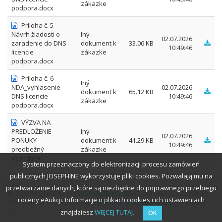
zákazke
podpora.docx
Príloha č. 5 -
Návrh žiadosti o
Iný
02.07.2026
zaradenie do DNS
dokument k
33.06 KB
10:49:46
licencie
zákazke
podpora.docx
Príloha č. 6 -
Iný
NDA_vyhlasenie
02.07.2026
dokument k
65.12 KB
DNS licencie
10:49:46
zákazke
podpora.docx
VÝZVA NA
PREDLOŽENIE
Iný
02.07.2026
PONUKY -
dokument k
41.29 KB
10:49:46
predbežný
zákazke
vzor.docx
System przeznaczony do elektronizacji procesu zamówień
publicznych JOSEPHINE wykorzystuje pliki cookies. Pozwalają mu na
przetwarzanie danych, które są niezbędne do poprawnego przebiegu
© 2026 PROEBIZ s.r.o. |
WSPARCIE
/
KONTAKT
- tel.: +48 222 139 900, e-
i oceny eAukcji. Informacje o plikach cookies i ich ustawieniach
mail: houston@proebiz.com |
Deklaracja dostępności
| JOSEPHINE
2.3
znajdziesz
WIĘCEJ TUTAJ.
OK