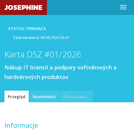
JOSEPHINE
STATUS: TRWAJĄCA
Czas serwera:
08.08.2026 09:47
Karta DSZ #01/2026
Nákup IT licencií a podpory softvérových a
hardvérových produktov
Przegląd
Wiadomości
Oferty/wnioski
Informacje