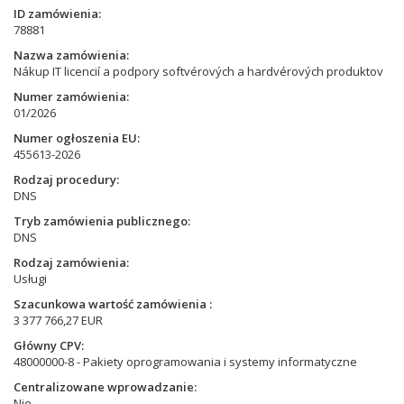
ID zamówienia
78881
Nazwa zamówienia
Nákup IT licencií a podpory softvérových a hardvérových produktov
Numer zamówienia
01/2026
Numer ogłoszenia EU
455613-2026
Rodzaj procedury
DNS
Tryb zamówienia publicznego
DNS
Rodzaj zamówienia
Usługi
Szacunkowa wartość zamówienia
3 377 766,27 EUR
Główny CPV
48000000-8 - Pakiety oprogramowania i systemy informatyczne
Centralizowane wprowadzanie
Nie