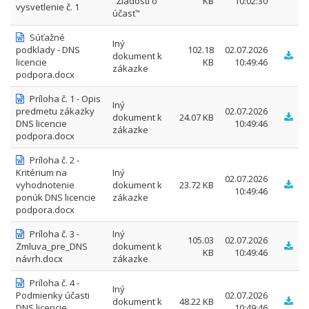
"Žiadosti o
KB
10:02:30
vysvetlenie č. 1
účasť"
Súťažné
Iný
podklady - DNS
102.18
02.07.2026
dokument k
licencie
KB
10:49:46
zákazke
podpora.docx
Príloha č. 1 - Opis
Iný
predmetu zákazky
02.07.2026
dokument k
24.07 KB
DNS licencie
10:49:46
zákazke
podpora.docx
Príloha č. 2 -
Kritérium na
Iný
02.07.2026
vyhodnotenie
dokument k
23.72 KB
10:49:46
ponúk DNS licencie
zákazke
podpora.docx
Príloha č. 3 -
Iný
105.03
02.07.2026
Zmluva_pre_DNS
dokument k
KB
10:49:46
návrh.docx
zákazke
Príloha č. 4 -
Iný
Podmienky účasti
02.07.2026
dokument k
48.22 KB
DNS licencie
10:49:46