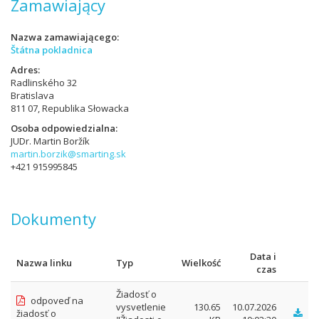
Zamawiający
Nazwa zamawiającego
Štátna pokladnica
Adres
Radlinského 32
Bratislava
811 07, Republika Słowacka
Osoba odpowiedzialna
JUDr. Martin Boržík
martin.borzik@smarting.sk
+421 915995845
Dokumenty
Data i
Nazwa linku
Typ
Wielkość
czas
Žiadosť o
odpoveď na
vysvetlenie
130.65
10.07.2026
žiadosť o