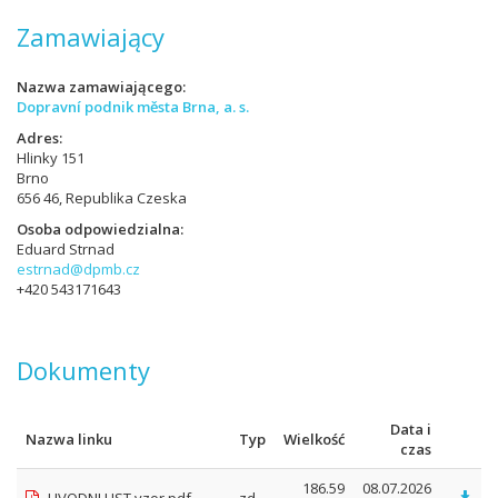
Zamawiający
Nazwa zamawiającego
Dopravní podnik města Brna, a. s.
Adres
Hlinky 151
Brno
656 46, Republika Czeska
Osoba odpowiedzialna
Eduard Strnad
estrnad@dpmb.cz
+420 543171643
Dokumenty
Data i
Nazwa linku
Typ
Wielkość
czas
186.59
08.07.2026