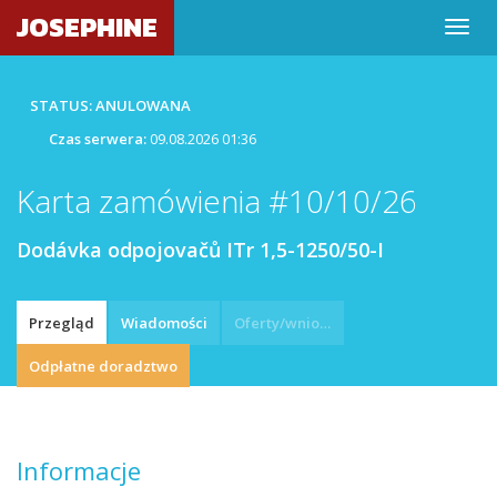
JOSEPHINE
STATUS: ANULOWANA
Czas serwera:
09.08.2026 01:36
Karta zamówienia #10/10/26
Dodávka odpojovačů ITr 1,5-1250/50-I
Przegląd
Wiadomości
Oferty/wnioski
Odpłatne doradztwo
Informacje