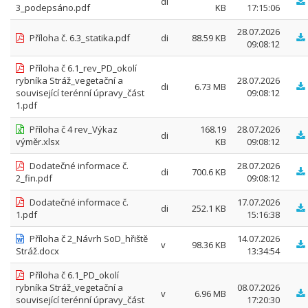
di
3_podepsáno.pdf
KB
17:15:06
28.07.2026
Příloha č. 6.3_statika.pdf
di
88.59 KB
09:08:12
Příloha č 6.1_rev_PD_okolí
rybníka Stráž_vegetační a
28.07.2026
di
6.73 MB
související terénní úpravy_část
09:08:12
1.pdf
Příloha č 4 rev_Výkaz
168.19
28.07.2026
di
výměr.xlsx
KB
09:08:12
Dodatečné informace č.
28.07.2026
di
700.6 KB
2_fin.pdf
09:08:12
Dodatečné informace č.
17.07.2026
di
252.1 KB
1.pdf
15:16:38
Příloha č 2_Návrh SoD_hřiště
14.07.2026
v
98.36 KB
Stráž.docx
13:34:54
Příloha č 6.1_PD_okolí
rybníka Stráž_vegetační a
08.07.2026
v
6.96 MB
související terénní úpravy_část
17:20:30