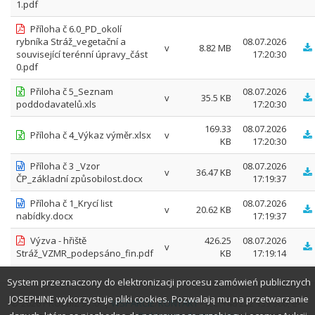
1.pdf
Příloha č 6.0_PD_okolí
rybníka Stráž_vegetační a
08.07.2026
v
8.82 MB
související terénní úpravy_část
17:20:30
0.pdf
Přiloha č 5_Seznam
08.07.2026
v
35.5 KB
poddodavatelů.xls
17:20:30
169.33
08.07.2026
Příloha č 4_Výkaz výměr.xlsx
v
KB
17:20:30
Příloha č 3 _Vzor
08.07.2026
v
36.47 KB
ČP_základní způsobilost.docx
17:19:37
Příloha č 1_Krycí list
08.07.2026
v
20.62 KB
nabídky.docx
17:19:37
Výzva - hřiště
426.25
08.07.2026
v
Stráž_VZMR_podepsáno_fin.pdf
KB
17:19:14
System przeznaczony do elektronizacji procesu zamówień publicznych
JOSEPHINE wykorzystuje pliki cookies. Pozwalają mu na przetwarzanie
© 2026 PROEBIZ s.r.o. |
WSPARCIE
/
KONTAKT
- tel.: +48 222 139 900, e-