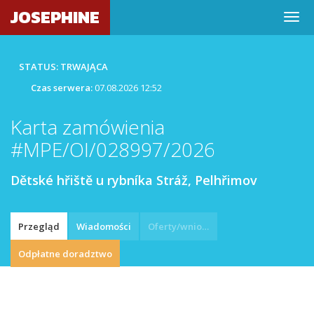
JOSEPHINE
STATUS: TRWAJĄCA
Czas serwera:
07.08.2026 12:52
Karta zamówienia
#MPE/OI/028997/2026
Dětské hřiště u rybníka Stráž, Pelhřimov
Przegląd
Wiadomości
Oferty/wnioski
Odpłatne doradztwo