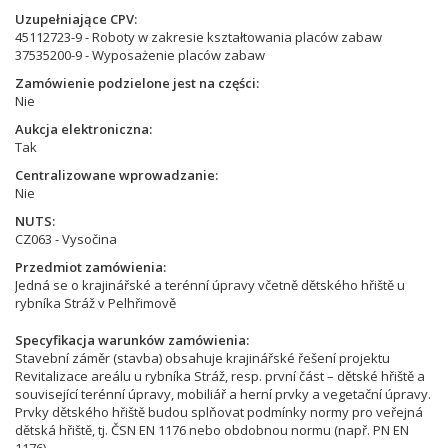
Uzupełniające CPV
45112723-9 - Roboty w zakresie kształtowania placów zabaw
37535200-9 - Wyposażenie placów zabaw
Zamówienie podzielone jest na części
Nie
Aukcja elektroniczna
Tak
Centralizowane wprowadzanie
Nie
NUTS
CZ063 - Vysočina
Przedmiot zamówienia
Jedná se o krajinářské a terénní úpravy včetně dětského hřiště u
rybníka Stráž v Pelhřimově
Specyfikacja warunków zamówienia
Stavební záměr (stavba) obsahuje krajinářské řešení projektu
Revitalizace areálu u rybníka Stráž, resp. první část – dětské hřiště a
související terénní úpravy, mobiliář a herní prvky a vegetační úpravy.
Prvky dětského hřiště budou splňovat podmínky normy pro veřejná
dětská hřiště, tj. ČSN EN 1176 nebo obdobnou normu (např. PN EN