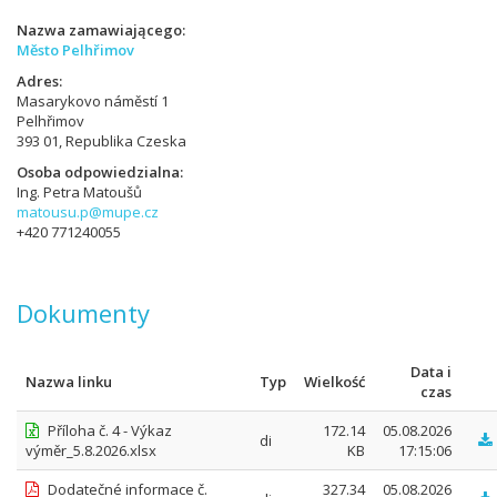
Nazwa zamawiającego
Město Pelhřimov
Adres
Masarykovo náměstí 1
Pelhřimov
393 01, Republika Czeska
Osoba odpowiedzialna
Ing. Petra Matoušů
matousu.p@mupe.cz
+420 771240055
Dokumenty
Data i
Nazwa linku
Typ
Wielkość
czas
Příloha č. 4 - Výkaz
172.14
05.08.2026
di
výměr_5.8.2026.xlsx
KB
17:15:06
Dodatečné informace č.
327.34
05.08.2026