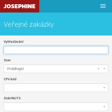
JOSEPHINE
Veřejné zakázky
Vyhledávání
Stav
Probíhající
×
CPV kód
Stát/NUTS