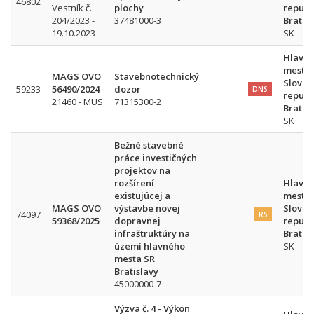
46802
Vestník č.
plochy
republ
204/2023 -
37481000-3
Bratis
19.10.2023
SK
Hlavn
mesto
MAGS OVO
Stavebnotechnický
Sloven
59233
56490/2024
dozor
DNS
republ
21460 - MUS
71315300-2
Bratis
SK
Bežné stavebné
práce investičných
projektov na
rozšírení
Hlavn
existujúcej a
mesto
MAGS OVO
výstavbe novej
Sloven
74097
RS
59368/2025
dopravnej
republ
infraštruktúry na
Bratis
území hlavného
SK
mesta SR
Bratislavy
45000000-7
Výzva č. 4 - Výkon