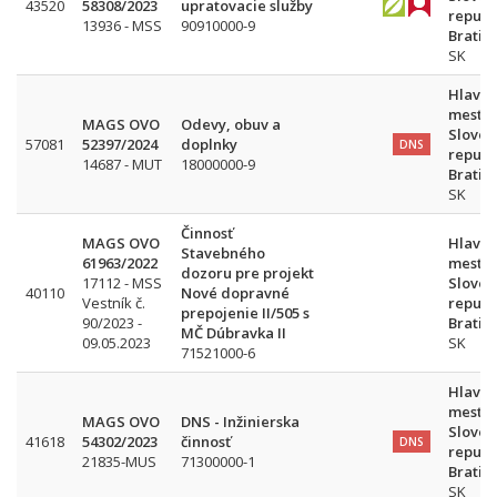
43520
58308/2023
upratovacie služby
republ
13936 - MSS
90910000-9
Bratis
SK
Hlavn
mesto
MAGS OVO
Odevy, obuv a
Sloven
57081
52397/2024
doplnky
DNS
republ
14687 - MUT
18000000-9
Bratis
SK
Činnosť
MAGS OVO
Hlavn
Stavebného
61963/2022
mesto
dozoru pre projekt
17112 - MSS
Sloven
40110
Nové dopravné
Vestník č.
republ
prepojenie II/505 s
90/2023 -
Bratis
MČ Dúbravka II
09.05.2023
SK
71521000-6
Hlavn
mesto
MAGS OVO
DNS - Inžinierska
Sloven
41618
54302/2023
činnosť
DNS
republ
21835-MUS
71300000-1
Bratis
SK