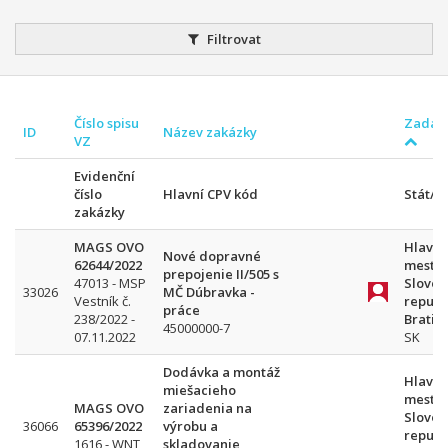
Filtrovat
Číslo spisu
Zadava
ID
Název zakázky
VZ
Evidenční
číslo
Hlavní CPV kód
Stát/
zakázky
MAGS OVO
Hlavn
Nové dopravné
62644/2022
mesto
prepojenie II/505 s
47013 - MSP
Sloven
33026
MČ Dúbravka -
Vestník č.
republ
práce
238/2022 -
Bratis
45000000-7
07.11.2022
SK
Dodávka a montáž
Hlavn
miešacieho
mesto
MAGS OVO
zariadenia na
Sloven
36066
65396/2022
výrobu a
republ
1616 - WNT
skladovanie