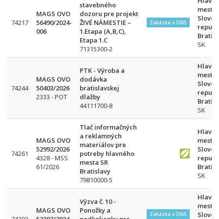
Hlavn
stavebného
mesto
MAGS OVO
dozoru pre projekt
Sloven
74217
56490/2024-
ŽIVÉ NÁMESTIE –
Zakázka v DNS
republ
006
1.Etapa (A,B,C),
Bratis
Etapa 1.C
SK
71315300-2
Hlavn
PTK - Výroba a
mesto
MAGS OVO
dodávka
Sloven
74244
50403/2026
bratislavskej
republ
2333 - POT
dlažby
Bratis
44111700-8
SK
Tlač informačných
Hlavn
a reklamných
MAGS OVO
mesto
materiálov pre
52992/2026
Sloven
74261
potreby hlavného
4328 - MSS
republ
mesta SR
61/2026
Bratis
Bratislavy
SK
79810000-5
Hlavn
Výzva č. 10 -
mesto
MAGS OVO
Ponožky a
Sloven
Zakázka v DNS