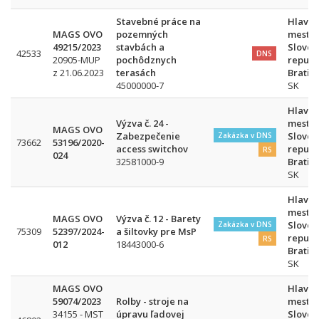
Stavebné práce na
Hlavn
MAGS OVO
pozemných
mesto
49215/2023
stavbách a
Sloven
42533
DNS
20905-MUP
pochôdznych
republ
z 21.06.2023
terasách
Bratis
45000000-7
SK
Hlavn
Výzva č. 24 -
mesto
MAGS OVO
Zabezpečenie
Sloven
Zakázka v DNS
73662
53196/2020-
access switchov
republ
RS
024
32581000-9
Bratis
SK
Hlavn
mesto
MAGS OVO
Výzva č. 12 - Barety
Sloven
Zakázka v DNS
75309
52397/2024-
a šiltovky pre MsP
republ
RS
012
18443000-6
Bratis
SK
MAGS OVO
Hlavn
59074/2023
Rolby - stroje na
mesto
34155 - MST
úpravu ľadovej
Sloven