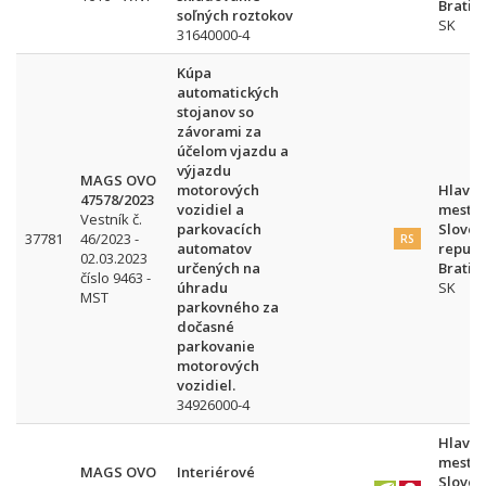
Bratis
soľných roztokov
SK
31640000-4
Kúpa
automatických
stojanov so
závorami za
účelom vjazdu a
výjazdu
MAGS OVO
motorových
Hlavn
47578/2023
vozidiel a
mesto
Vestník č.
parkovacích
Sloven
37781
46/2023 -
RS
automatov
republ
02.03.2023
určených na
Bratis
číslo 9463 -
úhradu
SK
MST
parkovného za
dočasné
parkovanie
motorových
vozidiel.
34926000-4
Hlavn
mesto
MAGS OVO
Interiérové
Sloven