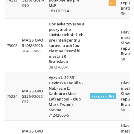
74293
52397/2024-
podkolienky pre
republ
RS
010
MsP
Bratis
18317000-4
SK
Dodávka tovarov a
poskytnutie
Hlavn
súvisiacich služieb
mesto
MAGS OVO
pre inteligentnú
Sloven
75002
54085/2026
správu a údržbu
republ
7043 - MST
ciest na území hl.
Bratis
mesta SR
SK
Bratislava
38127000-1
Výzva č. 32 R51
Devínska radiála -
Hlavn
Nábrežie Ľ.
mesto
MAGS OVO
Kadnára (Most
Sloven
75234
53564/2022-
Zakázka v DNS
Lafranconi - klub
republ
037
Mark Twain),
Bratis
stavba
SK
71242000-6
Hlavn
MAGS OVO
mesto