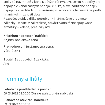
stoky sú navrhnuté z kanalizačných rúr PVC DN300mm. Odbočky pre
napojenie kanalizačných prípojok (118ks) a dve združené prípojky
napojené v šachtách budú riešené po ukončení tejto realizácie podľa
finančných možností obce.
Rozpočet uvádza dĺžku potrubia 1441,34 m, čo je predmetom
zákazky. Rozdiel v zakreslenej situácii tvoria rôzne spojovacie
armatúry – kolená, presuvky atď.
Kritérium hodnocení nabídek
Nejnižší nabídková cena
Pro hodnocení je stanovena cena
Včetně DPH
Sociálně zodpovědná zakázka
Ano
Termíny a lhůty
Lehota na predkladanie ponúk
09.03.2022 08:00:00
(Online zpřístupnění nabídek)
Plánované otevírání nabídek
09.03.2022 10:00:00