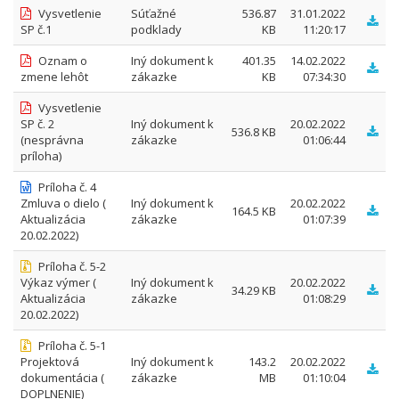
Vysvetlenie
Súťažné
536.87
31.01.2022
SP č.1
podklady
KB
11:20:17
Oznam o
Iný dokument k
401.35
14.02.2022
zmene lehôt
zákazke
KB
07:34:30
Vysvetlenie
SP č. 2
Iný dokument k
20.02.2022
536.8 KB
(nesprávna
zákazke
01:06:44
príloha)
Príloha č. 4
Zmluva o dielo (
Iný dokument k
20.02.2022
164.5 KB
Aktualizácia
zákazke
01:07:39
20.02.2022)
Príloha č. 5-2
Výkaz výmer (
Iný dokument k
20.02.2022
34.29 KB
Aktualizácia
zákazke
01:08:29
20.02.2022)
Príloha č. 5-1
Projektová
Iný dokument k
143.2
20.02.2022
dokumentácia (
zákazke
MB
01:10:04
DOPLNENIE)