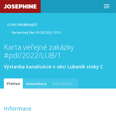
JOSEPHINE
STAV: PROBÍHAJÍCÍ
Serverový čas:
09.08.2026 10:59
Karta veřejné zakázky
#pdl/2022/LUB/1
Výstavba kanalizácie v obci Lubeník stoky C
Přehled
Komunikace
Nabídky/žádosti
Informace