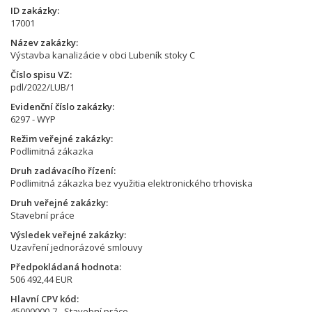
ID zakázky
17001
Název zakázky
Výstavba kanalizácie v obci Lubeník stoky C
Číslo spisu VZ
pdl/2022/LUB/1
Evidenční číslo zakázky
6297 - WYP
Režim veřejné zakázky
Podlimitná zákazka
Druh zadávacího řízení
Podlimitná zákazka bez využitia elektronického trhoviska
Druh veřejné zakázky
Stavební práce
Výsledek veřejné zakázky
Uzavření jednorázové smlouvy
Předpokládaná hodnota
506 492,44 EUR
Hlavní CPV kód
45000000-7 - Stavební práce