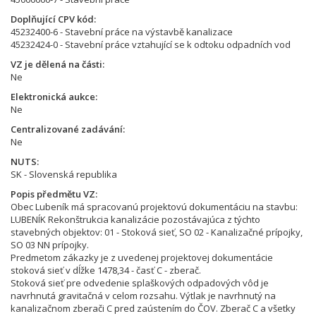
Doplňující CPV kód
45232400-6 - Stavební práce na výstavbě kanalizace
45232424-0 - Stavební práce vztahující se k odtoku odpadních vod
VZ je dělená na části
Ne
Elektronická aukce
Ne
Centralizované zadávání
Ne
NUTS
SK - Slovenská republika
Popis předmětu VZ
Obec Lubeník má spracovanú projektovú dokumentáciu na stavbu:
LUBENÍK Rekonštrukcia kanalizácie pozostávajúca z týchto
stavebných objektov: 01 - Stoková sieť, SO 02 - Kanalizačné prípojky,
SO 03 NN prípojky.
Predmetom zákazky je z uvedenej projektovej dokumentácie
stoková sieť v dĺžke 1478,34 - časť C - zberač.
Stoková sieť pre odvedenie splaškových odpadových vôd je
navrhnutá gravitačná v celom rozsahu. Výtlak je navrhnutý na
kanalizačnom zberači C pred zaústením do ČOV. Zberač C a všetky