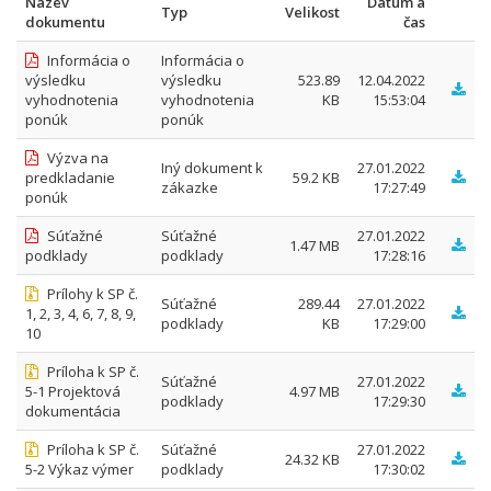
Název
Datum a
Typ
Velikost
dokumentu
čas
Informácia o
Informácia o
výsledku
výsledku
523.89
12.04.2022
vyhodnotenia
vyhodnotenia
KB
15:53:04
ponúk
ponúk
Výzva na
Iný dokument k
27.01.2022
predkladanie
59.2 KB
zákazke
17:27:49
ponúk
Súťažné
Súťažné
27.01.2022
1.47 MB
podklady
podklady
17:28:16
Prílohy k SP č.
Súťažné
289.44
27.01.2022
1, 2, 3, 4, 6, 7, 8, 9,
podklady
KB
17:29:00
10
Príloha k SP č.
Súťažné
27.01.2022
5-1 Projektová
4.97 MB
podklady
17:29:30
dokumentácia
Príloha k SP č.
Súťažné
27.01.2022
24.32 KB
5-2 Výkaz výmer
podklady
17:30:02