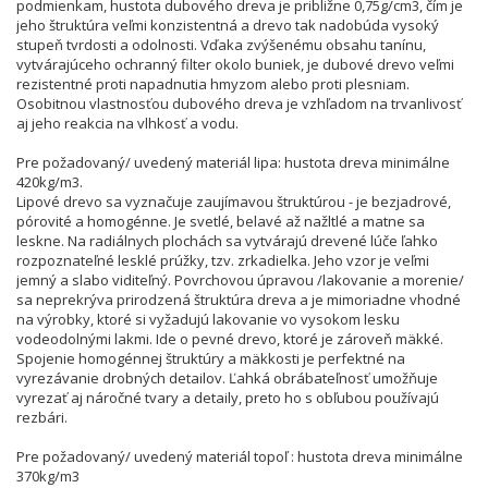
podmienkam, hustota dubového dreva je približne 0,75g/cm3, čím je
jeho štruktúra veľmi konzistentná a drevo tak nadobúda vysoký
stupeň tvrdosti a odolnosti. Vďaka zvýšenému obsahu tanínu,
vytvárajúceho ochranný filter okolo buniek, je dubové drevo veľmi
rezistentné proti napadnutia hmyzom alebo proti plesniam.
Osobitnou vlastnosťou dubového dreva je vzhľadom na trvanlivosť
aj jeho reakcia na vlhkosť a vodu.
Pre požadovaný/ uvedený materiál lipa: hustota dreva minimálne
420kg/m3.
Lipové drevo sa vyznačuje zaujímavou štruktúrou - je bezjadrové,
pórovité a homogénne. Je svetlé, belavé až nažltlé a matne sa
leskne. Na radiálnych plochách sa vytvárajú drevené lúče ľahko
rozpoznateľné lesklé prúžky, tzv. zrkadielka. Jeho vzor je veľmi
jemný a slabo viditeľný. Povrchovou úpravou /lakovanie a morenie/
sa neprekrýva prirodzená štruktúra dreva a je mimoriadne vhodné
na výrobky, ktoré si vyžadujú lakovanie vo vysokom lesku
vodeodolnými lakmi. Ide o pevné drevo, ktoré je zároveň mäkké.
Spojenie homogénnej štruktúry a mäkkosti je perfektné na
vyrezávanie drobných detailov. Ľahká obrábateľnosť umožňuje
vyrezať aj náročné tvary a detaily, preto ho s obľubou používajú
rezbári.
Pre požadovaný/ uvedený materiál topoľ : hustota dreva minimálne
370kg/m3