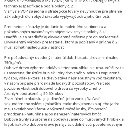
obdobie 12 mesiacov v roku 2026 ( od 1/ 2026 do 12/2026), v zmysle
technickej špecifikácie podľa prílohy č. 2.
V zmysle VOP sa jedná o strategické tovary nevyhnutné pre plnenie
základných úloh objednávateľa vyplývajúcich z jeho činnosti.
Predmetom zákazky je dodanie kompletného sortimentu a
požadovaných maximálnych objemov v zmysle prílohy č.1.1.
Umožňuje sa predložiť aj ekvivalentné riešenia pre oblasť Materiál.
Ekvivalentný výrobok pre Materiál, ktorý je popísaný v prílohe č. 2
musí spĺňať nasledujúce vlastnosti:
Pre požadovaný/ uvedený materiál dub: hustota dreva minimálne
750kg/m3.
Dubové drevo výborne odoláva striedaniu vlhka a sucha. Vďačí za to
uzatvorenej štruktúre buniek. Póry dreveného jadra sú zapustené
tylózou, vďaka ktorej sa drevo stáva nepriepustným voči tekutinám,
v našom prípade pri rozklade ľudských pozostatkov. Pre tieto
pozitívne vlastnosti dubového dreva sú výrobky z neho
/truhly/neporušené aj 50-60 rokov.
Z vizuálneho hľadiska je jedinečné, jeho vonkajšia časť
sekundárneho xylému (mladších letokruhov) rovnako aj jeho jadro
majú svetlohnedú farbu a výrazné ročné kruhy, čím pôsobí
prirodzene - naturálne aj po nanesení náterových hmôt.
Dubové truhly sú určené na pochovávanie do murovaných hrobiek a
krýpt, nakoľko dubové drevo je najviac odolné voči poveternostným