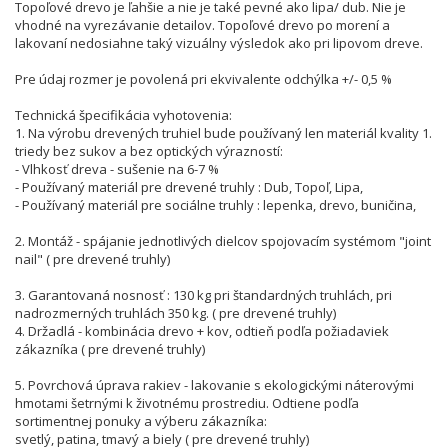
Topoľové drevo je ľahšie a nie je také pevné ako lipa/ dub. Nie je
vhodné na vyrezávanie detailov. Topoľové drevo po morení a
lakovaní nedosiahne taký vizuálny výsledok ako pri lipovom dreve.
Pre údaj rozmer je povolená pri ekvivalente odchýlka +/- 0,5 %
Technická špecifikácia vyhotovenia:
1. Na výrobu drevených truhiel bude používaný len materiál kvality 1.
triedy bez sukov a bez optických výrazností:
- Vlhkosť dreva - sušenie na 6-7 %
- Používaný materiál pre drevené truhly : Dub, Topoľ, Lipa,
- Používaný materiál pre sociálne truhly : lepenka, drevo, buničina,
2. Montáž - spájanie jednotlivých dielcov spojovacím systémom "joint
nail" ( pre drevené truhly)
3. Garantovaná nosnosť : 130 kg pri štandardných truhlách, pri
nadrozmerných truhlách 350 kg. ( pre drevené truhly)
4. Držadlá - kombinácia drevo + kov, odtieň podľa požiadaviek
zákazníka ( pre drevené truhly)
5. Povrchová úprava rakiev - lakovanie s ekologickými náterovými
hmotami šetrnými k životnému prostrediu. Odtiene podľa
sortimentnej ponuky a výberu zákazníka:
svetlý, patina, tmavý a biely ( pre drevené truhly)