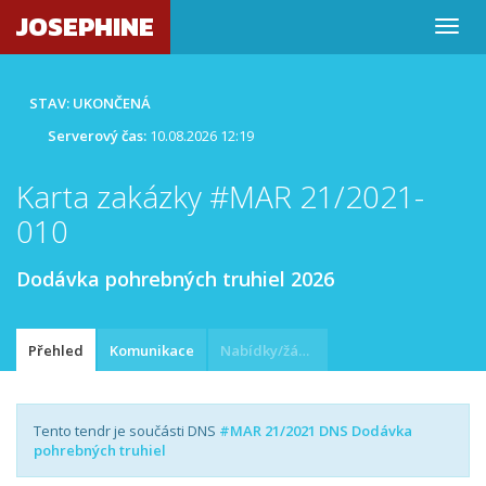
JOSEPHINE
STAV: UKONČENÁ
Serverový čas:
10.08.2026 12:19
Karta zakázky #MAR 21/2021-
010
Dodávka pohrebných truhiel 2026
Přehled
Komunikace
Nabídky/žádosti
Tento tendr je součásti DNS
#MAR 21/2021 DNS Dodávka
pohrebných truhiel