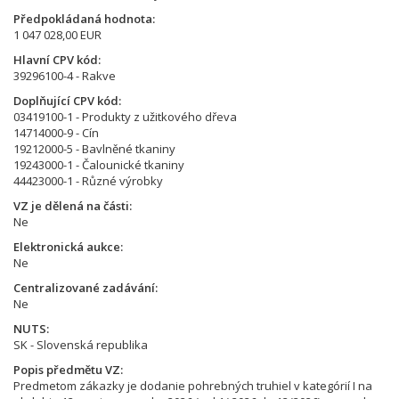
Předpokládaná hodnota
1 047 028,00 EUR
Hlavní CPV kód
39296100-4 - Rakve
Doplňující CPV kód
03419100-1 - Produkty z užitkového dřeva
14714000-9 - Cín
19212000-5 - Bavlněné tkaniny
19243000-1 - Čalounické tkaniny
44423000-1 - Různé výrobky
VZ je dělená na části
Ne
Elektronická aukce
Ne
Centralizované zadávání
Ne
NUTS
SK - Slovenská republika
Popis předmětu VZ
Predmetom zákazky je dodanie pohrebných truhiel v kategórií I na