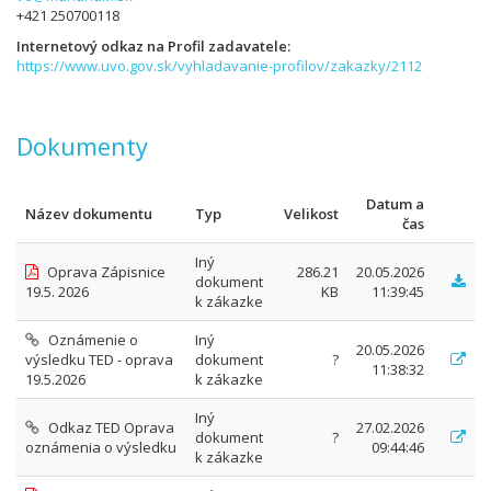
+421 250700118
Internetový odkaz na Profil zadavatele
https://www.uvo.gov.sk/vyhladavanie-profilov/zakazky/2112
Dokumenty
Datum a
Název dokumentu
Typ
Velikost
čas
Iný
Oprava Zápisnice
286.21
20.05.2026
dokument
19.5. 2026
KB
11:39:45
k zákazke
Oznámenie o
Iný
20.05.2026
výsledku TED - oprava
dokument
?
11:38:32
19.5.2026
k zákazke
Iný
Odkaz TED Oprava
27.02.2026
dokument
?
oznámenia o výsledku
09:44:46
k zákazke