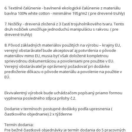
6. Textilné čalúnenie - bavlnené ekologické čalúnenie z materiálu
bavlna 100% white cotton - minimálne 195g/m2 ( pre drevené truhly)
7. Nožičky - drevená zložená z 3 častí trojuholníkového tvaru. Tento
druh nožičiek umožňuje jednoduchú manipuláciu s rakvou. ( pre
drevené truhly)
8. Pôvod základných materiálov použitých na výrobu – krajiny EU,
verejný obstarávateľ bude akceptovať aj potvrdenia o pôvode
materiálov mimo EU, musia byť však doložené kompletnou
sprievodnou dokumentáciou a povoleniami pre použitie v EU.
Verejný obstarávateľ je oprávnený požadovať pri dodávke
predloženie dôkazu o pôvode materiálu a povolenie na použitie v
EÚ.
Ekvivalentný výrobok bude uchádzačom popísaný priamo formou
vyplnenia posledného stĺpca prílohy č.2.
Dodanie v termínoch: postupné dodávky podľa upresnenia (
čiastkového objednanie) 2 x týždenne
Termín dodania:
Pre bežné čiastkové objednávky je termín dodania do 5 pracovných