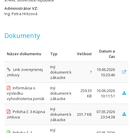
81499, Slovenská republika
Administrátor VZ
Ing. Petra Hritzová
Dokumenty
Datum a
Název dokumentu
Typ
Velikost
čas
Iný
Link zverejnenej
19.06.2026
dokument k
?
zmluvy
10:20:46
zákazke
Informácia o
Iný
259.33
10.06.2026
výsledku
dokument k
KB
10:11:51
vyhodnotenia ponúk
zákazke
Iný
Príloha č. 3-Kúpna
07.05.2026
dokument k
201.7 KB
zmluva
23:54:38
zákazke
Iný
Príloha č. 2-
07.05.2026