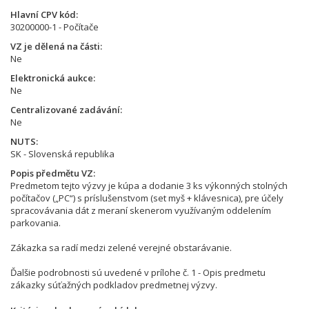
Hlavní CPV kód
30200000-1 - Počítače
VZ je dělená na části
Ne
Elektronická aukce
Ne
Centralizované zadávání
Ne
NUTS
SK - Slovenská republika
Popis předmětu VZ
Predmetom tejto výzvy je kúpa a dodanie 3 ks výkonných stolných
počítačov („PC“) s príslušenstvom (set myš + klávesnica), pre účely
spracovávania dát z meraní skenerom využívaným oddelením
parkovania.
Zákazka sa radí medzi zelené verejné obstarávanie.
Ďalšie podrobnosti sú uvedené v prílohe č. 1 - Opis predmetu
zákazky súťažných podkladov predmetnej výzvy.