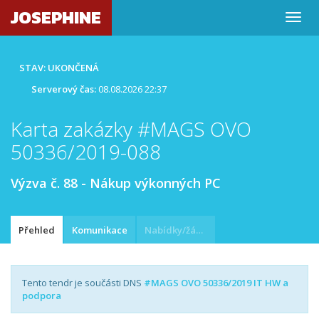
JOSEPHINE
STAV: UKONČENÁ
Serverový čas:
08.08.2026 22:37
Karta zakázky #MAGS OVO
50336/2019-088
Výzva č. 88 - Nákup výkonných PC
Přehled
Komunikace
Nabídky/žádosti
Tento tendr je součásti DNS
#MAGS OVO 50336/2019 IT HW a
podpora