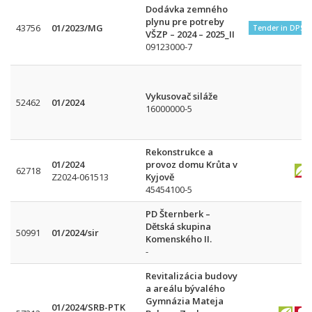
Dodávka zemného
plynu pre potreby
43756
01/2023/MG
Tender in DPS
VŠZP – 2024 – 2025_II
09123000-7
Vykusovač siláže
52462
01/2024
16000000-5
Rekonstrukce a
01/2024
provoz domu Krůta v
62718
Z2024-061513
Kyjově
45454100-5
PD Šternberk –
Dětská skupina
50991
01/2024/sir
Komenského II.
-
Revitalizácia budovy
a areálu bývalého
Gymnázia Mateja
01/2024/SRB-PTK