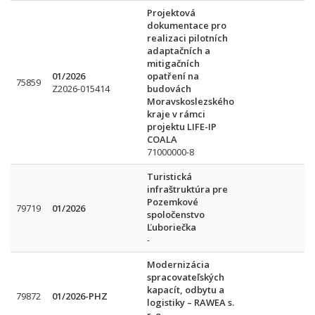
Projektová
dokumentace pro
realizaci pilotních
adaptačních a
mitigačních
01/2026
opatření na
75859
Z2026-015414
budovách
Moravskoslezského
kraje v rámci
projektu LIFE-IP
COALA
71000000-8
Turistická
infraštruktúra pre
Pozemkové
79719
01/2026
spoločenstvo
Ľuboriečka
-
Modernizácia
spracovateľských
kapacít, odbytu a
79872
01/2026-PHZ
logistiky – RAWEA s.