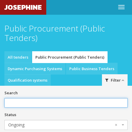
JOSEPHINE
Public Procurement (Public
Tenders)
All tenders
Public Procurement (Public Tenders)
Dynamic Purchasing Systems
Public Business Tenders
Qualification systems
Filter
Search
Status
Ongoing
×