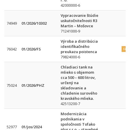
r. o.
42000000-6
Vypracovanie štúdie
uskutočniteľnosti R3
74949
01/2026/10302
Martin – Mošovce
71241000-9
Výroba a distribúcia
identifikačného
76042
01/2026/FS
FA
preukazu poistenca
79824000-6
Chladiaci tank na
mlieko s objemom
cca 500 – 600 litrov,
určený na
75024
01/2026/PHZ
skladovanie a
chladenie surového
kravského mlieka.
42513200-7
Modernizácia
podnikania v
spoločnosti Tofako
52977
01/jos/2024
plus s.r.o. – stavebné