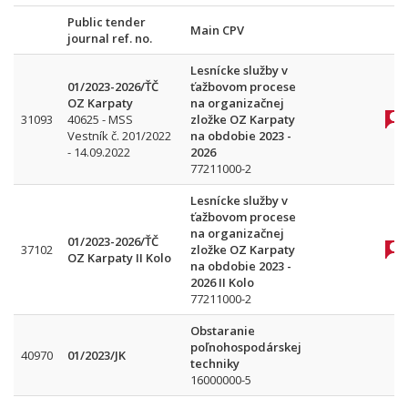
Public tender
Main CPV
journal ref. no.
Lesnícke služby v
01/2023-2026/ŤČ
ťažbovom procese
OZ Karpaty
na organizačnej
31093
40625 - MSS
zložke OZ Karpaty
Vestník č. 201/2022
na obdobie 2023 -
- 14.09.2022
2026
77211000-2
Lesnícke služby v
ťažbovom procese
na organizačnej
01/2023-2026/ŤČ
37102
zložke OZ Karpaty
OZ Karpaty II Kolo
na obdobie 2023 -
2026 II Kolo
77211000-2
Obstaranie
poľnohospodárskej
40970
01/2023/JK
techniky
16000000-5