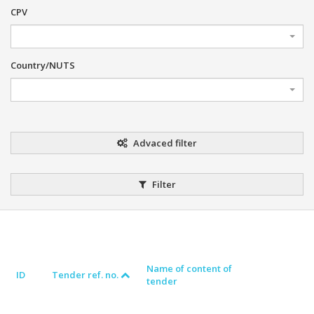
CPV
Country/NUTS
Advaced filter
Filter
Name of content of
ID
Tender ref. no.
tender