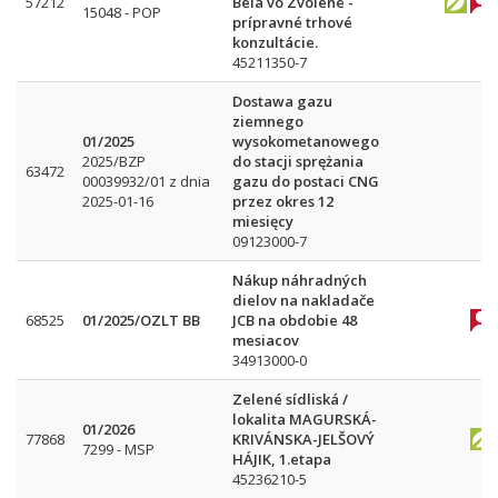
57212
Bela vo Zvolene -
15048 - POP
prípravné trhové
konzultácie.
45211350-7
Dostawa gazu
ziemnego
01/2025
wysokometanowego
2025/BZP
do stacji sprężania
63472
00039932/01 z dnia
gazu do postaci CNG
2025-01-16
przez okres 12
miesięcy
09123000-7
Nákup náhradných
dielov na nakladače
68525
01/2025/OZLT BB
JCB na obdobie 48
mesiacov
34913000-0
Zelené sídliská /
lokalita MAGURSKÁ-
01/2026
77868
KRIVÁNSKA-JELŠOVÝ
7299 - MSP
HÁJIK, 1.etapa
45236210-5