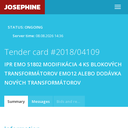
JOSEPHINE
STATUS: ONGOING
Server time:
08.08.2026 14:36
Tender card #2018/04109
IPR EMO 51802 MODIFIKÁCIA 4 KS BLOKOVÝCH
TRANSFORMÁTOROV EMO12 ALEBO DODÁVKA
NOVÝCH TRANSFORMÁTOROV
Summary
Messages
Bids and requests