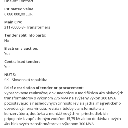
One-off Contract
Estimated value
6 080 000,00 EUR
Main CPV
31170000-8 - Transformers
Tender split into parts
No
Electronic auction
Yes
Centralised tender
Yes
NUTS
SK - Slovenská republika
Brief description of tender or procurement
Vypracovanie realizačnej dokumentácie a modifikácia 4ks blokových
transformátorov s výkonom 276 MVA na zvýšený výkon 300 MVA
pozostávajúci z nasledovných činnosti: revízia jadra, magnetického
obvodu, výmena vinutia, revízia nádoby transformátora a
konzervátora, dodávka a montáž nových vn priechodiek ich
pripojenie k zapúzdreným vodičom 15,75 kV alebo dodávka nových
4ks blokových transformátorov s výkonom 300 MVA