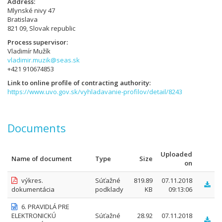
Address
Mlynské nivy 47
Bratislava
821 09, Slovak republic
Process supervisor
Vladimír Mužík
vladimir.muzik@seas.sk
+421 910674853
Link to online profile of contracting authority
https://www.uvo.gov.sk/vyhladavanie-profilov/detail/8243
Documents
Uploaded
Name of document
Type
Size
on
výkres.
Súťažné
819.89
07.11.2018
dokumentácia
podklady
KB
09:13:06
6. PRAVIDLÁ PRE
ELEKTRONICKÚ
Súťažné
28.92
07.11.2018