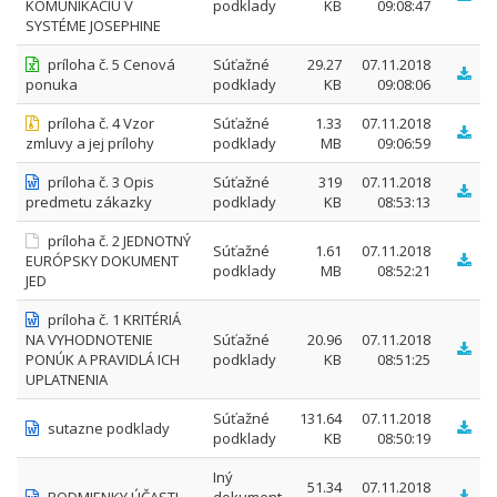
KOMUNIKÁCIU V
podklady
KB
09:08:47
SYSTÉME JOSEPHINE
príloha č. 5 Cenová
Súťažné
29.27
07.11.2018
ponuka
podklady
KB
09:08:06
príloha č. 4 Vzor
Súťažné
1.33
07.11.2018
zmluvy a jej prílohy
podklady
MB
09:06:59
príloha č. 3 Opis
Súťažné
319
07.11.2018
predmetu zákazky
podklady
KB
08:53:13
príloha č. 2 JEDNOTNÝ
Súťažné
1.61
07.11.2018
EURÓPSKY DOKUMENT
podklady
MB
08:52:21
JED
príloha č. 1 KRITÉRIÁ
NA VYHODNOTENIE
Súťažné
20.96
07.11.2018
PONÚK A PRAVIDLÁ ICH
podklady
KB
08:51:25
UPLATNENIA
Súťažné
131.64
07.11.2018
sutazne podklady
podklady
KB
08:50:19
Iný
51.34
07.11.2018