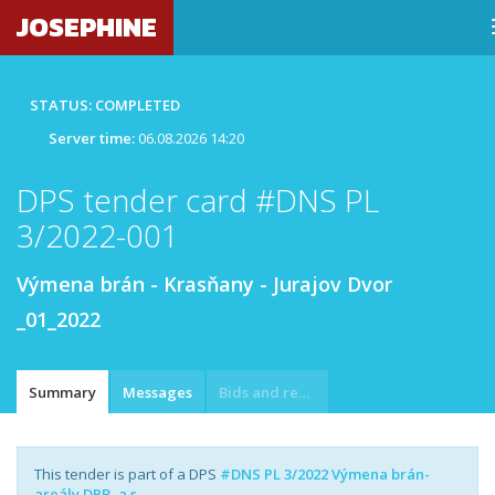
JOSEPHINE
STATUS: COMPLETED
Server time:
06.08.2026 14:20
DPS tender card #DNS PL
3/2022-001
Výmena brán - Krasňany - Jurajov Dvor
_01_2022
Summary
Messages
Bids and requests
This tender is part of a DPS
#DNS PL 3/2022 Výmena brán-
areály DPB, a.s.