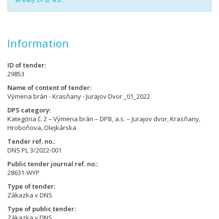
Information
ID of tender
29853
Name of content of tender
Výmena brán - Krasňany - Jurajov Dvor _01_2022
DPS category
Kategória č. 2 – Výmena brán – DPB, a.s. – Jurajov dvor, Krasňany,
Hroboňova, Olejkárska
Tender ref. no.
DNS PL 3/2022-001
Public tender journal ref. no.
28631-WYP
Type of tender
Zákazka v DNS
Type of public tender
Zákazka v DNS