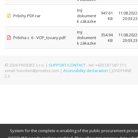
Iný
947.61
11.08.2022
Prilohy PDF.rar
dokument
KB
20:03:23
k zákazke
Iný
354.94
11.08.2022
Priloha c. 6 - VOP_tovary.pdf
dokument
KB
20:03:23
k zákazke
© 2026 PROEBIZ s.r.o. |
SUPPORT
/
CONTACT
- tel: +420 597 587 111,
email: houston@proebiz.com |
Accessibility declaration
| JOSEPHINE
2.3
System for the complete e-enabling of the public procurement proce