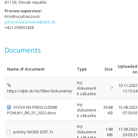
811 09, Slovak republic
Process supervisor
Kristína Juhaszová
juhaszova.kristina@dpb.sk
+421 259501428
Documents
Uploaded
Name of document
Type
Size
on
Iný
10.11.2022
dokument
?
https://dpb.sk/sk/filter/dokumenty
11:13:24
k zákazke
Iný
VYZVA NA PREDLOZENIE
39.88
15.08.2022
dokument
PONUKY_BR_01_2022.docx
KB
07:30:02
k zákazke
Iný
1.88
11.08.2022
prilohy WORD EDIT.7z
dokument
MB
20:03:23
k zákazke