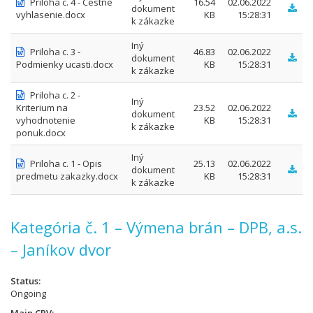
Priloha c. 4 - Cestne
16.54
02.06.2022
dokument
vyhlasenie.docx
KB
15:28:31
k zákazke
Iný
Priloha c. 3 -
46.83
02.06.2022
dokument
Podmienky ucasti.docx
KB
15:28:31
k zákazke
Priloha c. 2 -
Iný
Kriterium na
23.52
02.06.2022
dokument
vyhodnotenie
KB
15:28:31
k zákazke
ponuk.docx
Iný
Priloha c. 1 - Opis
25.13
02.06.2022
dokument
predmetu zakazky.docx
KB
15:28:31
k zákazke
Kategória č. 1 – Výmena brán – DPB, a.s.
– Janíkov dvor
Status
Ongoing