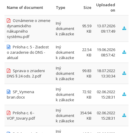
Uploaded
Name of document
Type
Size
on
Oznámenie o zmene
Iný
dynamického
95.59
13.07.2026
dokument
nákupného
KB
09:17:49
k zákazke
systému.pdf
Priloha c. 5 - Ziadost
Iný
22.54
19.06.2026
o zaradenie do DNS -
dokument
KB
08:57:42
aktual
k zákazke
Iný
Sprava o zriadeni
99.83
18.07.2022
dokument
DNS § 24 ods. 2.pdf
KB
13:30:34
k zákazke
Iný
SP_Vymena
72.92
02.06.2022
dokument
bran.docx
KB
15:28:31
k zákazke
Iný
Priloha c. 6 -
354.94
02.06.2022
dokument
VOP_tovary.pdf
KB
15:28:31
k zákazke
Iný