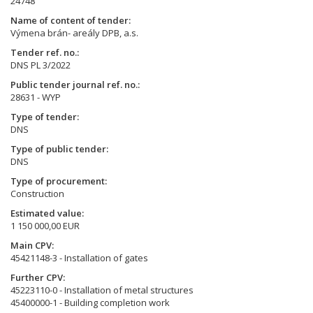
24748
Name of content of tender
Výmena brán- areály DPB, a.s.
Tender ref. no.
DNS PL 3/2022
Public tender journal ref. no.
28631 - WYP
Type of tender
DNS
Type of public tender
DNS
Type of procurement
Construction
Estimated value
1 150 000,00 EUR
Main CPV
45421148-3 - Installation of gates
Further CPV
45223110-0 - Installation of metal structures
45400000-1 - Building completion work