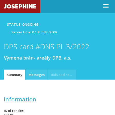
JOSEPHINE
STATUS: ONGOING
Server time:
07.08.2026 00:09
DPS card #DNS PL 3/2022
Výmena brán- areály DPB, a.s.
Summary
Messages
Bids and requests
Information
ID of tender