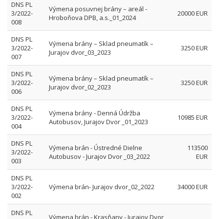
DNS PL
Výmena posuvnej brány – areál -
3/2022-
20000 EUR
Hroboňova DPB, a.s._01_2024
008
DNS PL
Výmena brány – Sklad pneumatík –
3/2022-
3250 EUR
Jurajov dvor_03_2023
007
DNS PL
Výmena brány – Sklad pneumatík –
3/2022-
3250 EUR
Jurajov dvor_02_2023
006
DNS PL
Výmena brány - Denná Údržba
3/2022-
10985 EUR
Autobusov, Jurajov Dvor _01_2023
004
DNS PL
Výmena brán - Ústredné Dielne
113500
3/2022-
Autobusov - Jurajov Dvor _03_2022
EUR
003
DNS PL
3/2022-
Výmena brán- Jurajov dvor_02_2022
34000 EUR
002
DNS PL
Výmena brán - Krasňany - Jurajov Dvor