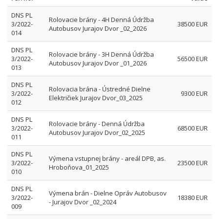
DNS PL
Rolovacie brány - 4H Denná Údržba
3/2022-
38500 EUR
Autobusov Jurajov Dvor _02_2026
014
DNS PL
Rolovacie brány - 3H Denná Údržba
3/2022-
56500 EUR
Autobusov Jurajov Dvor _01_2026
013
DNS PL
Rolovacia brána - Ústredné Dielne
3/2022-
9300 EUR
Električiek Jurajov Dvor_03_2025
012
DNS PL
Rolovacie brány - Denná Údržba
3/2022-
68500 EUR
Autobusov Jurajov Dvor_02_2025
011
DNS PL
Výmena vstupnej brány - areál DPB, as.
3/2022-
23500 EUR
Hroboňova_01_2025
010
DNS PL
Výmena brán - Dielne Opráv Autobusov
3/2022-
18380 EUR
- Jurajov Dvor _02_2024
009