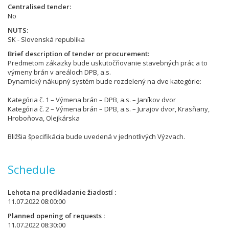
Centralised tender
No
NUTS
SK - Slovenská republika
Brief description of tender or procurement
Predmetom zákazky bude uskutočňovanie stavebných prác a to
výmeny brán v areáloch DPB, a.s.
Dynamický nákupný systém bude rozdelený na dve kategórie:
Kategória č. 1 – Výmena brán – DPB, a.s. – Janíkov dvor
Kategória č. 2 – Výmena brán – DPB, a.s. – Jurajov dvor, Krasňany,
Hroboňova, Olejkárska
Bližšia špecifikácia bude uvedená v jednotlivých Výzvach.
Schedule
Lehota na predkladanie žiadostí
11.07.2022 08:00:00
Planned opening of requests
11.07.2022 08:30:00