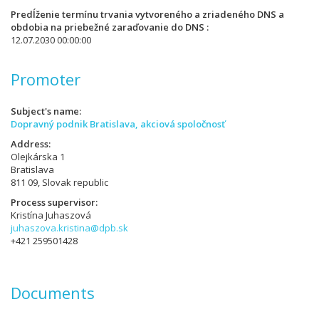
Predĺženie termínu trvania vytvoreného a zriadeného DNS a
obdobia na priebežné zaraďovanie do DNS
12.07.2030 00:00:00
Promoter
Subject's name
Dopravný podnik Bratislava, akciová spoločnosť
Address
Olejkárska 1
Bratislava
811 09, Slovak republic
Process supervisor
Kristína Juhaszová
juhaszova.kristina@dpb.sk
+421 259501428
Documents