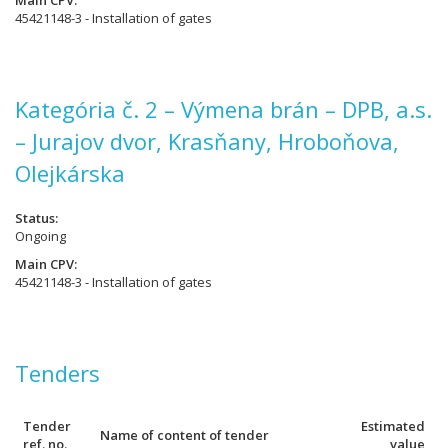
Main CPV
45421148-3 - Installation of gates
Kategória č. 2 – Výmena brán – DPB, a.s.
– Jurajov dvor, Krasňany, Hroboňova,
Olejkárska
Status
Ongoing
Main CPV
45421148-3 - Installation of gates
Tenders
Tender
Estimated
Name of content of tender
ref. no.
value