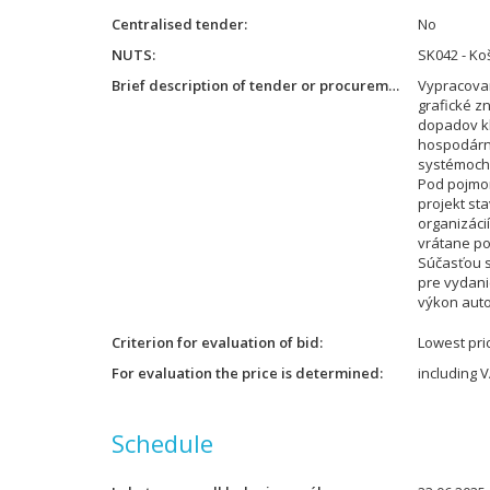
Centralised tender
No
NUTS
SK042 - Koš
Brief description of tender or procurement
Vypracovan
grafické z
dopadov kl
hospodárn
systémoch
Pod pojmo
projekt st
organizácií
vrátane po
Súčasťou sú
pre vydani
výkon auto
Criterion for evaluation of bid
Lowest pri
For evaluation the price is determined
including 
Schedule