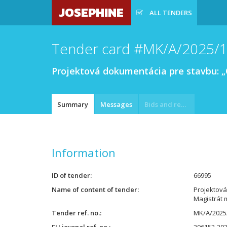
JOSEPHINE
ALL TENDERS
Tender card #MK/A/2025/
Projektová dokumentácia pre stavbu: 
Summary
Messages
Bids and requests
Information
ID of tender
66995
Name of content of tender
Projektov
Magistrát 
Tender ref. no.
MK/A/2025