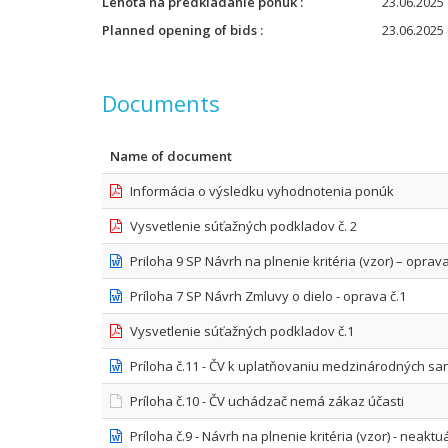
Lehota na predkladanie ponúk
23.06.2025 
Planned opening of bids
23.06.2025 
Documents
Name of document
Informácia o výsledku vyhodnotenia ponúk
Vysvetlenie súťažných podkladov č. 2
Priloha 9 SP Návrh na plnenie kritéria (vzor) – oprava
Príloha 7 SP Návrh Zmluvy o dielo - oprava č.1
Vysvetlenie súťažných podkladov č.1
Príloha č.11 - ČV k uplatňovaniu medzinárodných san
Príloha č.10 - ČV uchádzač nemá zákaz účasti
Príloha č.9 - Návrh na plnenie kritéria (vzor) - neaktu