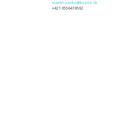
martin.vasko@kosice.sk
+421 0556419592