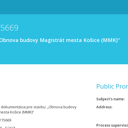
15669
„Obnova budovy Magistrát mesta Košice (MMK)“
Public Pro
Subject's name
á dokumentácia pre stavbu: „Obnova budovy
Address
mesta Košice (MMK)“
/15669
Process supervis