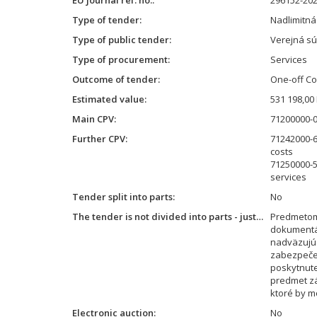
EU journal ref. no.
296152-202
Type of tender
Nadlimitn
Type of public tender
Verejná súť
Type of procurement
Services
Outcome of tender
One-off Co
Estimated value
531 198,00
Main CPV
71200000-0 
Further CPV
71242000-6
costs
71250000-5
services
Tender split into parts
No
The tender is not divided into parts - justification
Predmetom 
dokumentác
nadväzujú 
zabezpečen
poskytnute
predmet zá
ktoré by m
Electronic auction
No