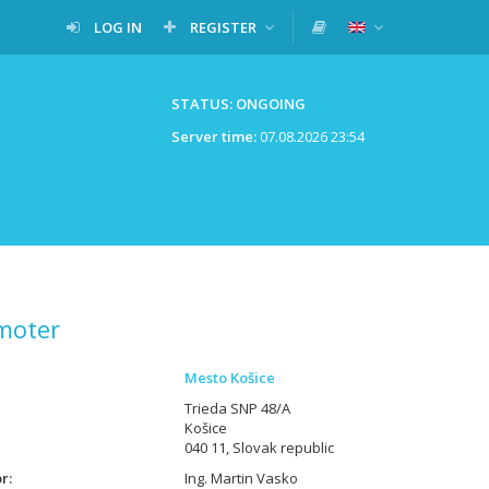
LOG IN
REGISTER
STATUS: ONGOING
Server time:
07.08.2026 23:54
moter
Mesto Košice
Trieda SNP 48/A
Košice
040 11, Slovak republic
or
Ing. Martin Vasko