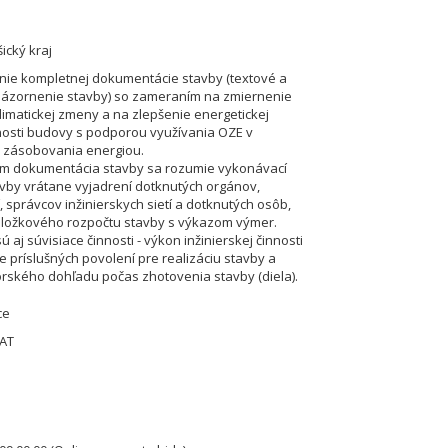
ický kraj
ie kompletnej dokumentácie stavby (textové a
názornenie stavby) so zameraním na zmiernenie
imatickej zmeny a na zlepšenie energetickej
osti budovy s podporou využívania OZE v
 zásobovania energiou.
m dokumentácia stavby sa rozumie vykonávací
avby vrátane vyjadrení dotknutých orgánov,
, správcov inžinierskych sietí a dotknutých osôb,
ložkového rozpočtu stavby s výkazom výmer.
 aj súvisiace činnosti - výkon inžinierskej činnosti
e príslušných povolení pre realizáciu stavby a
rského dohľadu počas zhotovenia stavby (diela).
ce
VAT