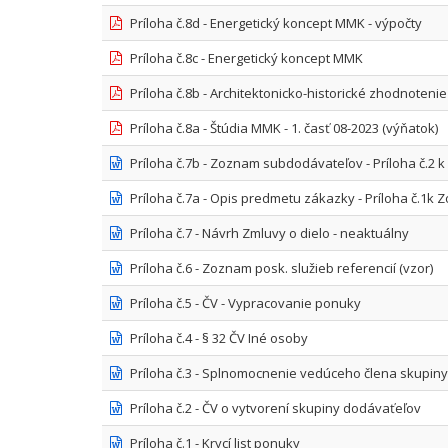
Príloha č.8d - Energetický koncept MMK - výpočty
Príloha č.8c - Energetický koncept MMK
Príloha č.8b - Architektonicko-historické zhodnoten
Príloha č.8a - Štúdia MMK - 1. časť 08-2023 (výňatok)
Príloha č.7b - Zoznam subdodávateľov - Príloha č.2 
Príloha č.7a - Opis predmetu zákazky - Príloha č.1k 
Príloha č.7 - Návrh Zmluvy o dielo - neaktuálny
Príloha č.6 - Zoznam posk. služieb referencií (vzor)
Príloha č.5 - ČV - Vypracovanie ponuky
Príloha č.4 - § 32 ČV Iné osoby
Príloha č.3 - Splnomocnenie vedúceho člena skupin
Príloha č.2 - ČV o vytvorení skupiny dodávaťeľov
Príloha č.1 - Krycí list ponuky