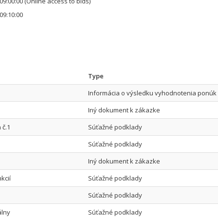
09:00:00
(Online access to bids)
09:10:00
Type
Informácia o výsledku vyhodnotenia ponúk
Iný dokument k zákazke
 č.1
Súťažné podklady
Súťažné podklady
Iný dokument k zákazke
kcií
Súťažné podklady
Súťažné podklady
álny
Súťažné podklady