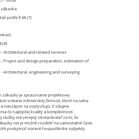
5 - Súťaž
á zákazka
až podľa § 66 (7)
ntract
 EUR
- Architectural and related services
 - Project and design preparation, estimation of
 - Architectural, engineering and surveying
zákazky je spracovanie projektovej
ie vrátane inžinierskej činnosti, ktoré na seba
a navzájom sa ovplyvňujú. V záujme
ia čo najlepšej kvality a komplexnosti
j služby má verejný obstarávateľ za to, že
kazky nie je možné rozdeliť na samostatné časti,
ohli poskytnúť viaceré hospodárske subjekty.