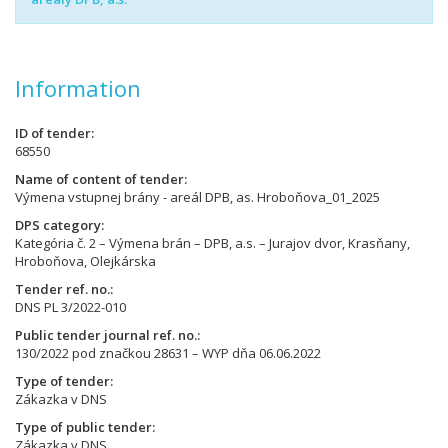
Information
ID of tender
68550
Name of content of tender
Výmena vstupnej brány - areál DPB, as. Hroboňova_01_2025
DPS category
Kategória č. 2 – Výmena brán – DPB, a.s. – Jurajov dvor, Krasňany,
Hroboňova, Olejkárska
Tender ref. no.
DNS PL 3/2022-010
Public tender journal ref. no.
130/2022 pod značkou 28631 – WYP dňa 06.06.2022
Type of tender
Zákazka v DNS
Type of public tender
Zákazka v DNS