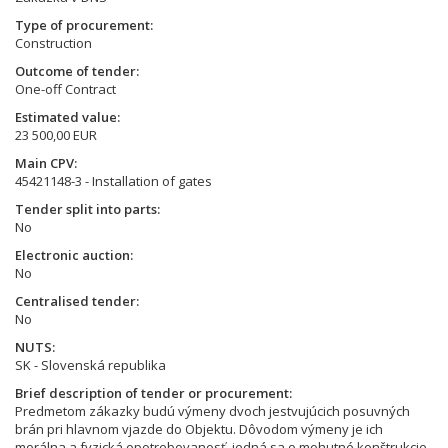
Type of procurement
Construction
Outcome of tender
One-off Contract
Estimated value
23 500,00 EUR
Main CPV
45421148-3 - Installation of gates
Tender split into parts
No
Electronic auction
No
Centralised tender
No
NUTS
SK - Slovenská republika
Brief description of tender or procurement
Predmetom zákazky budú výmeny dvoch jestvujúcich posuvných
brán pri hlavnom vjazde do Objektu. Dôvodom výmeny je ich
morálna a fyzická opotrebovanosť, jedná sa o mohutné konštrukcie