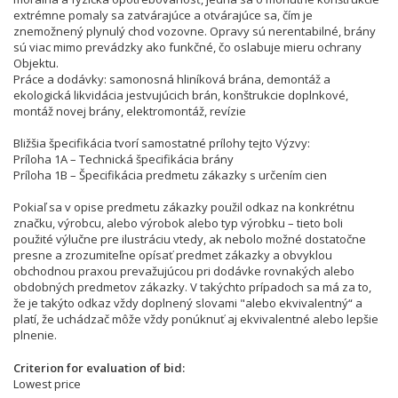
extrémne pomaly sa zatvárajúce a otvárajúce sa, čím je
znemožnený plynulý chod vozovne. Opravy sú nerentabilné, brány
sú viac mimo prevádzky ako funkčné, čo oslabuje mieru ochrany
Objektu.
Práce a dodávky: samonosná hliníková brána, demontáž a
ekologická likvidácia jestvujúcich brán, konštrukcie doplnkové,
montáž novej brány, elektromontáž, revízie
Bližšia špecifikácia tvorí samostatné prílohy tejto Výzvy:
Príloha 1A – Technická špecifikácia brány
Príloha 1B – Špecifikácia predmetu zákazky s určením cien
Pokiaľ sa v opise predmetu zákazky použil odkaz na konkrétnu
značku, výrobcu, alebo výrobok alebo typ výrobku – tieto boli
použité výlučne pre ilustráciu vtedy, ak nebolo možné dostatočne
presne a zrozumiteľne opísať predmet zákazky a obvyklou
obchodnou praxou prevažujúcou pri dodávke rovnakých alebo
obdobných predmetov zákazky. V takýchto prípadoch sa má za to,
že je takýto odkaz vždy doplnený slovami "alebo ekvivalentný“ a
platí, že uchádzač môže vždy ponúknuť aj ekvivalentné alebo lepšie
plnenie.
Criterion for evaluation of bid
Lowest price