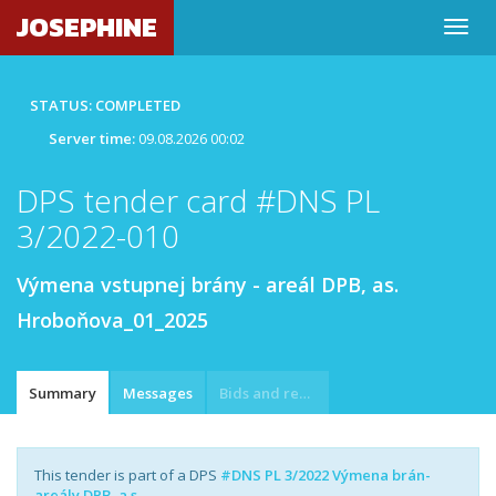
JOSEPHINE
STATUS: COMPLETED
Server time:
09.08.2026 00:02
DPS tender card #DNS PL
3/2022-010
Výmena vstupnej brány - areál DPB, as.
Hroboňova_01_2025
Summary
Messages
Bids and requests
This tender is part of a DPS
#DNS PL 3/2022 Výmena brán-
areály DPB, a.s.