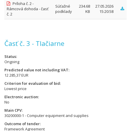
Príloha č. 2 -
Súťažné
234.68
27.05.2026
Rámcová dohoda - časť
podklady
KB
15:20:58
č. 2
Časť č. 3 - Tlačiarne
Status
Ongoing
Predicted value not including VAT
12 285,37 EUR
Criterion for evaluation of bid
Lowest price
Electronic auction
No
Main CPV
30200000-1 - Computer equipment and supplies
Outcome of tender
Framework Agreement