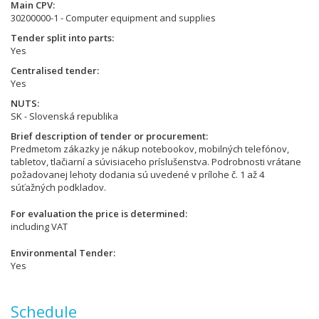
Main CPV
30200000-1 - Computer equipment and supplies
Tender split into parts
Yes
Centralised tender
Yes
NUTS
SK - Slovenská republika
Brief description of tender or procurement
Predmetom zákazky je nákup notebookov, mobilných telefónov,
tabletov, tlačiarní a súvisiaceho príslušenstva. Podrobnosti vrátane
požadovanej lehoty dodania sú uvedené v prílohe č. 1 až 4
súťažných podkladov.
For evaluation the price is determined
including VAT
Environmental Tender
Yes
Schedule