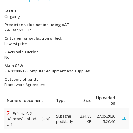
Status
Ongoing
Predicted value not including VAT
292 887,60 EUR
Criterion for evaluation of bid
Lowest price
Electronic auction
No
Main CPV
30200000-1 - Computer equipment and supplies
Outcome of tender
Framework Agreement
Uploaded
Name of document
Type
Size
on
Príloha č. 2 -
Súťažné
234.88
27.05.2026
Rámcová dohoda - časť
podklady
KB
15:20:40
č. 1