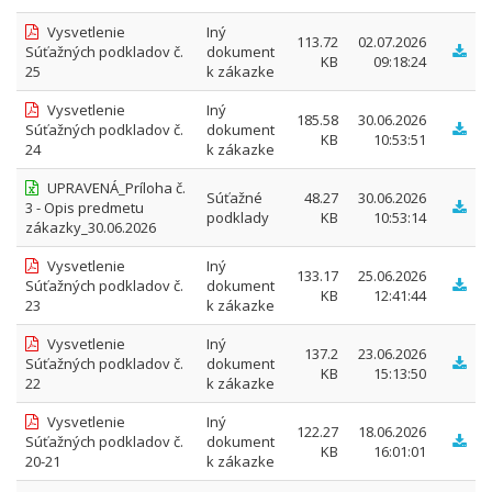
Vysvetlenie
Iný
113.72
02.07.2026
Súťažných podkladov č.
dokument
KB
09:18:24
25
k zákazke
Vysvetlenie
Iný
185.58
30.06.2026
Súťažných podkladov č.
dokument
KB
10:53:51
24
k zákazke
UPRAVENÁ_Príloha č.
Súťažné
48.27
30.06.2026
3 - Opis predmetu
podklady
KB
10:53:14
zákazky_30.06.2026
Vysvetlenie
Iný
133.17
25.06.2026
Súťažných podkladov č.
dokument
KB
12:41:44
23
k zákazke
Vysvetlenie
Iný
137.2
23.06.2026
Súťažných podkladov č.
dokument
KB
15:13:50
22
k zákazke
Vysvetlenie
Iný
122.27
18.06.2026
Súťažných podkladov č.
dokument
KB
16:01:01
20-21
k zákazke