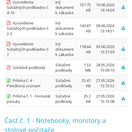
Vysvetlenie
Iný
157.75
16.06.2026
Súťažných podkladov č.
dokument
KB
14:14:29
4-19
k zákazke
Vysvetlenie
Iný
140.87
09.06.2026
Súťažných podkladov č.
dokument
KB
13:14:51
2-3
k zákazke
Vysvetlenie
Iný
118.64
03.06.2026
Súťažných podkladov č.
dokument
KB
15:37:39
1
k zákazke
Súťažné
1.53
28.05.2026
Súťažné podklady
podklady
MB
15:09:10
Príloha č. 4 -
Súťažné
25.47
27.05.2026
Položkový zoznam
podklady
KB
15:15:52
Príloha č. 1 - Formulár
Súťažné
35.2
27.05.2026
ponuky
podklady
KB
15:15:08
Časť č. 1 - Notebooky, monitory a
stolové počítače