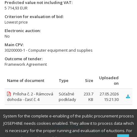
Predicted value not including VAT
5 714,93 EUR
Criterion for evaluation of bid
Lowest price
Electronic auction
No
Main CPV
30200000-1 - Computer equipment and supplies
Outcome of tender
Framework Agreement
Uploaded
Name of document
Type
Size
on
Príloha č. 2 - Rámcová
Súťažné
233.7
27.05.2026
dohoda - časť č. 4
podklady
KB
15:21:30
System for the complete e-enabling of the public procurement process
JOSEPHINE needs cookies enabled. They allow it to process data which
© 2026 PROEBIZ s.r.o. |
SUPPORT
/
CONTACT
- tel: +420 597 587 111,
is necessary for the proper running and evaluation of eAuctions. For
email: houston@proebiz.com |
Accessibility declaration
| JOSEPHINE