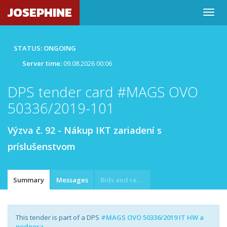
JOSEPHINE
STATUS: ONGOING
Server time:
09.08.2026 00:06
DPS tender card #MAGS OVO
50336/2019-101
Výzva č. 92 - Nákup IKT zariadení s
príslušenstvom
Summary
Messages
Bids and requests
This tender is part of a DPS
#MAGS OVO 50336/2019 IT HW a
podpora