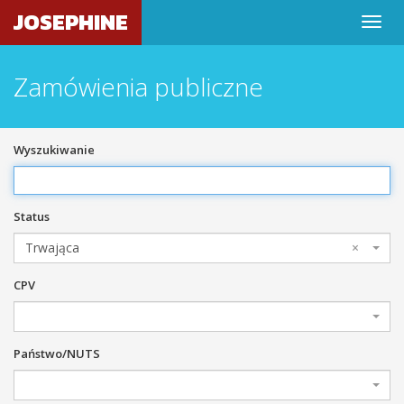
JOSEPHINE
Zamówienia publiczne
Wyszukiwanie
Status
Trwająca
×
CPV
Państwo/NUTS