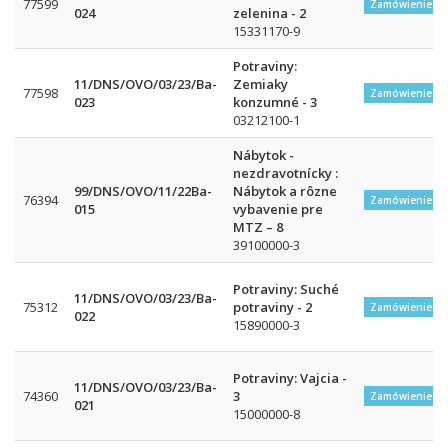
77599
Zamówienie w
024
zelenina - 2
15331170-9
Potraviny:
11/DNS/OVO/03/23/Ba-
Zemiaky
77598
Zamówienie w
023
konzumné - 3
03212100-1
Nábytok -
nezdravotnícky :
99/DNS/OVO/11/22Ba-
Nábytok a rôzne
76394
Zamówienie w
015
vybavenie pre
MTZ – 8
39100000-3
Potraviny: Suché
11/DNS/OVO/03/23/Ba-
75312
potraviny - 2
Zamówienie w
022
15890000-3
Potraviny: Vajcia -
11/DNS/OVO/03/23/Ba-
74360
3
Zamówienie w
021
15000000-8