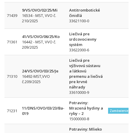
9/VS/OVO/02/25/Mi
Antitrombotické
71439
16534 - MST, VVO č.
činidlá
210/2025
33621100-0
Liečivá pre
41/VS/OVO/06/25/Ko
srdcovocievny
71361
16442 - MST, VVO č.
systém
209/2025
33622000-6
Liečivá pre
výživovú sústavu
24/VS/OVO/03/25/Je
a látkovú
71310
16492-MST,VVO
premenu a liečivá
č.209/2025
pre krvné
náhrady
33610000-9
Potraviny:
11/DNS/OVO/03/23/Ba-
Mrazená hydiny a
71231
Zamówienie w
019
ryby – 2
15000000-8
Potraviny: Mlieko