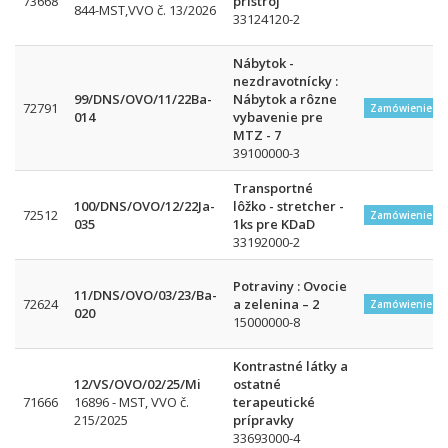
73668
prístroj
844-MST,VVO č. 13/2026
33124120-2
Nábytok -
nezdravotnícky :
99/DNS/OVO/11/22Ba-
Nábytok a rôzne
72791
Zamówienie w
014
vybavenie pre
MTZ - 7
39100000-3
Transportné
100/DNS/OVO/12/22Ja-
lôžko - stretcher -
72512
Zamówienie w
035
1ks pre KDaD
33192000-2
Potraviny : Ovocie
11/DNS/OVO/03/23/Ba-
72624
a zelenina – 2
Zamówienie w
020
15000000-8
Kontrastné látky a
12/VS/OVO/02/25/Mi
ostatné
71666
16896 - MST, VVO č.
terapeutické
215/2025
prípravky
33693000-4