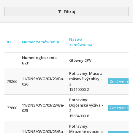
Filtruj
Nazwa
ID
Numer zamówienia
zamówienia
Numer ogłoszenia
Główny CPV
BZP
Potraviny: Mäso a
11/DNS/OVO/03/23/Ba-
mäsové výrobky –
79266
Zamówienie w
026
3
15110000-2
Potraviny:
11/DNS/OVO/03/23/Ba-
Dojčenská výživa -
77600
Zamówienie w
025
2
15884000-8
Potraviny:
11/DNS/OVO/03/23/Ba-
Mrazené ovocie a