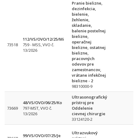
Pranie bielizne,
dezinfekcia,
bielenie,
žehlenie,
skladanie,
balenie posteľnej
bielizne,
112/VS/OVO/12/25/Mi
operačnej
73518
759 - MSS, VVO č.
bielizne, ostatnej
13/2026
bielizne,
pracovných
odevov pre
zamestnancov,
vrátane infekčnej
bielizne - 2
98310000-9
Ultrasonografický
48/VS/OVO/06/25/Ko
prístroj pre
73669
797-MST, VVO č.
Oddelenie
13/2026
cievnej chirurgie
33124120-2
Ultrazvukový
99/VS/OVO/07/25/Je