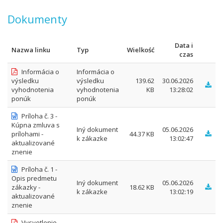
Dokumenty
Data i
Nazwa linku
Typ
Wielkość
czas
Informácia o
Informácia o
výsledku
výsledku
139.62
30.06.2026
vyhodnotenia
vyhodnotenia
KB
13:28:02
ponúk
ponúk
Príloha č. 3 -
Kúpna zmluva s
Iný dokument
05.06.2026
prílohami -
44.37 KB
k zákazke
13:02:47
aktualizované
znenie
Príloha č. 1 -
Opis predmetu
Iný dokument
05.06.2026
zákazky -
18.62 KB
k zákazke
13:02:19
aktualizované
znenie
Vysvetlenie