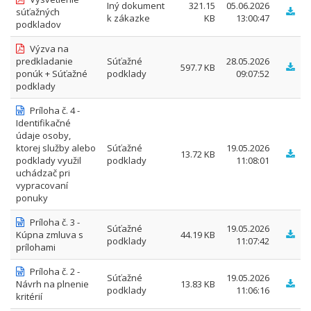
Iný dokument
321.15
05.06.2026
súťažných
k zákazke
KB
13:00:47
podkladov
Výzva na
predkladanie
Súťažné
28.05.2026
597.7 KB
ponúk + Súťažné
podklady
09:07:52
podklady
Príloha č. 4 -
Identifikačné
údaje osoby,
ktorej služby alebo
Súťažné
19.05.2026
13.72 KB
podklady využil
podklady
11:08:01
uchádzač pri
vypracovaní
ponuky
Príloha č. 3 -
Súťažné
19.05.2026
Kúpna zmluva s
44.19 KB
podklady
11:07:42
prílohami
Príloha č. 2 -
Súťažné
19.05.2026
Návrh na plnenie
13.83 KB
podklady
11:06:16
kritérií