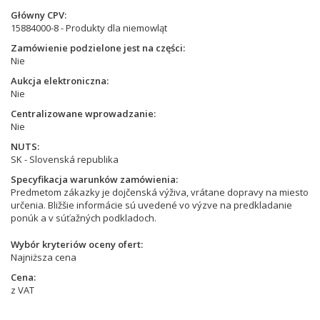
Główny CPV
15884000-8 - Produkty dla niemowląt
Zamówienie podzielone jest na części
Nie
Aukcja elektroniczna
Nie
Centralizowane wprowadzanie
Nie
NUTS
SK - Slovenská republika
Specyfikacja warunków zamówienia
Predmetom zákazky je dojčenská výživa, vrátane dopravy na miesto
určenia. Bližšie informácie sú uvedené vo výzve na predkladanie
ponúk a v súťažných podkladoch.
Wybór kryteriów oceny ofert
Najniższa cena
Cena
z VAT