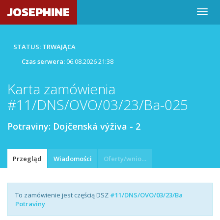
JOSEPHINE
STATUS: TRWAJĄCA
Czas serwera:
06.08.2026 21:38
Karta zamówienia
#11/DNS/OVO/03/23/Ba-025
Potraviny: Dojčenská výživa - 2
Przegląd
Wiadomości
Oferty/wnioski
To zamówienie jest częścią DSZ
#11/DNS/OVO/03/23/Ba
Potraviny