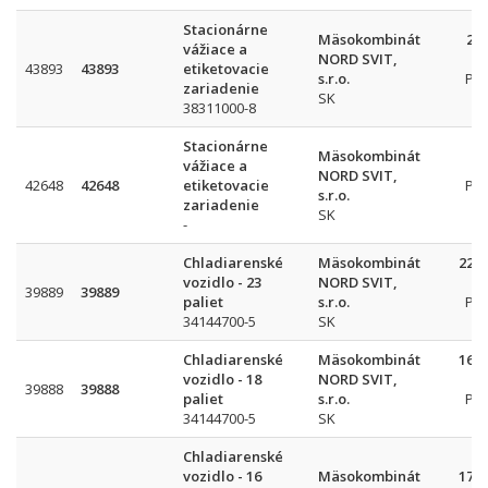
Stacionárne
Mäsokombinát
29 
vážiace a
NORD SVIT,
43893
43893
etiketovacie
s.r.o.
Pr
zariadenie
SK
38311000-8
Stacionárne
Mäsokombinát
vážiace a
NORD SVIT,
42648
42648
etiketovacie
Pr
s.r.o.
zariadenie
SK
-
Chladiarenské
Mäsokombinát
220 
vozidlo - 23
NORD SVIT,
39889
39889
paliet
s.r.o.
Pr
34144700-5
SK
Chladiarenské
Mäsokombinát
163 
vozidlo - 18
NORD SVIT,
39888
39888
paliet
s.r.o.
Pr
34144700-5
SK
Chladiarenské
vozidlo - 16
Mäsokombinát
172 