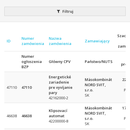
Filtruj
Szacu
Numer
Nazwa
ID
Zamawiający
w
zamówienia
zamówienia
zamów
Numer
R
ogłoszenia
Główny CPV
Państwo/NUTS
proc
BZP
Energetické
Mäsokombinát
229 
zariadenie
NORD SVIT,
47110
47110
pre vyvíjanie
s.r.o.
Pr
pary
SK
42162000-2
Mäsokombinát
172 
Klipsovací
NORD SVIT,
46638
46638
automat
s.r.o.
Pr
42200000-8
SK