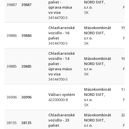
paliet -
NORD SVIT,
39887
39887
úprava mäsa
s.r.o.
Pr
vo vise
SK
34144700-5
Chladiarenské
Mäsokombinát
158 
vozidlo - 16
NORD SVIT,
39886
39886
paliet
s.r.o.
Pr
34144700-5
SK
Chladiarenské
vozidlo - 14
Mäsokombinát
166 
paliet -
NORD SVIT,
39885
39885
úprava mäso
s.r.o.
Pr
vo vise
SK
34144700-5
Mäsokombinát
175 
Vážiaci systém
NORD SVIT,
36996
36996
42200000-8
s.r.o.
Pr
SK
Chladiarenské
Mäsokombinát
220 
vozidlo - 23
NORD SVIT,
38135
38135
paliet
s.r.o.
Pr