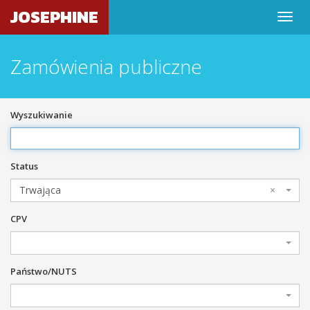
JOSEPHINE
Zamówienia publiczne
Wyszukiwanie
Status
Trwająca
×
CPV
Państwo/NUTS