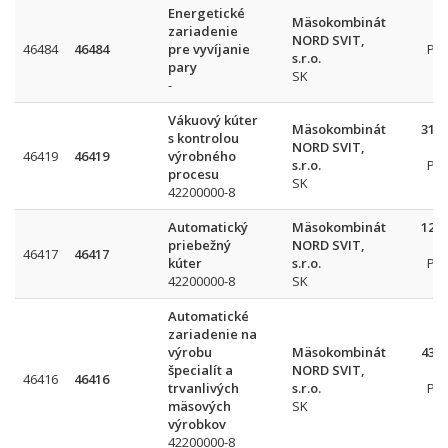
Energetické
Mäsokombinát
zariadenie
NORD SVIT,
46484
46484
pre vyvíjanie
Pr
s.r.o.
pary
SK
-
Vákuový kúter
Mäsokombinát
317 
s kontrolou
NORD SVIT,
46419
46419
výrobného
s.r.o.
Pr
procesu
SK
42200000-8
Automatický
Mäsokombinát
128 
priebežný
NORD SVIT,
46417
46417
kúter
s.r.o.
Pr
42200000-8
SK
Automatické
zariadenie na
výrobu
Mäsokombinát
433 
špecialít a
NORD SVIT,
46416
46416
trvanlivých
s.r.o.
Pr
mäsových
SK
výrobkov
42200000-8