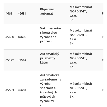
Mäsokombinát
Klipsovací
NORD SVIT,
46631
46631
automat
Pr
s.r.o.
-
SK
Vákuový kúter
Mäsokombinát
s kontrolou
NORD SVIT,
45600
45600
výrobného
Pr
s.r.o.
procesu
SK
-
Automatický
Mäsokombinát
priebežný
NORD SVIT,
45592
45592
Pr
kúter
s.r.o.
-
SK
Automatické
zariadenie na
výrobu
Mäsokombinát
špecialít a
NORD SVIT,
45603
45603
Pr
trvanlivých
s.r.o.
mäsových
SK
výrobkov
-