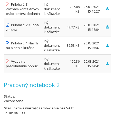
Príloha č. 3
Iný
236.08
26.03.2021
Zoznam kontaktných
dokument
KB
15:16:27
osôb a miest dodania
k zákazke
Iný
Príloha č. 2 Kúpna
26.03.2021
dokument
47.77 KB
zmluva
15:16:04
k zákazke
Iný
Príloha č. 1 Návrh
26.03.2021
dokument
36.53 KB
na plnenie kritéria
15:15:42
k zákazke
Iný
Výzva na
150.36
26.03.2021
dokument
predkladanie ponúk
KB
15:14:41
k zákazke
Pracovný notebook 2
Status
Zakończona
Szacunkowa wartość zamówienia bez VAT
35 185,50 EUR