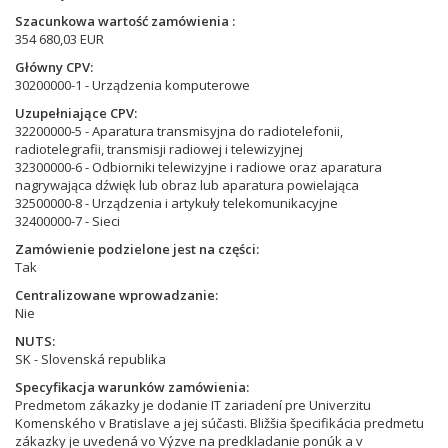
Szacunkowa wartość zamówienia
354 680,03 EUR
Główny CPV
30200000-1 - Urządzenia komputerowe
Uzupełniające CPV
32200000-5 - Aparatura transmisyjna do radiotelefonii,
radiotelegrafii, transmisji radiowej i telewizyjnej
32300000-6 - Odbiorniki telewizyjne i radiowe oraz aparatura
nagrywająca dźwięk lub obraz lub aparatura powielająca
32500000-8 - Urządzenia i artykuły telekomunikacyjne
32400000-7 - Sieci
Zamówienie podzielone jest na części
Tak
Centralizowane wprowadzanie
Nie
NUTS
SK - Slovenská republika
Specyfikacja warunków zamówienia
Predmetom zákazky je dodanie IT zariadení pre Univerzitu
Komenského v Bratislave a jej súčasti. Bližšia špecifikácia predmetu
zákazky je uvedená vo Výzve na predkladanie ponúk a v