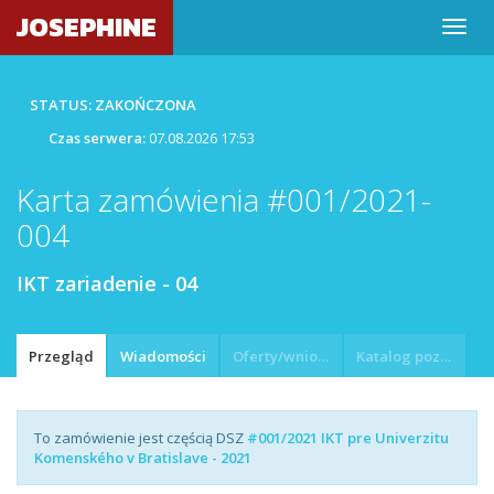
JOSEPHINE
STATUS: ZAKOŃCZONA
Czas serwera:
07.08.2026 17:53
Karta zamówienia #001/2021-
004
IKT zariadenie - 04
Przegląd
Wiadomości
Oferty/wnioski
Katalog pozycji
To zamówienie jest częścią DSZ
#001/2021 IKT pre Univerzitu
Komenského v Bratislave - 2021