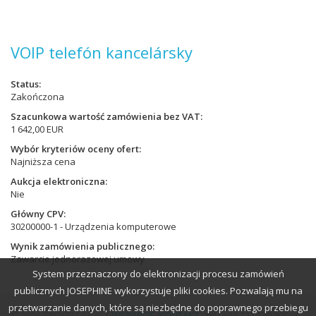
VOIP telefón kancelársky
Status
Zakończona
Szacunkowa wartość zamówienia bez VAT
1 642,00 EUR
Wybór kryteriów oceny ofert
Najniższa cena
Aukcja elektroniczna
Nie
Główny CPV
30200000-1 - Urządzenia komputerowe
Wynik zamówienia publicznego
Zawarcie jednorazowej umowy
System przeznaczony do elektronizacji procesu zamówień
publicznych JOSEPHINE wykorzystuje pliki cookies. Pozwalają mu na
przetwarzanie danych, które są niezbędne do poprawnego przebiegu
© 2026 PROEBIZ s.r.o. |
WSPARCIE
/
KONTAKT
- tel.: +48 222 139 900, e-