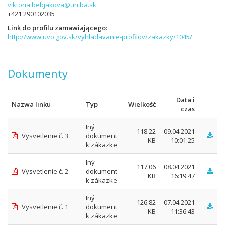
viktoria.bebjakova@uniba.sk
+421 290102035
Link do profilu zamawiającego
http://www.uvo.gov.sk/vyhladavanie-profilov/zakazky/1045/
Dokumenty
Data i
Nazwa linku
Typ
Wielkość
czas
Iný
118.22
09.04.2021
Vysvetlenie č. 3
dokument
KB
10:01:25
k zákazke
Iný
117.06
08.04.2021
Vysvetlenie č. 2
dokument
KB
16:19:47
k zákazke
Iný
126.82
07.04.2021
Vysvetlenie č. 1
dokument
KB
11:36:43
k zákazke