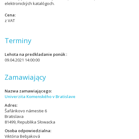
elektronických katalógoch.
Cena
z VAT
Terminy
Lehota na predkladanie ponúk
09.04.2021 14:00:00
Zamawiający
Nazwa zamawiającego
Univerzita Komenského v Bratislave
Adres
Šafárikovo námestie 6
Bratislava
81499, Republika Słowacka
Osoba odpowiedzialna
Viktória Bebjaková