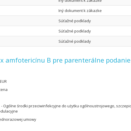
Iný dokument k zákazke
Iný dokument k zákazke
Súťažné podklady
Súťažné podklady
Súťažné podklady
ex amfotericínu B pre parenterálne podanie
 EUR
cena
 - Ogólne środki przeciwinfekcyjne do użytku ogólnoustrojowego, szczep
dulacyjne
jednorazowej umowy