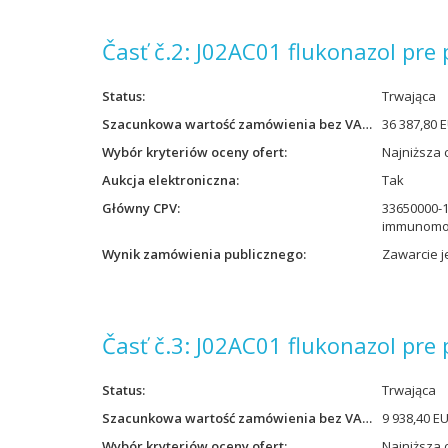
Časť č.2: J02AC01 flukonazol pre
Status
Trwająca
Szacunkowa wartość zamówienia bez VAT
36 387,80 
Wybór kryteriów oceny ofert
Najniższa 
Aukcja elektroniczna
Tak
Główny CPV
33650000-1
immunomo
Wynik zamówienia publicznego
Zawarcie 
Časť č.3: J02AC01 flukonazol pre
Status
Trwająca
Szacunkowa wartość zamówienia bez VAT
9 938,40 E
Wybór kryteriów oceny ofert
Najniższa 