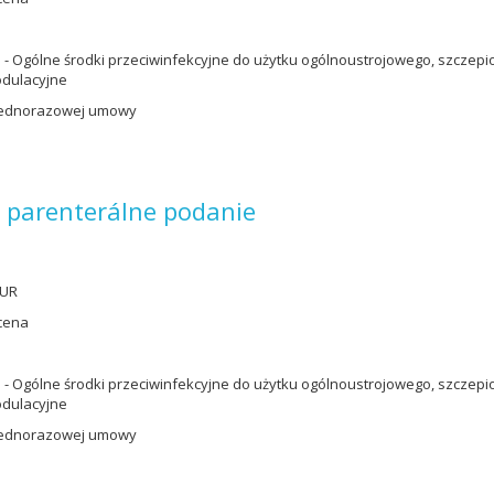
 - Ogólne środki przeciwinfekcyjne do użytku ogólnoustrojowego, szczep
dulacyjne
jednorazowej umowy
e parenterálne podanie
EUR
cena
 - Ogólne środki przeciwinfekcyjne do użytku ogólnoustrojowego, szczep
dulacyjne
jednorazowej umowy