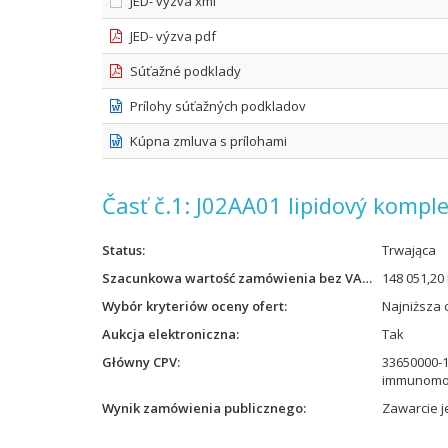
JED- výzva xml
JED- výzva pdf
Súťažné podklady
Prílohy súťažných podkladov
Kúpna zmluva s prílohami
Časť č.1: J02AA01 lipidový kompl
Status
Trwająca
Szacunkowa wartość zamówienia bez VAT
148 051,20
Wybór kryteriów oceny ofert
Najniższa 
Aukcja elektroniczna
Tak
Główny CPV
33650000-1
immunomo
Wynik zamówienia publicznego
Zawarcie 