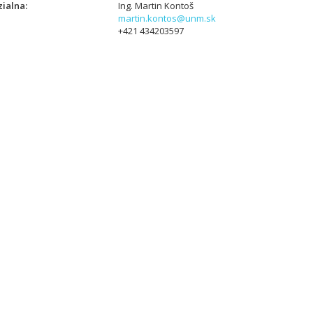
ialna
Ing. Martin Kontoš
martin.kontos@unm.sk
+421 434203597