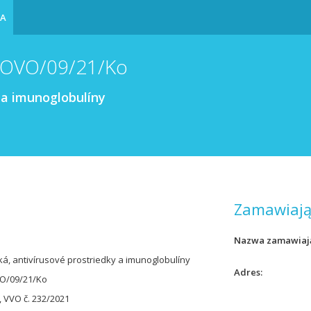
IA
/OVO/09/21/Ko
 a imunoglobulíny
Zamawiają
Nazwa zamawiaj
ká, antivírusové prostriedky a imunoglobulíny
Adres
O/09/21/Ko
 VVO č. 232/2021