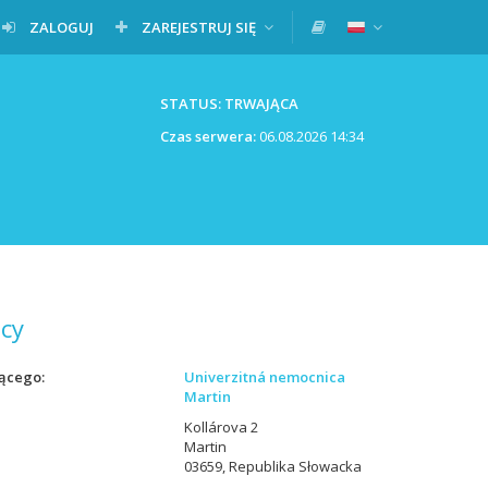
ZALOGUJ
ZAREJESTRUJ SIĘ
STATUS: TRWAJĄCA
Czas serwera:
06.08.2026 14:34
cy
ącego
Univerzitná nemocnica
Martin
Kollárova 2
Martin
03659, Republika Słowacka