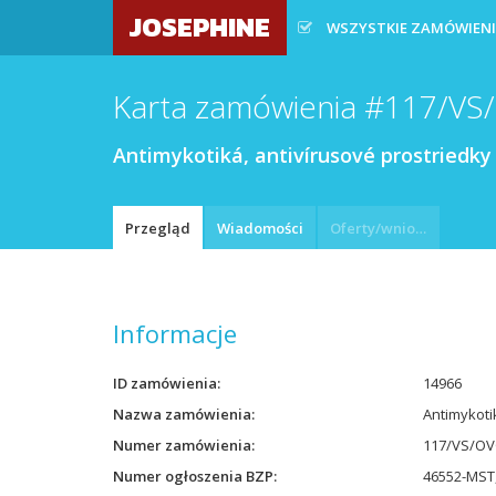
JOSEPHINE
WSZYSTKIE ZAMÓWIEN
Karta zamówienia #117/VS
Antimykotiká, antivírusové prostriedky
Przegląd
Wiadomości
Oferty/wnioski
Informacje
ID zamówienia
14966
Nazwa zamówienia
Antimykoti
Numer zamówienia
117/VS/OV
Numer ogłoszenia BZP
46552-MST,