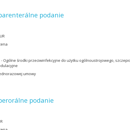
 parenterálne podanie
EUR
cena
 - Ogólne środki przeciwinfekcyjne do użytku ogólnoustrojowego, szczep
dulacyjne
jednorazowej umowy
 perorálne podanie
UR
cena