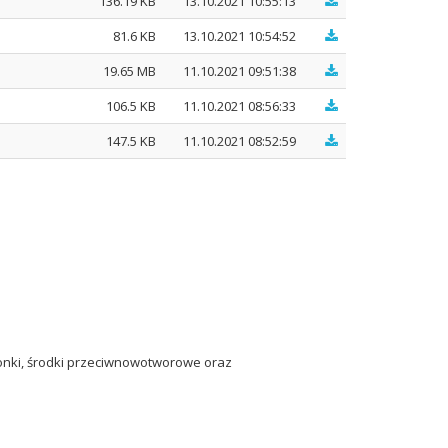
136.19 KB
13.10.2021 10:55:13
81.6 KB
13.10.2021 10:54:52
19.65 MB
11.10.2021 09:51:38
106.5 KB
11.10.2021 08:56:33
147.5 KB
11.10.2021 08:52:59
ionki, środki przeciwnowotworowe oraz