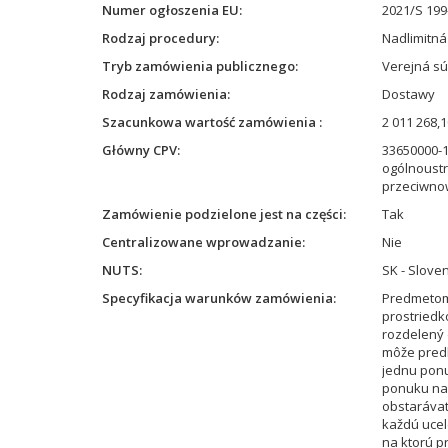
Numer ogłoszenia EU
2021/S 199
Rodzaj procedury
Nadlimitn
Tryb zamówienia publicznego
Verejná súť
Rodzaj zamówienia
Dostawy
Szacunkowa wartość zamówienia
2 011 268,
Główny CPV
33650000-1
ogólnoustr
przeciwno
Zamówienie podzielone jest na części
Tak
Centralizowane wprowadzanie
Nie
NUTS
SK - Slove
Specyfikacja warunków zamówienia
Predmetom 
prostriedk
rozdelený 
môže predl
jednu ponu
ponuku na c
obstarávat
každú ucel
na ktorú p