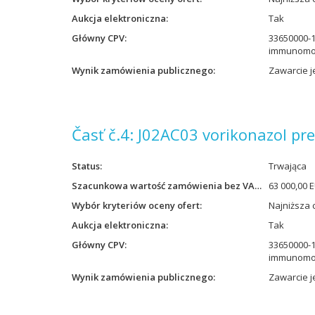
Aukcja elektroniczna
Tak
Główny CPV
33650000-1
immunomo
Wynik zamówienia publicznego
Zawarcie 
Časť č.4: J02AC03 vorikonazol pr
Status
Trwająca
Szacunkowa wartość zamówienia bez VAT
63 000,00 
Wybór kryteriów oceny ofert
Najniższa 
Aukcja elektroniczna
Tak
Główny CPV
33650000-1
immunomo
Wynik zamówienia publicznego
Zawarcie 