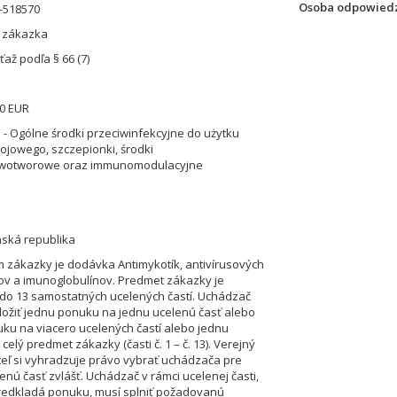
Osoba odpowiedz
-518570
á zákazka
až podľa § 66 (7)
10 EUR
 - Ogólne środki przeciwinfekcyjne do użytku
ojowego, szczepionki, środki
wotworowe oraz immunomodulacyjne
nská republika
zákazky je dodávka Antimykotík, antivírusových
ov a imunoglobulínov. Predmet zákazky je
do 13 samostatných ucelených častí. Uchádzač
ožiť jednu ponuku na jednu ucelenú časť alebo
ku na viacero ucelených častí alebo jednu
elý predmet zákazky (časti č. 1 – č. 13). Verejný
eľ si vyhradzuje právo vybrať uchádzača pre
enú časť zvlášť. Uchádzač v rámci ucelenej časti,
redkladá ponuku, musí splniť požadovanú