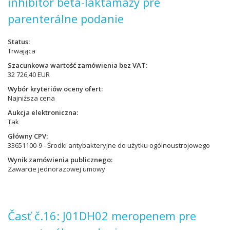
inhibítor beta-laktamázy pre
parenterálne podanie
Status
Trwająca
Szacunkowa wartość zamówienia bez VAT
32 726,40 EUR
Wybór kryteriów oceny ofert
Najniższa cena
Aukcja elektroniczna
Tak
Główny CPV
33651100-9 - Środki antybakteryjne do użytku ogólnoustrojowego
Wynik zamówienia publicznego
Zawarcie jednorazowej umowy
Časť č.16: J01DH02 meropenem pre