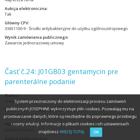
Aukcja elektroniczna
Tak
Główny CPV
33651100-9 - Środki antybakteryjne do użytku ogólnoustrojowego
Wynik zamówienia publicznego
Zawarcie jednorazowej umowy
Časť č.24: J01GB03 gentamycin pre
parenterálne podanie
Status
Trwająca
System przeznaczony do elektronizacji procesu zamówień
publicznych JOSEPHINE wykorzystuje pliki cookies. Pozwalają mu na
Szacunkowa wartość zamówienia bez VAT
1 745,44 EUR
przetwarzanie danych, które są niezbędne do poprawnego przebiegu
i oceny eAukcji. Informacje o plikach cookies i ich ustawieniach
Wybór kryteriów oceny ofert
Najniższa cena
znajdziesz
WIĘCEJ TUTAJ.
OK
Aukcja elektroniczna