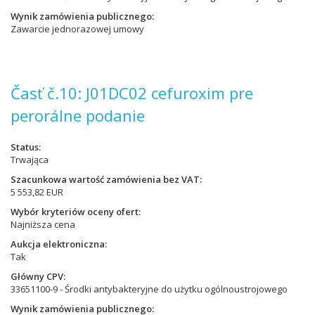
Wynik zamówienia publicznego
Zawarcie jednorazowej umowy
Časť č.10: J01DC02 cefuroxim pre
perorálne podanie
Status
Trwająca
Szacunkowa wartość zamówienia bez VAT
5 553,82 EUR
Wybór kryteriów oceny ofert
Najniższa cena
Aukcja elektroniczna
Tak
Główny CPV
33651100-9 - Środki antybakteryjne do użytku ogólnoustrojowego
Wynik zamówienia publicznego