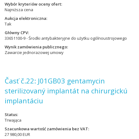
Wybór kryteriów oceny ofert
Najniższa cena
Aukcja elektroniczna
Tak
Główny CPV
33651100-9 - Środki antybakteryjne do użytku ogólnoustrojowego
Wynik zamówienia publicznego
Zawarcie jednorazowej umowy
Časť č.22: J01GB03 gentamycin
sterilizovaný implantát na chirurgickú
implantáciu
Status
Trwająca
Szacunkowa wartość zamówienia bez VAT
27 980,00 EUR