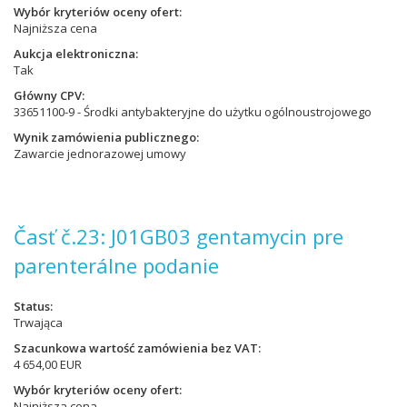
Wybór kryteriów oceny ofert
Najniższa cena
Aukcja elektroniczna
Tak
Główny CPV
33651100-9 - Środki antybakteryjne do użytku ogólnoustrojowego
Wynik zamówienia publicznego
Zawarcie jednorazowej umowy
Časť č.23: J01GB03 gentamycin pre
parenterálne podanie
Status
Trwająca
Szacunkowa wartość zamówienia bez VAT
4 654,00 EUR
Wybór kryteriów oceny ofert
Najniższa cena