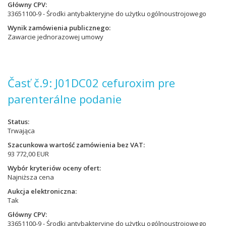
Główny CPV
33651100-9 - Środki antybakteryjne do użytku ogólnoustrojowego
Wynik zamówienia publicznego
Zawarcie jednorazowej umowy
Časť č.9: J01DC02 cefuroxim pre
parenterálne podanie
Status
Trwająca
Szacunkowa wartość zamówienia bez VAT
93 772,00 EUR
Wybór kryteriów oceny ofert
Najniższa cena
Aukcja elektroniczna
Tak
Główny CPV
33651100-9 - Środki antybakteryjne do użytku ogólnoustrojowego