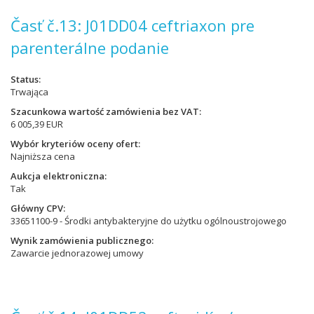
Časť č.13: J01DD04 ceftriaxon pre
parenterálne podanie
Status
Trwająca
Szacunkowa wartość zamówienia bez VAT
6 005,39 EUR
Wybór kryteriów oceny ofert
Najniższa cena
Aukcja elektroniczna
Tak
Główny CPV
33651100-9 - Środki antybakteryjne do użytku ogólnoustrojowego
Wynik zamówienia publicznego
Zawarcie jednorazowej umowy