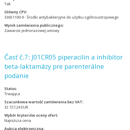
Tak
Główny CPV
33651100-9 - Środki antybakteryjne do użytku ogólnoustrojowego
Wynik zamówienia publicznego
Zawarcie jednorazowej umowy
Časť č.7: J01CR05 piperacilin a inhibítor
beta-laktamázy pre parenterálne
podanie
Status
Trwająca
Szacunkowa wartość zamówienia bez VAT
32 727,24 EUR
Wybór kryteriów oceny ofert
Najniższa cena
Aukcja elektroniczna