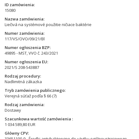
ID zamówienia
15080
Nazwa zamówienia
Liečivá na systémové použitie ničiace baktérie
Numer zamówienia
117/VS/OVO/09/21/Bl
Numer ogłoszenia BZP
49895 - MST, VVO č. 243/2021
Numer ogłoszenia EU
2021/S 208-543887
Rodzaj procedury
Nadlimitná zákazka
Tryb zamówienia publicznego
Verejná súťaž podľa § 66 (7)
Rodzaj zamówienia
Dostawy
Szacunkowa wartość zamówienia
1 034 589,80 EUR
Główny CPV
33651100-9 - Środki antybakteryjne do użytku ogólnoustrojowego