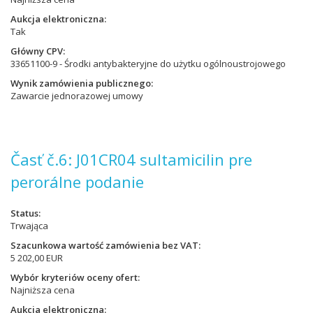
Aukcja elektroniczna
Tak
Główny CPV
33651100-9 - Środki antybakteryjne do użytku ogólnoustrojowego
Wynik zamówienia publicznego
Zawarcie jednorazowej umowy
Časť č.6: J01CR04 sultamicilin pre
perorálne podanie
Status
Trwająca
Szacunkowa wartość zamówienia bez VAT
5 202,00 EUR
Wybór kryteriów oceny ofert
Najniższa cena
Aukcja elektroniczna