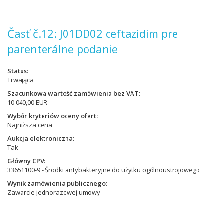
Časť č.12: J01DD02 ceftazidim pre
parenterálne podanie
Status
Trwająca
Szacunkowa wartość zamówienia bez VAT
10 040,00 EUR
Wybór kryteriów oceny ofert
Najniższa cena
Aukcja elektroniczna
Tak
Główny CPV
33651100-9 - Środki antybakteryjne do użytku ogólnoustrojowego
Wynik zamówienia publicznego
Zawarcie jednorazowej umowy