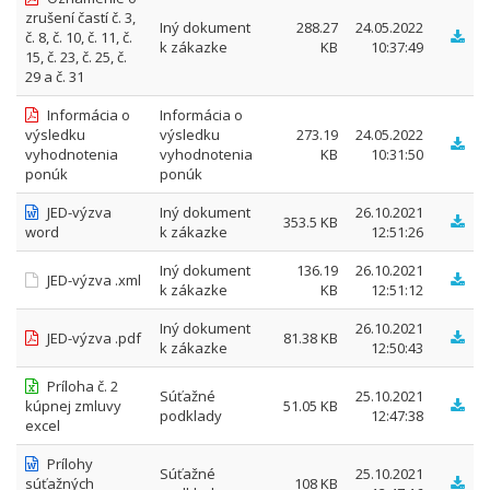
zrušení častí č. 3,
Iný dokument
288.27
24.05.2022
č. 8, č. 10, č. 11, č.
k zákazke
KB
10:37:49
15, č. 23, č. 25, č.
29 a č. 31
Informácia o
Informácia o
výsledku
výsledku
273.19
24.05.2022
vyhodnotenia
vyhodnotenia
KB
10:31:50
ponúk
ponúk
JED-výzva
Iný dokument
26.10.2021
353.5 KB
word
k zákazke
12:51:26
Iný dokument
136.19
26.10.2021
JED-výzva .xml
k zákazke
KB
12:51:12
Iný dokument
26.10.2021
JED-výzva .pdf
81.38 KB
k zákazke
12:50:43
Príloha č. 2
Súťažné
25.10.2021
kúpnej zmluvy
51.05 KB
podklady
12:47:38
excel
Prílohy
Súťažné
25.10.2021
súťažných
108 KB