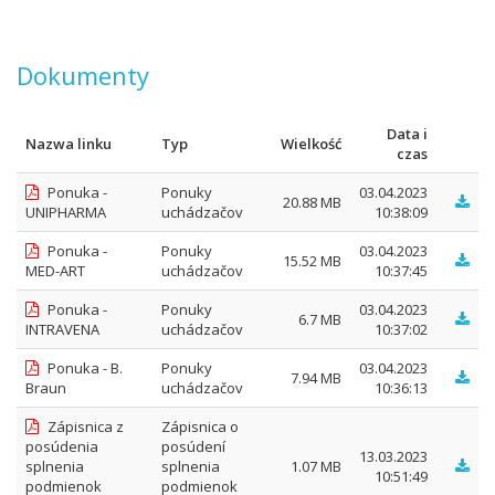
Dokumenty
Data i
Nazwa linku
Typ
Wielkość
czas
Ponuka -
Ponuky
03.04.2023
20.88 MB
UNIPHARMA
uchádzačov
10:38:09
Ponuka -
Ponuky
03.04.2023
15.52 MB
MED-ART
uchádzačov
10:37:45
Ponuka -
Ponuky
03.04.2023
6.7 MB
INTRAVENA
uchádzačov
10:37:02
Ponuka - B.
Ponuky
03.04.2023
7.94 MB
Braun
uchádzačov
10:36:13
Zápisnica z
Zápisnica o
posúdenia
posúdení
13.03.2023
splnenia
splnenia
1.07 MB
10:51:49
podmienok
podmienok