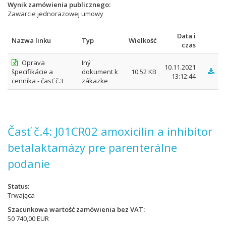
Wynik zamówienia publicznego
Zawarcie jednorazowej umowy
Data i
Nazwa linku
Typ
Wielkość
czas
Oprava
Iný
10.11.2021
špecifikácie a
dokument k
10.52 KB
13:12:44
cenníka - časť č.3
zákazke
Časť č.4: J01CR02 amoxicilin a inhibítor
betalaktamázy pre parenterálne
podanie
Status
Trwająca
Szacunkowa wartość zamówienia bez VAT
50 740,00 EUR