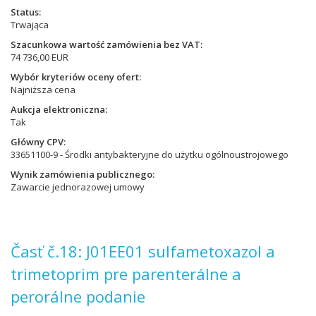
Status
Trwająca
Szacunkowa wartość zamówienia bez VAT
74 736,00 EUR
Wybór kryteriów oceny ofert
Najniższa cena
Aukcja elektroniczna
Tak
Główny CPV
33651100-9 - Środki antybakteryjne do użytku ogólnoustrojowego
Wynik zamówienia publicznego
Zawarcie jednorazowej umowy
Časť č.18: J01EE01 sulfametoxazol a
trimetoprim pre parenterálne a
perorálne podanie