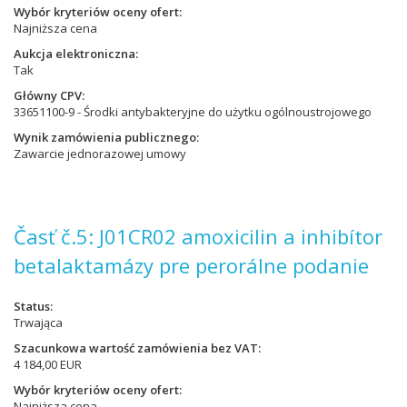
Wybór kryteriów oceny ofert
Najniższa cena
Aukcja elektroniczna
Tak
Główny CPV
33651100-9 - Środki antybakteryjne do użytku ogólnoustrojowego
Wynik zamówienia publicznego
Zawarcie jednorazowej umowy
Časť č.5: J01CR02 amoxicilin a inhibítor
betalaktamázy pre perorálne podanie
Status
Trwająca
Szacunkowa wartość zamówienia bez VAT
4 184,00 EUR
Wybór kryteriów oceny ofert
Najniższa cena