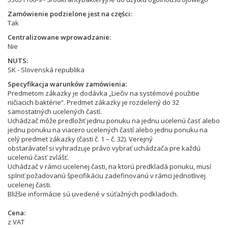
Zamówienie podzielone jest na części
Tak
Centralizowane wprowadzanie
Nie
NUTS
SK - Slovenská republika
Specyfikacja warunków zamówienia
Predmetom zákazky je dodávka „Liečiv na systémové použitie
ničiacich baktérie“. Predmet zákazky je rozdelený do 32
samostatných ucelených častí.
Uchádzač môže predložiť jednu ponuku na jednu ucelenú časť alebo
jednu ponuku na viacero ucelených častí alebo jednu ponuku na
celý predmet zákazky (časti č. 1 – č. 32). Verejný
obstarávateľ si vyhradzuje právo vybrať uchádzača pre každú
ucelenú časť zvlášť.
Uchádzač v rámci ucelenej časti, na ktorú predkladá ponuku, musí
splniť požadovanú špecifikáciu zadefinovanú v rámci jednotlivej
ucelenej časti.
Bližšie informácie sú uvedené v súťažných podkladoch.
Cena
z VAT