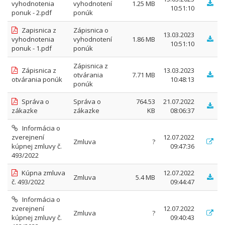
vyhodnotenia
vyhodnotení
1.25 MB
10:51:10
ponuk - 2.pdf
ponúk
Zapisnica z
Zápisnica o
13.03.2023
vyhodnotenia
vyhodnotení
1.86 MB
10:51:10
ponuk - 1.pdf
ponúk
Zápisnica z
Zápisnica z
13.03.2023
otvárania
7.71 MB
otvárania ponúk
10:48:13
ponúk
Správa o
Správa o
764.53
21.07.2022
zákazke
zákazke
KB
08:06:37
Informácia o
zverejnení
12.07.2022
Zmluva
?
kúpnej zmluvy č.
09:47:36
493/2022
Kúpna zmluva
12.07.2022
Zmluva
5.4 MB
č. 493/2022
09:44:47
Informácia o
zverejnení
12.07.2022
Zmluva
?
kúpnej zmluvy č.
09:40:43