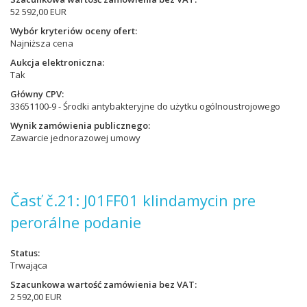
52 592,00 EUR
Wybór kryteriów oceny ofert
Najniższa cena
Aukcja elektroniczna
Tak
Główny CPV
33651100-9 - Środki antybakteryjne do użytku ogólnoustrojowego
Wynik zamówienia publicznego
Zawarcie jednorazowej umowy
Časť č.21: J01FF01 klindamycin pre
perorálne podanie
Status
Trwająca
Szacunkowa wartość zamówienia bez VAT
2 592,00 EUR