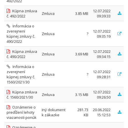
492/2022
Kúpna zmluva
12.07.2022
Zmluva
3.85 MB
č. 492/2022
09:39:33
Informácia o
zverejnení
12.07.2022
Zmluva
?
kúpnej zmluvy č.
09:35:19
490/2022
Kúpna zmluva
12.07.2022
Zmluva
3.69 MB
č. 490/2022
09:34:15
Informácia o
zverejnení
12.07.2022
Zmluva
?
kúpnej zmluvy č.
09:28:31
1560/2021/30
Kúpna zmluva
12.07.2022
Zmluva
3.15 MB
č. 1560/2021/30
09:26:50
Oznámenie o
Iný dokument
281.73
20.06.2022
predĺžení lehoty
k zákazke
KB
15:12:53
viazanosti ponúk
Oznámenie o