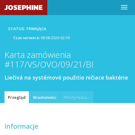
JOSEPHINE
STATUS: TRWAJĄCA
Czas serwera:
08.08.2026 02:59
Karta zamówienia
#117/VS/OVO/09/21/Bl
Liečivá na systémové použitie ničiace baktérie
Przegląd
Wiadomości
Oferty/wnioski
Informacje