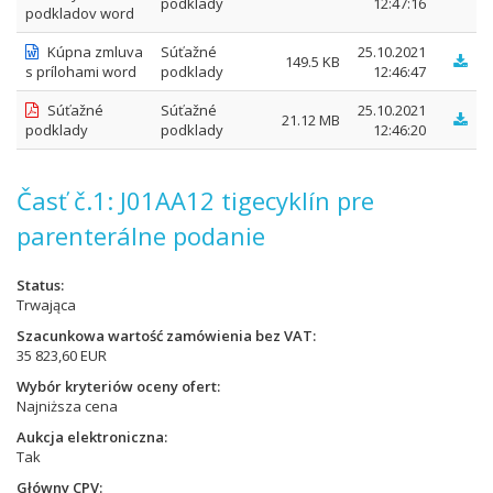
podklady
12:47:16
podkladov word
Kúpna zmluva
Súťažné
25.10.2021
149.5 KB
s prílohami word
podklady
12:46:47
Súťažné
Súťažné
25.10.2021
21.12 MB
podklady
podklady
12:46:20
Časť č.1: J01AA12 tigecyklín pre
parenterálne podanie
Status
Trwająca
Szacunkowa wartość zamówienia bez VAT
35 823,60 EUR
Wybór kryteriów oceny ofert
Najniższa cena
Aukcja elektroniczna
Tak
Główny CPV