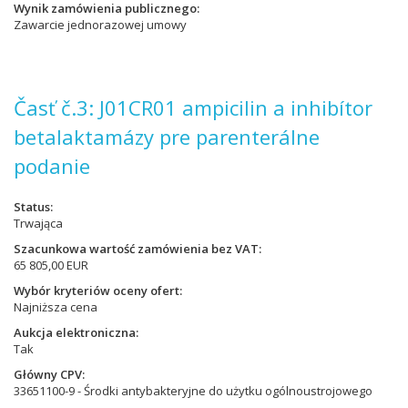
Wynik zamówienia publicznego
Zawarcie jednorazowej umowy
Časť č.3: J01CR01 ampicilin a inhibítor
betalaktamázy pre parenterálne
podanie
Status
Trwająca
Szacunkowa wartość zamówienia bez VAT
65 805,00 EUR
Wybór kryteriów oceny ofert
Najniższa cena
Aukcja elektroniczna
Tak
Główny CPV
33651100-9 - Środki antybakteryjne do użytku ogólnoustrojowego