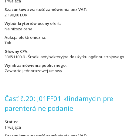
Trwająca
Szacunkowa wartość zamówienia bez VAT
2 190,00 EUR
Wybór kryteriów oceny ofert
Najniższa cena
Aukcja elektroniczna
Tak
Główny CPV
33651100-9 - Środki antybakteryjne do użytku ogólnoustrojowego
Wynik zamówienia publicznego
Zawarcie jednorazowej umowy
Časť č.20: J01FF01 klindamycin pre
parenterálne podanie
Status
Trwająca
Szacunkowa wartość zamówienia bez VAT