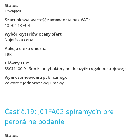
Status
Trwająca
Szacunkowa wartość zamówienia bez VAT
10 704,13 EUR
Wybór kryteriów oceny ofert
Najniższa cena
Aukcja elektroniczna
Tak
Główny CPV
33651100-9 - Środki antybakteryjne do użytku ogólnoustrojowego
Wynik zamówienia publicznego
Zawarcie jednorazowej umowy
Časť č.19: J01FA02 spiramycín pre
perorálne podanie
Status