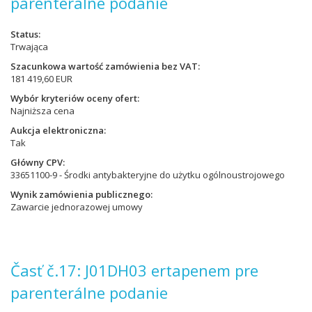
parenterálne podanie
Status
Trwająca
Szacunkowa wartość zamówienia bez VAT
181 419,60 EUR
Wybór kryteriów oceny ofert
Najniższa cena
Aukcja elektroniczna
Tak
Główny CPV
33651100-9 - Środki antybakteryjne do użytku ogólnoustrojowego
Wynik zamówienia publicznego
Zawarcie jednorazowej umowy
Časť č.17: J01DH03 ertapenem pre
parenterálne podanie