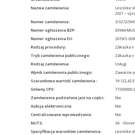
Nazwa zamówienia
Lesnícke sl
2021 – výz
Numer zamówienia
3/3272/DN
Numer ogłoszenia BZP
03944-MU
Numer ogłoszenia EU
2019/S 028
Rodzaj procedury
Zákazka v
Tryb zamówienia publicznego
Zákazka v
Rodzaj zamówienia
Usługi
Wynik zamówienia publicznego
Zawarcie 
Szacunkowa wartość zamówienia
19 122,42 
Główny CPV
77200000-2 
Zamówienie podzielone jest na części
Nie
Aukcja elektroniczna
Nie
Centralizowane wprowadzanie
Nie
NUTS
SK - Slove
Specyfikacja warunków zamówienia
Lesnícke sl