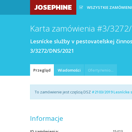
JOSEPHINE
WSZYSTKIE ZAMÓWIEN
Karta zamówienia #3/3272
Lesnícke služby v pestovateľskej činnost
3/3272/DNS/2021
Przegląd
Wiadomości
Oferty/wnioski
To zamówienie jest częścią DSZ
#2103/2019 Lesnícke s
Informacje
ID zamówienia
15413