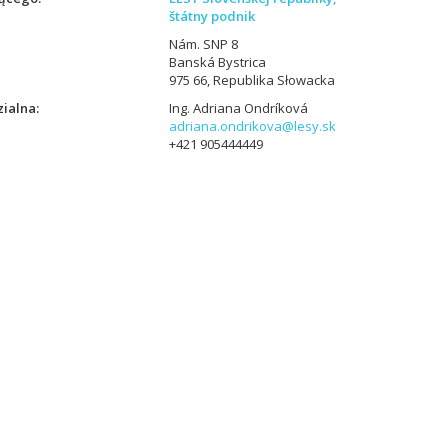
štátny podnik
Nám. SNP 8
Banská Bystrica
975 66, Republika Słowacka
ialna
Ing. Adriana Ondríková
adriana.ondrikova@lesy.sk
+421 905444449