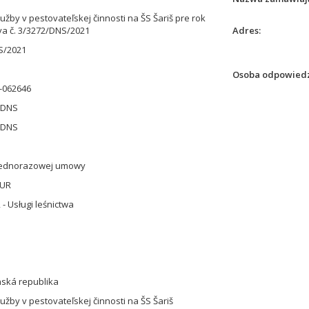
užby v pestovateľskej činnosti na ŠS Šariš pre rok
va č. 3/3272/DNS/2021
Adres
S/2021
S
Osoba odpowiedz
-062646
 DNS
 DNS
jednorazowej umowy
EUR
- Usługi leśnictwa
nská republika
užby v pestovateľskej činnosti na ŠS Šariš