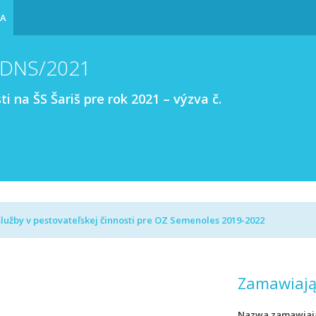
IA
/DNS/2021
i na ŠS Šariš pre rok 2021 – výzva č.
lužby v pestovateľskej činnosti pre OZ Semenoles 2019-2022
Zamawiają
Nazwa zamawiaj