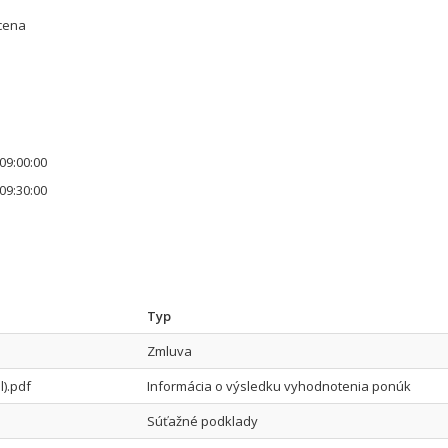
cena
09:00:00
09:30:00
Typ
Zmluva
).pdf
Informácia o výsledku vyhodnotenia ponúk
Súťažné podklady