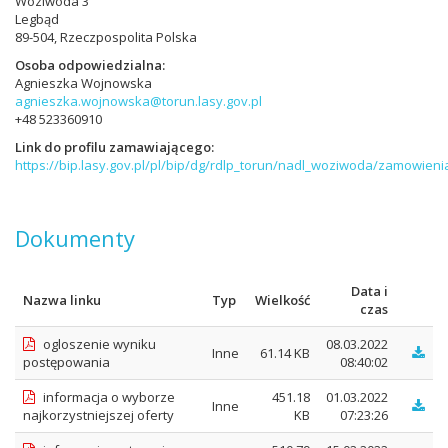
Woziwoda 3
Legbąd
89-504, Rzeczpospolita Polska
Osoba odpowiedzialna
Agnieszka Wojnowska
agnieszka.wojnowska@torun.lasy.gov.pl
+48 523360910
Link do profilu zamawiającego
https://bip.lasy.gov.pl/pl/bip/dg/rdlp_torun/nadl_woziwoda/zamowieni
Dokumenty
Data i
Nazwa linku
Typ
Wielkość
czas
ogloszenie wyniku
08.03.2022
Inne
61.14 KB
postępowania
08:40:02
informacja o wyborze
451.18
01.03.2022
Inne
najkorzystniejszej oferty
KB
07:23:26