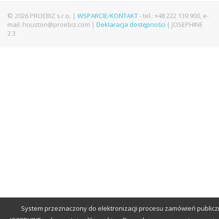
© 2026 PROEBIZ s.r.o. |
WSPARCIE
/
KONTAKT
- tel.: +48 222 139 900, e-
mail: houston@proebiz.com |
Deklaracja dostępności
| JOSEPHINE
2.3
System przeznaczony do elektronizacji procesu zamówień public