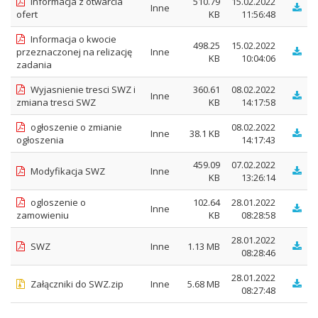
informacja z otwarcia
510.79
15.02.2022
Inne
ofert
KB
11:56:48
Informacja o kwocie
498.25
15.02.2022
przeznaczonej na relizację
Inne
KB
10:04:06
zadania
Wyjasnienie tresci SWZ i
360.61
08.02.2022
Inne
zmiana tresci SWZ
KB
14:17:58
ogłoszenie o zmianie
08.02.2022
Inne
38.1 KB
ogłoszenia
14:17:43
459.09
07.02.2022
Modyfikacja SWZ
Inne
KB
13:26:14
ogloszenie o
102.64
28.01.2022
Inne
zamowieniu
KB
08:28:58
28.01.2022
SWZ
Inne
1.13 MB
08:28:46
28.01.2022
Załączniki do SWZ.zip
Inne
5.68 MB
08:27:48