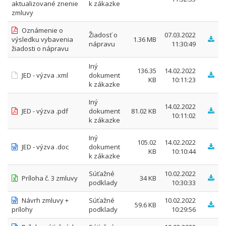
aktualizované znenie
k zákazke
zmluvy
Oznámenie o
Žiadosť o
07.03.2022
výsledku vybavenia
1.36 MB
nápravu
11:30:49
žiadosti o nápravu
Iný
136.35
14.02.2022
JED - výzva .xml
dokument
KB
10:11:23
k zákazke
Iný
14.02.2022
JED - výzva .pdf
dokument
81.02 KB
10:11:02
k zákazke
Iný
105.02
14.02.2022
JED - výzva .doc
dokument
KB
10:10:44
k zákazke
Súťažné
10.02.2022
Príloha č. 3 zmluvy
34 KB
podklady
10:30:33
Návrh zmluvy +
Súťažné
10.02.2022
59.6 KB
prílohy
podklady
10:29:56