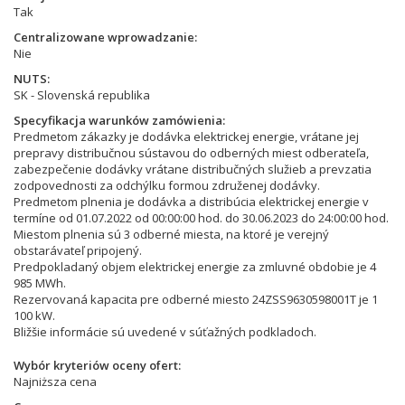
Tak
Centralizowane wprowadzanie
Nie
NUTS
SK - Slovenská republika
Specyfikacja warunków zamówienia
Predmetom zákazky je dodávka elektrickej energie, vrátane jej
prepravy distribučnou sústavou do odberných miest odberateľa,
zabezpečenie dodávky vrátane distribučných služieb a prevzatia
zodpovednosti za odchýlku formou združenej dodávky.
Predmetom plnenia je dodávka a distribúcia elektrickej energie v
termíne od 01.07.2022 od 00:00:00 hod. do 30.06.2023 do 24:00:00 hod.
Miestom plnenia sú 3 odberné miesta, na ktoré je verejný
obstarávateľ pripojený.
Predpokladaný objem elektrickej energie za zmluvné obdobie je 4
985 MWh.
Rezervovaná kapacita pre odberné miesto 24ZSS9630598001T je 1
100 kW.
Bližšie informácie sú uvedené v súťažných podkladoch.
Wybór kryteriów oceny ofert
Najniższa cena