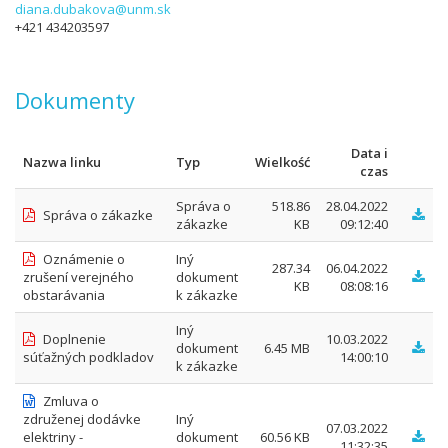
diana.dubakova@unm.sk
+421 434203597
Dokumenty
Data i
Nazwa linku
Typ
Wielkość
czas
Správa o
518.86
28.04.2022
Správa o zákazke
zákazke
KB
09:12:40
Oznámenie o
Iný
287.34
06.04.2022
zrušení verejného
dokument
KB
08:08:16
obstarávania
k zákazke
Iný
Doplnenie
10.03.2022
dokument
6.45 MB
súťažných podkladov
14:00:10
k zákazke
Zmluva o
združenej dodávke
Iný
07.03.2022
elektriny -
dokument
60.56 KB
11:32:35