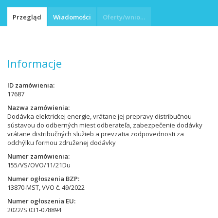
Przegląd
Wiadomości
Oferty/wnioski
Informacje
ID zamówienia
17687
Nazwa zamówienia
Dodávka elektrickej energie, vrátane jej prepravy distribučnou
sústavou do odberných miest odberateľa, zabezpečenie dodávky
vrátane distribučných služieb a prevzatia zodpovednosti za
odchýlku formou združenej dodávky
Numer zamówienia
155/VS/OVO/11/21Du
Numer ogłoszenia BZP
13870-MST, VVO č. 49/2022
Numer ogłoszenia EU
2022/S 031-078894