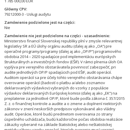
1 785 000,00 EUR
Główny CPV
79212000-3 - Usługi audytu
Zamówienie podzielone jest na części
Nie
Zamówienie nie jest podzielone na części - uzasadnienie
Ministerstvo financií Slovenskej republiky plní v zmysle relevantnej
legislatívy SR a EÚ úlohy orgánu auditu (ďalej aj ako „OA“) pre
operačné programy/programy (ďalej aj ako „OP/P“) programového
obdobia 2014 – 2020 spadajúce pod implementáciu európskych
štrukturálnych a investičných fondov (EŠIF). V rámci plnenia úloh OA
vyplýva pre verejného obstarávateľa povinnosť zabezpečiť, pri
audite jednotlivých OP/P spadajúcich pod EŠIF, audit operácií.
Auditom operácií sa pre účely tohto verejného obstarávania chápe
overovanie operácií (žiadostí o platbu a/alebo zoznamov
deklarovaných výdavkov) vybraných do vzorky z populácie
výdavkov deklarovaných Európskej komisii (ďalej aj ako „EK“) na
preplatenie za jednotlivé OP/P, ktoré bude podľa zákona č. 357/2015
Z. z. o finančnej kontrole a audite a o zmene a doplnení niektorých
zákonov v znení neskorších predpisov vykonávané ako vládny
audit. Operácie, ktoré budú predmetom overovania zo strany
úspešného uchádzača, budú každoročne počas obdobia realizácie
zákazky vyberané na základe štatistickej alebo neštatistickej
metódy výberu vzorky operácií, ktorých overenie musí verejný