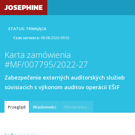
JOSEPHINE
STATUS: TRWAJĄCA
Czas serwera:
08.08.2026 09:55
Karta zamówienia
#MF/007795/2022-27
Zabezpečenie externých audítorských služieb
súvisiacich s výkonom auditov operácií EŠIF
Przegląd
Wiadomości
Oferty/wnioski