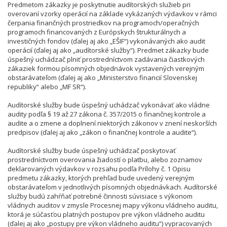
Predmetom zákazky je poskytnutie audítorských služieb pri
overovaní vzorky operácií na základe vykázaných výdavkov v rámci
čerpania finančných prostriedkov na programoch/operačných
programoch financovaných z Európskych štrukturálnych a
investičných fondov (ďalej aj ako „EŠIF“) vykonávaných ako audit
operácií (ďalej aj ako „audítorské služby“). Predmet zákazky bude
úspešný uchádzač plniť prostredníctvom zadávania čiastkových
zákaziek formou písomných objednávok vystavených verejným
obstarávateľom (ďalej aj ako „Ministerstvo financií Slovenskej
republiky“ alebo „MF SR“).
Audítorské služby bude úspešný uchádzač vykonávať ako vládne
audity podľa § 19 až 27 zákona č. 357/2015 o finančnej kontrole a
audite a o zmene a doplnení niektorých zákonov v znení neskorších
predpisov (ďalej aj ako „zákon o finančnej kontrole a audite“).
Audítorské služby bude úspešný uchádzač poskytovať
prostredníctvom overovania žiadostí o platbu, alebo zoznamov
deklarovaných výdavkov v rozsahu podľa Prílohy č. 1 Opisu
predmetu zákazky, ktorých prehľad bude uvedený verejným
obstarávateľom v jednotlivých písomných objednávkach. Audítorské
služby budú zahŕňať potrebné činnosti súvisiace s výkonom
vládnych auditov v zmysle Procesnej mapy výkonu vládneho auditu,
ktorá je súčasťou platných postupov pre výkon vládneho auditu
(ďalej aj ako „postupy pre výkon vládneho auditu“) vypracovaných