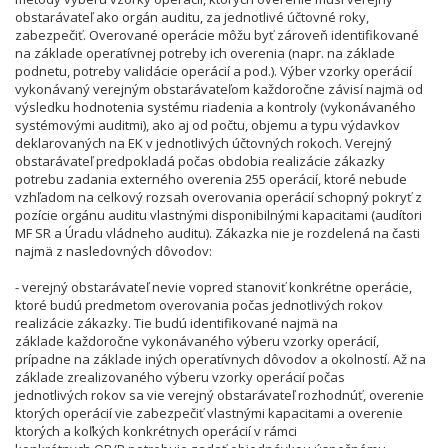
obstarávateľ ako orgán auditu, za jednotlivé účtovné roky,
zabezpečiť. Overované operácie môžu byť zároveň identifikované
na základe operatívnej potreby ich overenia (napr. na základe
podnetu, potreby validácie operácií a pod.). Výber vzorky operácií
vykonávaný verejným obstarávateľom každoročne závisí najmä od
výsledku hodnotenia systému riadenia a kontroly (vykonávaného
systémovými auditmi), ako aj od počtu, objemu a typu výdavkov
deklarovaných na EK v jednotlivých účtovných rokoch. Verejný
obstarávateľ predpokladá počas obdobia realizácie zákazky
potrebu zadania externého overenia 255 operácií, ktoré nebude
vzhľadom na celkový rozsah overovania operácií schopný pokryť z
pozície orgánu auditu vlastnými disponibilnými kapacitami (audítori
MF SR a Úradu vládneho auditu). Zákazka nie je rozdelená na časti
najmä z nasledovných dôvodov:
- verejný obstarávateľ nevie vopred stanoviť konkrétne operácie,
ktoré budú predmetom overovania počas jednotlivých rokov
realizácie zákazky. Tie budú identifikované najmä na
základe každoročne vykonávaného výberu vzorky operácií,
prípadne na základe iných operatívnych dôvodov a okolností. Až na
základe zrealizovaného výberu vzorky operácií počas
jednotlivých rokov sa vie verejný obstarávateľ rozhodnúť, overenie
ktorých operácií vie zabezpečiť vlastnými kapacitami a overenie
ktorých a koľkých konkrétnych operácií v rámci