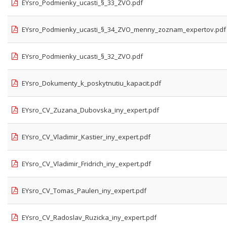
EYsro_Podmienky_ucasti_§_33_ZVO.pdf
EYsro_Podmienky_ucasti_§_34_ZVO_menny_zoznam_expertov.pdf
EYsro_Podmienky_ucasti_§_32_ZVO.pdf
EYsro_Dokumenty_k_poskytnutiu_kapacit.pdf
EYsro_CV_Zuzana_Dubovska_iny_expert.pdf
EYsro_CV_Vladimir_Kastier_iny_expert.pdf
EYsro_CV_Vladimir_Fridrich_iny_expert.pdf
EYsro_CV_Tomas_Paulen_iny_expert.pdf
EYsro_CV_Radoslav_Ruzicka_iny_expert.pdf