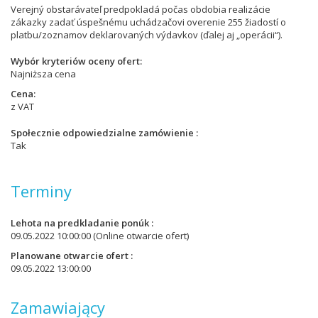
Verejný obstarávateľ predpokladá počas obdobia realizácie
zákazky zadať úspešnému uchádzačovi overenie 255 žiadostí o
platbu/zoznamov deklarovaných výdavkov (ďalej aj „operácii“).
Wybór kryteriów oceny ofert
Najniższa cena
Cena
z VAT
Społecznie odpowiedzialne zamówienie
Tak
Terminy
Lehota na predkladanie ponúk
09.05.2022 10:00:00
(Online otwarcie ofert)
Planowane otwarcie ofert
09.05.2022 13:00:00
Zamawiający