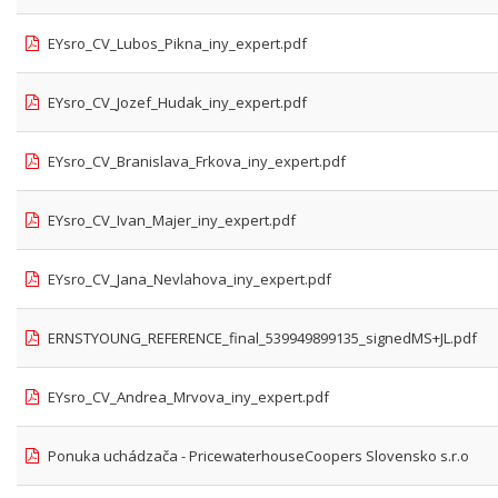
EYsro_CV_Lubos_Pikna_iny_expert.pdf
EYsro_CV_Jozef_Hudak_iny_expert.pdf
EYsro_CV_Branislava_Frkova_iny_expert.pdf
EYsro_CV_Ivan_Majer_iny_expert.pdf
EYsro_CV_Jana_Nevlahova_iny_expert.pdf
ERNSTYOUNG_REFERENCE_final_539949899135_signedMS+JL.pdf
EYsro_CV_Andrea_Mrvova_iny_expert.pdf
Ponuka uchádzača - PricewaterhouseCoopers Slovensko s.r.o