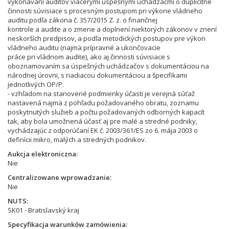
vykonávaní auditov viacerými úspešnými uchádzačmi o duplicitné
činnosti súvisiace s procesným postupom pri výkone vládneho
auditu podľa zákona č. 357/2015 Z. z. o finančnej
kontrole a audite a o zmene a doplnení niektorých zákonov v znení
neskorších predpisov, a podľa metodických postupov pre výkon
vládneho auditu (najmä prípravné a ukončovacie
práce pri vládnom audite), ako aj činnosti súvisiace s
oboznamovaním sa úspešných uchádzačov s dokumentáciou na
národnej úrovni, s riadiacou dokumentáciou a špecifikami
jednotlivých OP/P.
- vzhľadom na stanovené podmienky účasti je verejná súťaž
nastavená najmä z pohľadu požadovaného obratu, zoznamu
poskytnutých služieb a počtu požadovaných odborných kapacít
tak, aby bola umožnená účasť aj pre malé a stredné podniky,
vychádzajúc z odporúčaní EK č. 2003/361/ES zo 6. mája 2003 o
definícii mikro, malých a stredných podnikov.
Aukcja elektroniczna
Nie
Centralizowane wprowadzanie
Nie
NUTS
SK01 - Bratislavský kraj
Specyfikacja warunków zamówienia