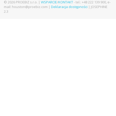
© 2026 PROEBIZ s.r.o. |
WSPARCIE
/
KONTAKT
- tel.: +48 222 139 900, e-
mail: houston@proebiz.com |
Deklaracja dostępności
| JOSEPHINE
2.3