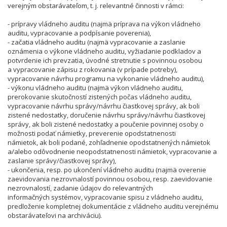
verejným obstarávateľom, t. j. relevantné činnosti v rámci:
- prípravy vládneho auditu (najmä príprava na výkon vládneho
auditu, vypracovanie a podpísanie poverenia),
- začatia vládneho auditu (najmä vypracovanie a zaslanie
oznámenia o výkone vládneho auditu, vyžiadanie podkladov a
potvrdenie ich prevzatia, úvodné stretnutie s povinnou osobou
a vypracovanie zápisu z rokovania (v prípade potreby),
vypracovanie návrhu programu na vykonanie vládneho auditu),
- výkonu vládneho auditu (najmä výkon vládneho auditu,
prerokovanie skutočností zistených počas vládneho auditu,
vypracovanie návrhu správy/návrhu čiastkovej správy, ak boli
zistené nedostatky, doručenie návrhu správy/návrhu čiastkovej
správy, ak boli zistené nedostatky a poučenie povinnej osoby o
možnosti podať námietky, preverenie opodstatnenosti
námietok, ak boli podané, zohľadnenie opodstatnených námietok
a/alebo odôvodnenie neopodstatnenosti námietok, vypracovanie a
zaslanie správy/čiastkovej správy),
- ukončenia, resp. po ukončení vládneho auditu (najmä overenie
zaevidovania nezrovnalostí povinnou osobou, resp. zaevidovanie
nezrovnalostí, zadanie údajov do relevantných
informačných systémov, vypracovanie spisu z vládneho auditu,
predloženie kompletnej dokumentácie z vládneho auditu verejnému
obstarávateľovi na archiváciu).