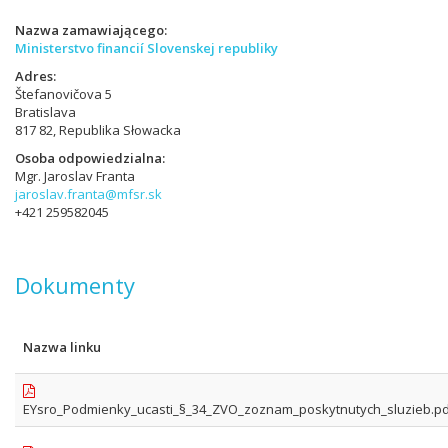
Nazwa zamawiającego
Ministerstvo financií Slovenskej republiky
Adres
Štefanovičova 5
Bratislava
817 82, Republika Słowacka
Osoba odpowiedzialna
Mgr. Jaroslav Franta
jaroslav.franta@mfsr.sk
+421 259582045
Dokumenty
Nazwa linku
EYsro_Podmienky_ucasti_§_34_ZVO_zoznam_poskytnutych_sluzieb.p