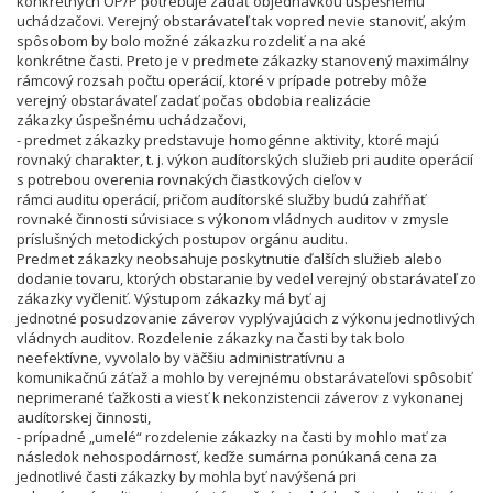
konkrétnych OP/P potrebuje zadať objednávkou úspešnému
uchádzačovi. Verejný obstarávateľ tak vopred nevie stanoviť, akým
spôsobom by bolo možné zákazku rozdeliť a na aké
konkrétne časti. Preto je v predmete zákazky stanovený maximálny
rámcový rozsah počtu operácií, ktoré v prípade potreby môže
verejný obstarávateľ zadať počas obdobia realizácie
zákazky úspešnému uchádzačovi,
- predmet zákazky predstavuje homogénne aktivity, ktoré majú
rovnaký charakter, t. j. výkon audítorských služieb pri audite operácií
s potrebou overenia rovnakých čiastkových cieľov v
rámci auditu operácií, pričom audítorské služby budú zahŕňať
rovnaké činnosti súvisiace s výkonom vládnych auditov v zmysle
príslušných metodických postupov orgánu auditu.
Predmet zákazky neobsahuje poskytnutie ďalších služieb alebo
dodanie tovaru, ktorých obstaranie by vedel verejný obstarávateľ zo
zákazky vyčleniť. Výstupom zákazky má byť aj
jednotné posudzovanie záverov vyplývajúcich z výkonu jednotlivých
vládnych auditov. Rozdelenie zákazky na časti by tak bolo
neefektívne, vyvolalo by väčšiu administratívnu a
komunikačnú záťaž a mohlo by verejnému obstarávateľovi spôsobiť
neprimerané ťažkosti a viesť k nekonzistencii záverov z vykonanej
audítorskej činnosti,
- prípadné „umelé“ rozdelenie zákazky na časti by mohlo mať za
následok nehospodárnosť, keďže sumárna ponúkaná cena za
jednotlivé časti zákazky by mohla byť navýšená pri