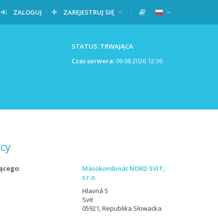
ZALOGUJ
ZAREJESTRUJ SIĘ
STATUS: TRWAJĄCA
Czas serwera:
09.08.2026 12:36
cy
ącego
Mäsokombinát NORD SVIT,
s.r.o.
Hlavná 5
Svit
05921, Republika Słowacka