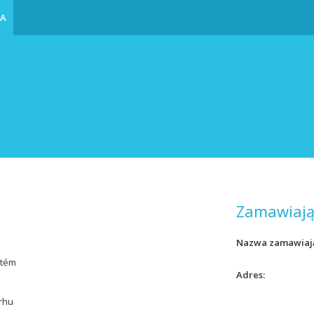
IA
Zamawiają
Nazwa zamawiaj
stém
Adres
rhu