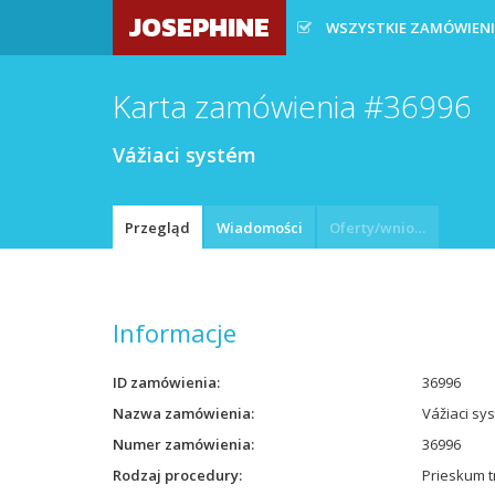
JOSEPHINE
WSZYSTKIE ZAMÓWIEN
Karta zamówienia #36996
Vážiaci systém
Przegląd
Wiadomości
Oferty/wnioski
Informacje
ID zamówienia
36996
Nazwa zamówienia
Vážiaci sy
Numer zamówienia
36996
Rodzaj procedury
Prieskum t