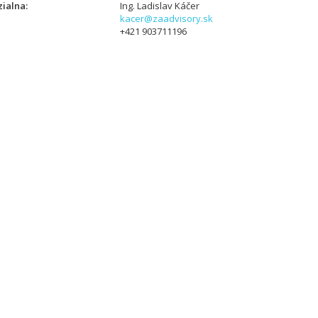
ialna
Ing. Ladislav Káčer
kacer@zaadvisory.sk
+421 903711196