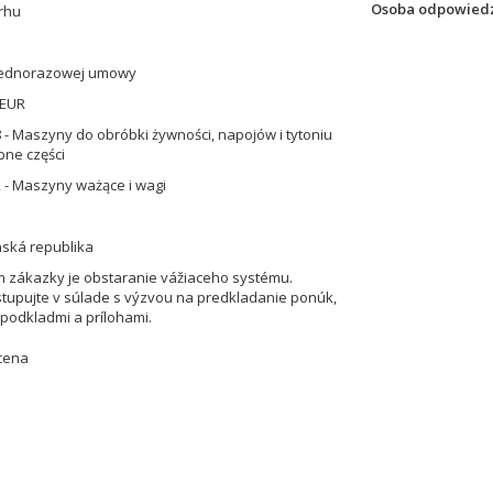
Osoba odpowiedz
rhu
jednorazowej umowy
 EUR
 - Maszyny do obróbki żywności, napojów i tytoniu
ne części
 - Maszyny ważące i wagi
nská republika
 zákazky je obstaranie vážiaceho systému.
tupujte v súlade s výzvou na predkladanie ponúk,
podkladmi a prílohami.
cena