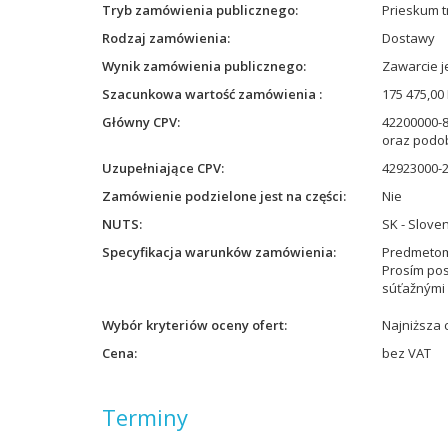
Tryb zamówienia publicznego
Prieskum t
Rodzaj zamówienia
Dostawy
Wynik zamówienia publicznego
Zawarcie 
Szacunkowa wartość zamówienia
175 475,00
Główny CPV
42200000-8
oraz podob
Uzupełniające CPV
42923000-2
Zamówienie podzielone jest na części
Nie
NUTS
SK - Slove
Specyfikacja warunków zamówienia
Predmetom
Prosím pos
súťažnými 
Wybór kryteriów oceny ofert
Najniższa 
Cena
bez VAT
Terminy