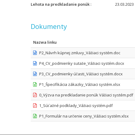
Lehota na predkladanie ponúk
23.03.2023 
Dokumenty
Nazwa linku
P2_Návrh kúpnej zmluvy_Vážiaci systém.doc
P4_CV_podmienky sutaže_Vážiaci systém.docx
P3_CV_podmienky účasti_Vážiaci systém.docx
P1_Špecifikácia zákazky_Vážiaci systém.xlsx
0_Výzva na predkladanie ponúk Vážiaci systém.pdf
1_Súťažné podklady_Vážiaci systém.pdf
P1_Formulár na určenie ceny_Vážiaci systém.xlsx