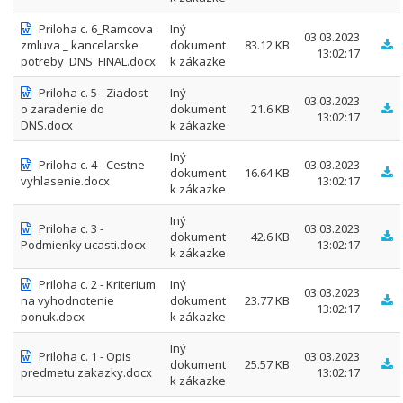
Priloha c. 6_Ramcova
Iný
03.03.2023
zmluva _ kancelarske
dokument
83.12 KB
13:02:17
potreby_DNS_FINAL.docx
k zákazke
Priloha c. 5 - Ziadost
Iný
03.03.2023
o zaradenie do
dokument
21.6 KB
13:02:17
DNS.docx
k zákazke
Iný
Priloha c. 4 - Cestne
03.03.2023
dokument
16.64 KB
vyhlasenie.docx
13:02:17
k zákazke
Iný
Priloha c. 3 -
03.03.2023
dokument
42.6 KB
Podmienky ucasti.docx
13:02:17
k zákazke
Priloha c. 2 - Kriterium
Iný
03.03.2023
na vyhodnotenie
dokument
23.77 KB
13:02:17
ponuk.docx
k zákazke
Iný
Priloha c. 1 - Opis
03.03.2023
dokument
25.57 KB
predmetu zakazky.docx
13:02:17
k zákazke