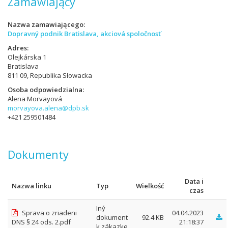
Zamawiający
Nazwa zamawiającego
Dopravný podnik Bratislava, akciová spoločnosť
Adres
Olejkárska 1
Bratislava
811 09, Republika Słowacka
Osoba odpowiedzialna
Alena Morvayová
morvayova.alena@dpb.sk
+421 259501484
Dokumenty
Data i
Nazwa linku
Typ
Wielkość
czas
Iný
Sprava o zriadeni
04.04.2023
dokument
92.4 KB
DNS § 24 ods. 2.pdf
21:18:37
k zákazke