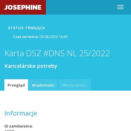
JOSEPHINE
STATUS: TRWAJĄCA
Czas serwera:
09.08.2026 16:40
Karta DSZ #DNS NL 25/2022
Kancelárske potreby
Przegląd
Wiadomości
Oferty/wnioski
Informacje
ID zamówienia