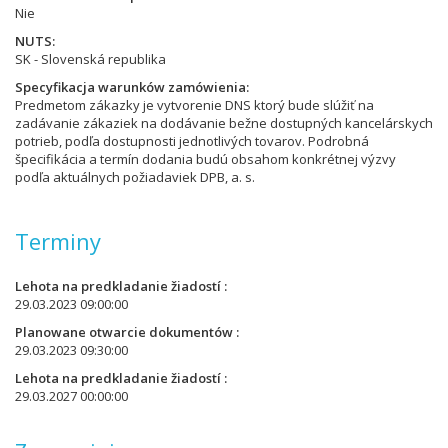
Nie
NUTS
SK - Slovenská republika
Specyfikacja warunków zamówienia
Predmetom zákazky je vytvorenie DNS ktorý bude slúžiť na
zadávanie zákaziek na dodávanie bežne dostupných kancelárskych
potrieb, podľa dostupnosti jednotlivých tovarov. Podrobná
špecifikácia a termín dodania budú obsahom konkrétnej výzvy
podľa aktuálnych požiadaviek DPB, a. s.
Terminy
Lehota na predkladanie žiadostí
29.03.2023 09:00:00
Planowane otwarcie dokumentów
29.03.2023 09:30:00
Lehota na predkladanie žiadostí
29.03.2027 00:00:00