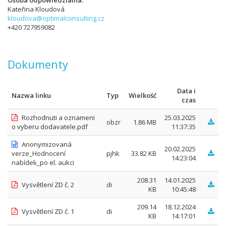
Osoba odpowiedzialna
Kateřina Kloudová
kloudova@optimalconsulting.cz
+420 727959082
Dokumenty
Data i
Nazwa linku
Typ
Wielkość
czas
Rozhodnuti a oznameni
25.03.2025
obzr
1.86 MB
o vyberu dodavatele.pdf
11:37:35
Anonymizovaná
20.02.2025
verze_Hodnocení
pjhk
33.82 KB
14:23:04
nabídek_po el. aukci
208.31
14.01.2025
Vysvětlení ZD č. 2
di
KB
10:45:48
209.14
18.12.2024
Vysvětlení ZD č. 1
di
KB
14:17:01