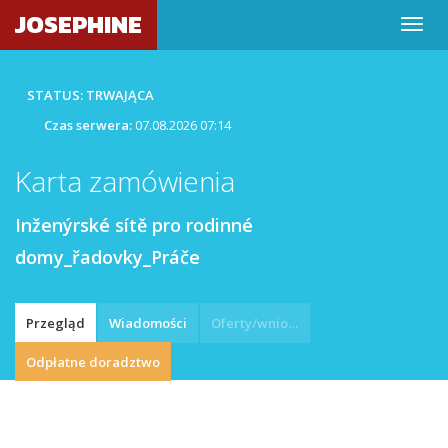
JOSEPHINE
STATUS: TRWAJĄCA
Czas serwera:
07.08.2026 07:14
Karta zamówienia
Inženýrské sítě pro rodinné
domy_řadovky_Práče
Przegląd
Wiadomości
Oferty/wnioski
Odpłatne doradztwo