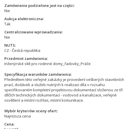
Zamówienie podzielone jest na części
Nie
Aukcja elektroniczna
Tak
Centralizowane wprowadzanie
Nie
NUTS
CZ - Česká republika
Przedmiot zamówienia
Inženýrské sítě pro rodinné domy_řadovky_Práče
Specyfikacja warunków zamówienia
Předmětem této veřejné zakázky je provedení veškerých stavebních
prací, dodávek a služeb nutných k realizaci díla v rozsahu
specifikovaném kompletní projektovou dokumentací složenou ze tří
dílčích technických dokumentací - vodovod a kanalizace, veřejné
osvětlení a místní rozhlas, místní komunikace.
Wybór kryteriów oceny ofert
Najniższa cena
Cena