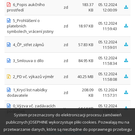
6_Popis aukčního
183.37
05.12.2024
zd
prostředí
KB
12:00:09
5_Prohlášení o
05.12.2024
platebních
zd
18.97 KB
11:59:43
symbolech_vrácení jistiny
05.12.2024
4_ČP_střet zájmů
zd
57.83 KB
11:59:01
05.12.2024
3_Smlouva o dílo
zd
84.95 KB
11:58:34
05.12.2024
2_PD vč. výkazů výměr
zd
40.25 MB
11:58:08
1_Krycí list nabídky
208.09
05.12.2024
zd
dodavatele
KB
11:57:31
0_Výzva vč. zadávacích
05.12.2024
v
64.64 KB
podmínek
11:56:59
System przeznaczony do elektronizacji procesu zamówień
publicznych JOSEPHINE wykorzystuje pliki cookies. Pozwalają mu na
przetwarzanie danych, które są niezbędne do poprawnego przebiegu
© 2026 PROEBIZ s.r.o. |
WSPARCIE
/
KONTAKT
- tel.: +48 222 139 900, e-