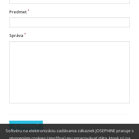
Predmet
Správa
ODOSLAŤ
Softvéru na elektronizáciu zadávania zákaziek JOSEPHINE pracuje s
otvorenými cookies.Umožňujú mu spracovávať dáta, ktoré sú na