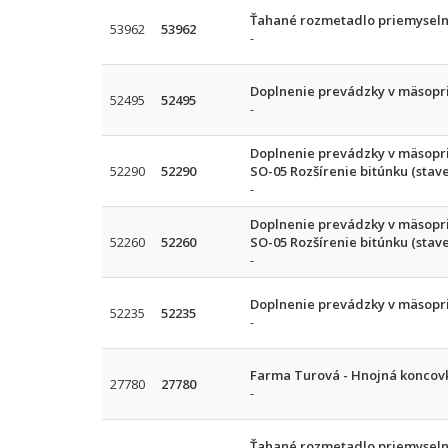
Ťahané rozmetadlo priemyseln
53962
53962
-
Doplnenie prevádzky v mäsopri
52495
52495
-
Doplnenie prevádzky v mäsopri
52290
52290
SO-05 Rozšírenie bitúnku (stav
-
Doplnenie prevádzky v mäsopri
52260
52260
SO-05 Rozšírenie bitúnku (stav
-
Doplnenie prevádzky v mäsopri
52235
52235
-
Farma Turová - Hnojná koncovk
27780
27780
-
Ťahané rozmetadlo priemyseln