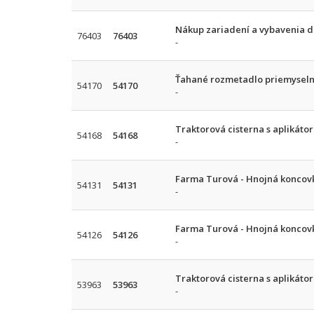
Nákup zariadení a vybavenia 
76403
76403
-
Ťahané rozmetadlo priemyseln
54170
54170
-
Traktorová cisterna s aplikáto
54168
54168
-
Farma Turová - Hnojná koncovk
54131
54131
-
Farma Turová - Hnojná koncovk
54126
54126
-
Traktorová cisterna s aplikáto
53963
53963
-