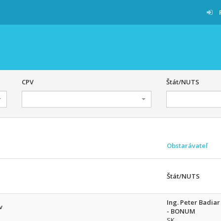
CPV
Štát/NUTS
Obstarávateľ
Štát/NUTS
Ing. Peter Badiar
v
- BONUM
SK