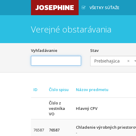
JOSEPHINE
VŠETKY SÚŤAŽE
Verejné obstarávania
Vyhľadávanie
Stav
Prebiehajúca
×
ID
Číslo spisu
Názov predmetu
Číslo z
vestníka
Hlavný CPV
VO
Chladenie výrobných priestoro
76587
76587
-