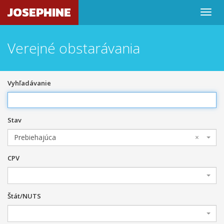
JOSEPHINE
Verejné obstarávania
Vyhľadávanie
Stav
Prebiehajúca
×
CPV
Štát/NUTS