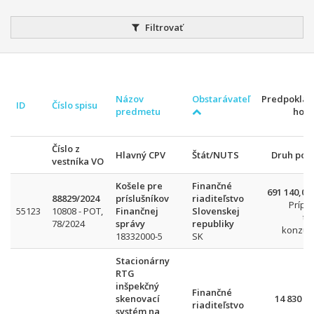
Filtrovať
Názov
Obstarávateľ
Predpokla
ID
Číslo spisu
predmetu
hod
Číslo z
Hlavný CPV
Štát/NUTS
Druh pos
vestníka VO
Košele pre
Finančné
691 140,00
88829/2024
príslušníkov
riaditeľstvo
Prípr
55123
10808 - POT,
Finančnej
Slovenskej
tr
78/2024
správy
republiky
konzult
18332000-5
SK
Stacionárny
RTG
inšpekčný
Finančné
skenovací
14 830 92
riaditeľstvo
systém na