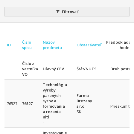
Filtrovať
Číslo
Názov
Predpokladan
ID
Obstarávateľ
spisu
predmetu
hodnot
Číslo z
vestníka
Hlavný CPV
Štát/NUTS
Druh postup
VO
Technológia
výroby
parených
Farma
syrov a
Brezany
76527
76527
formovania
s.r.o.
Prieskum trh
a rezania
SK
nití
-
Investovanie