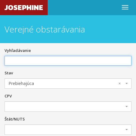
JOSEPHINE
Verejné obstarávania
Vyhľadávanie
Stav
Prebiehajúca
×
CPV
Štát/NUTS