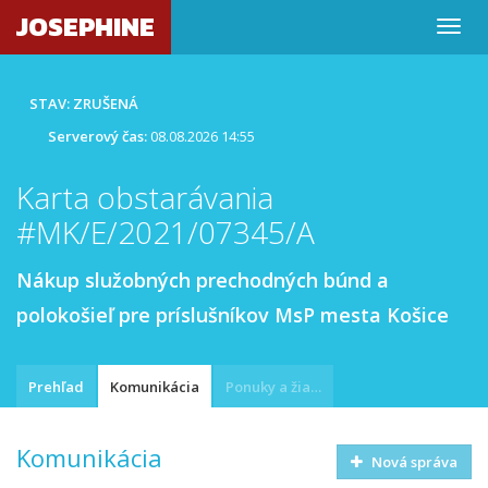
JOSEPHINE
STAV: ZRUŠENÁ
Serverový čas:
08.08.2026 14:55
Karta obstarávania
#MK/E/2021/07345/A
Nákup služobných prechodných búnd a
polokošieľ pre príslušníkov MsP mesta Košice
Prehľad
Komunikácia
Ponuky a žiadosti
Komunikácia
Nová správa