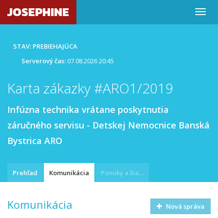
JOSEPHINE
STAV: PREBIEHAJÚCA
Serverový čas:
07.08.2026 20:45
Karta zákazky #ARO1/2019
Infúzna technika vrátane poskytnutia
záručného servisu - Detskej Nemocnice Banská
Bystrica ARO
Prehľad
Komunikácia
Ponuky a žiadosti
Komunikácia
Nová správa