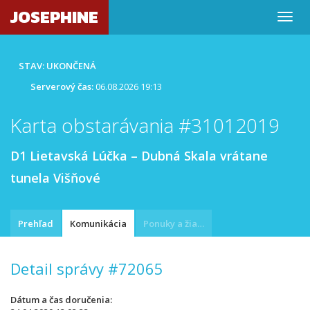
JOSEPHINE
STAV: UKONČENÁ
Serverový čas:
06.08.2026 19:13
Karta obstarávania #31012019
D1 Lietavská Lúčka – Dubná Skala vrátane
tunela Višňové
Prehľad
Komunikácia
Ponuky a žiadosti
Detail správy #72065
Dátum a čas doručenia