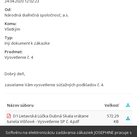
24.04.2020 12:02:23
Od
Národná diaľničná spoločnosť, a.s.
Komu
Všetkým
Typ
Iný dokument k zákazke
Predmet
Vysvetlenie č. 4
Dobrý deň,
zasielame Vám vysvetlenie súťažných podkladov č. 4.
Názov súboru
Veľkosť
D1 Lietavská Lúčka Dubná Skala vrátane
572.29
tunela Višňové - Vysvetlenie SP č. 4.pdf
KB
Softvéru na elektronizáciu zadávania zákaziek JOSEPHINE pracuje s