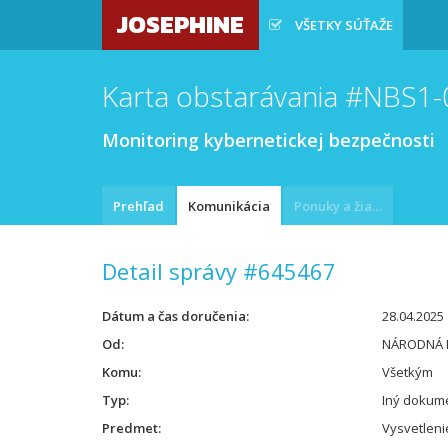
JOSEPHINE
VŠETKY SÚŤAŽE
Karta obstarávania #NBS1
Monitoring kybernetickej bezpečnosti
Prehľad
Komunikácia
Ponuky a žiadosti
Detail správy #645467
Dátum a čas doručenia
28.04.2025 
Od
NÁRODNÁ 
Komu
Všetkým
Typ
Iný dokum
Predmet
Vysvetlenie