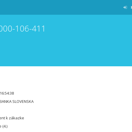
-000-106-411
16:54:38
BANKA SLOVENSKA
ent k zákazke
 (4.)