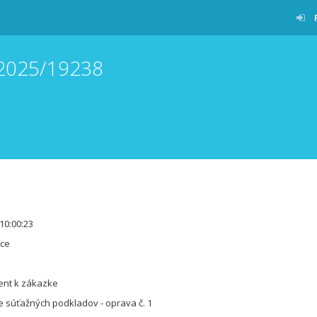
/2025/19238
10:00:23
ice
ent k zákazke
e súťažných podkladov - oprava č. 1