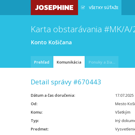
JOSEPHINE
VŠETKY SÚŤAŽE
Karta obstarávania #MK/A
Konto Košičana
Prehľad
Komunikácia
Ponuky a žiadosti
Detail správy #670443
Dátum a čas doručenia
17.07.2025 
Od
Mesto Koš
Komu
Všetkým
Typ
Iný dokum
Predmet
Vysvetleni