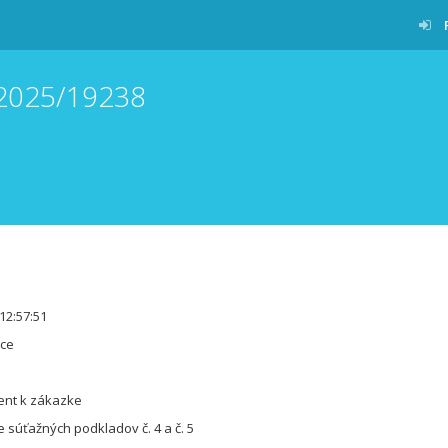
/2025/19238
12:57:51
ice
ent k zákazke
e súťažných podkladov č. 4 a č. 5