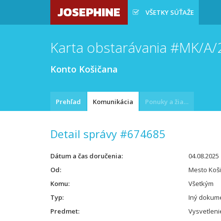
JOSEPHINE
VŠETKY SÚŤAŽE
Karta obstarávania #MK/A
Konto Košičana
Prehľad
Komunikácia
Ponuky a žiadosti
Detail správy #674685
Dátum a čas doručenia
04.08.2025 
Od
Mesto Koš
Komu
Všetkým
Typ
Iný dokum
Predmet
Vysvetleni