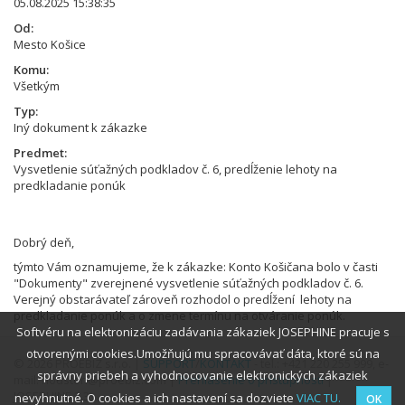
05.08.2025 15:38:35
Od
Mesto Košice
Komu
Všetkým
Typ
Iný dokument k zákazke
Predmet
Vysvetlenie súťažných podkladov č. 6, predĺženie lehoty na
predkladanie ponúk
Dobrý deň,
týmto Vám oznamujeme, že k zákazke: Konto Košičana bolo v časti
"Dokumenty" zverejnené vysvetlenie súťažných podkladov č. 6.
Verejný obstarávateľ zároveň rozhodol o predĺžení lehoty na
predkladanie ponúk a o zmene termínu na otváranie ponúk.
Softvéru na elektronizáciu zadávania zákaziek JOSEPHINE pracuje s
otvorenými cookies.Umožňujú mu spracovávať dáta, ktoré sú na
© 2026 PROEBIZ s.r.o. |
SUPPORT
/
KONTAKT
- tel.: +421 220 255 999, e-
správny priebeh a vyhodnocovanie elektronických zákaziek
mail: houston@proebiz.com |
Prehlásenie o prístupnosti
|
JOSEPHINE 2.3
nevyhnutné. O cookies a ich nastavení sa dozviete
VIAC TU.
OK