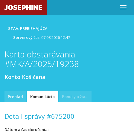
JOSEPHINE
STAV: PREBIEHAJÚCA
Serverový čas:
07.08.2026 12:47
Karta obstarávania
#MK/A/2025/19238
Konto Košičana
Prehľad
Komunikácia
Ponuky a žiadosti
Detail správy #675200
Dátum a čas doručenia