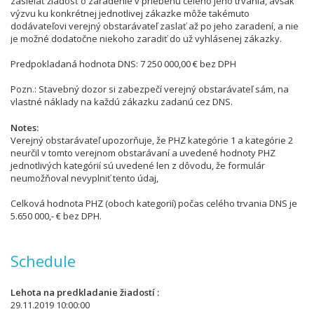
zasielať žiadosť o zaradenie v priebehu celého jeho trvania, avšak
výzvu ku konkrétnej jednotlivej zákazke môže takémuto
dodávateľovi verejný obstarávateľ zaslať až po jeho zaradení, a nie
je možné dodatočne niekoho zaradiť do už vyhlásenej zákazky.
Predpokladaná hodnota DNS: 7 250 000,00 € bez DPH
Pozn.: Stavebný dozor si zabezpečí verejný obstarávateľ sám, na
vlastné náklady na každú zákazku zadanú cez DNS.
Notes
Verejný obstarávateľ upozorňuje, že PHZ kategórie 1 a kategórie 2
neurčil v tomto verejnom obstarávaní a uvedené hodnoty PHZ
jednotlivých kategórií sú uvedené len z dôvodu, že formulár
neumožňoval nevyplniť tento údaj,
Celková hodnota PHZ (oboch kategorií) počas celého trvania DNS je
5.650 000,- € bez DPH.
Schedule
Lehota na predkladanie žiadostí
29.11.2019 10:00:00