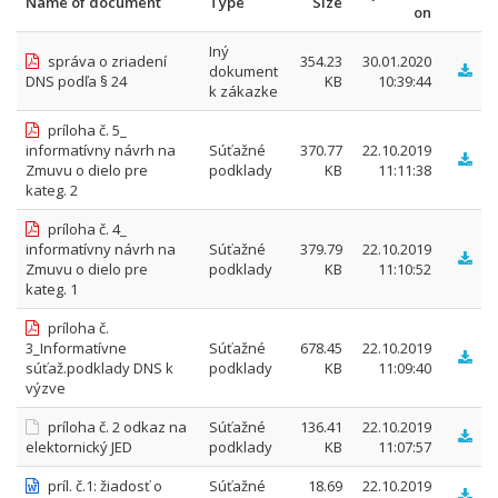
Name of document
Type
Size
on
Iný
správa o zriadení
354.23
30.01.2020
dokument
DNS podľa § 24
KB
10:39:44
k zákazke
príloha č. 5_
informatívny návrh na
Súťažné
370.77
22.10.2019
Zmuvu o dielo pre
podklady
KB
11:11:38
kateg. 2
príloha č. 4_
informatívny návrh na
Súťažné
379.79
22.10.2019
Zmuvu o dielo pre
podklady
KB
11:10:52
kateg. 1
príloha č.
3_Informatívne
Súťažné
678.45
22.10.2019
súťaž.podklady DNS k
podklady
KB
11:09:40
výzve
príloha č. 2 odkaz na
Súťažné
136.41
22.10.2019
elektornický JED
podklady
KB
11:07:57
príl. č.1: žiadosť o
Súťažné
18.69
22.10.2019