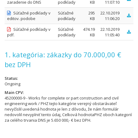
zaradenie do DNS
podklady
KB
11:07:10
Súťažné podklady v
Súťažné
295
22.10.2019
editov. podobe
podklady
KB
11:06:20
Súťažné podklady v
Súťažné
474.19
22.10.2019
pdf.
podklady
KB
11:05:40
1. kategória: zákazky do 70.000,00 €
bez DPH
Status
Ongoing
Main CPV
45200000-9 - Works for complete or part construction and civil
engineering work / PHZ tejto kategórie verejný obstarávateľ
nevyčíslil uvedená hodnota je len z dôvodu, že nám formulár
nedovolil nevyplniť tento údaj, Celková hodnotaPHZ oboch kategorií
za celého trvania DNS je 5.650 000,- € bez DPH.