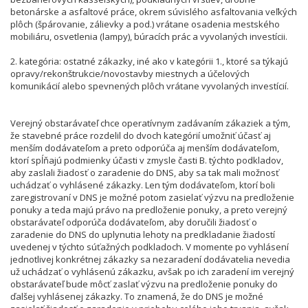
betonárske a asfaltové práce, okrem súvislého asfaltovania veľkých
plôch (špárovanie, zálievky a pod.) vrátane osadenia mestského
mobiliáru, osvetlenia (lampy), búracích prác a vyvolaných investícii.
2. kategória: ostatné zákazky, iné ako v kategórii 1., ktoré sa týkajú
opravy/rekonštrukcie/novostavby miestnych a účelových
komunikácií alebo spevnených plôch vrátane vyvolaných investícií.
Verejný obstarávateľ chce operatívnym zadávaním zákaziek a tým,
že stavebné práce rozdelil do dvoch kategórií umožniť účasť aj
menším dodávateľom a preto odporúča aj menším dodávateľom,
ktorí spĺňajú podmienky účasti v zmysle časti B. týchto podkladov,
aby zaslali žiadosť o zaradenie do DNS, aby sa tak mali možnosť
uchádzať o vyhlásené zákazky. Len tým dodávateľom, ktorí boli
zaregistrovaní v DNS je možné potom zasielať výzvu na predloženie
ponuky a teda majú právo na predloženie ponuky, a preto verejný
obstarávateľ odporúča dodávateľom, aby doručili žiadosť o
zaradenie do DNS do uplynutia lehoty na predkladanie žiadostí
uvedenej v týchto súťažných podkladoch. V momente po vyhlásení
jednotlivej konkrétnej zákazky sa nezaradení dodávatelia nevedia
už uchádzať o vyhlásenú zákazku, avšak po ich zaradení im verejný
obstarávateľ bude môcť zaslať výzvu na predloženie ponuky do
ďalšej vyhlásenej zákazky. To znamená, že do DNS je možné