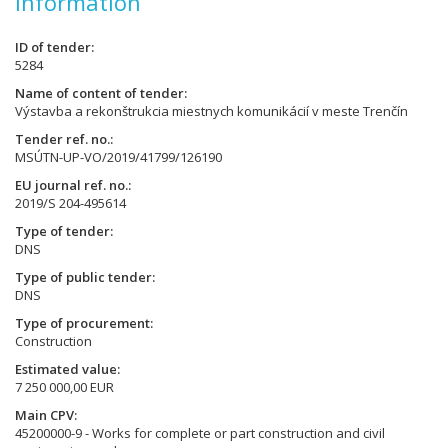
Information
ID of tender
5284
Name of content of tender
Výstavba a rekonštrukcia miestnych komunikácií v meste Trenčín
Tender ref. no.
MSÚTN-UP-VO/2019/41799/126190
EU journal ref. no.
2019/S 204-495614
Type of tender
DNS
Type of public tender
DNS
Type of procurement
Construction
Estimated value
7 250 000,00 EUR
Main CPV
45200000-9 - Works for complete or part construction and civil