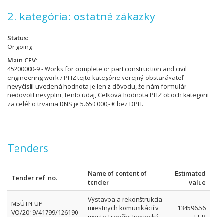
2. kategória: ostatné zákazky
Status
Ongoing
Main CPV
45200000-9 - Works for complete or part construction and civil
engineering work / PHZ tejto kategórie verejný obstarávateľ
nevyčíslil uvedená hodnota je len z dôvodu, že nám formulár
nedovolil nevyplniť tento údaj, Celková hodnota PHZ oboch kategorií
za celého trvania DNS je 5.650 000,- € bez DPH.
Tenders
Name of content of
Estimated
Tender ref. no.
tender
value
Výstavba a rekonštrukcia
MSÚTN-UP-
miestnych komunikácií v
134596.56
VO/2019/41799/126190-
meste Trenčín: Inovecká
EUR