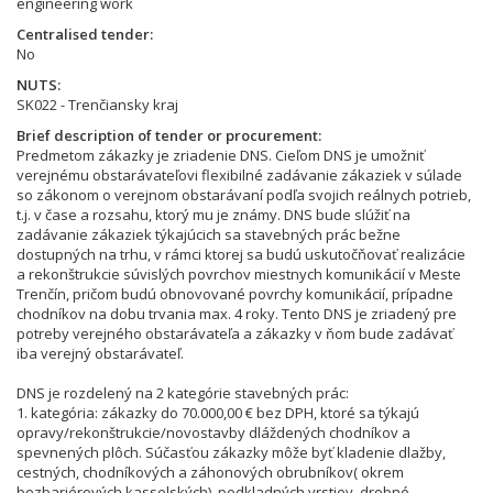
engineering work
Centralised tender
No
NUTS
SK022 - Trenčiansky kraj
Brief description of tender or procurement
Predmetom zákazky je zriadenie DNS. Cieľom DNS je umožniť
verejnému obstarávateľovi flexibilné zadávanie zákaziek v súlade
so zákonom o verejnom obstarávaní podľa svojich reálnych potrieb,
t.j. v čase a rozsahu, ktorý mu je známy. DNS bude slúžiť na
zadávanie zákaziek týkajúcich sa stavebných prác bežne
dostupných na trhu, v rámci ktorej sa budú uskutočňovať realizácie
a rekonštrukcie súvislých povrchov miestnych komunikácií v Meste
Trenčín, pričom budú obnovované povrchy komunikácií, prípadne
chodníkov na dobu trvania max. 4 roky. Tento DNS je zriadený pre
potreby verejného obstarávateľa a zákazky v ňom bude zadávať
iba verejný obstarávateľ.
DNS je rozdelený na 2 kategórie stavebných prác:
1. kategória: zákazky do 70.000,00 € bez DPH, ktoré sa týkajú
opravy/rekonštrukcie/novostavby dláždených chodníkov a
spevnených plôch. Súčasťou zákazky môže byť kladenie dlažby,
cestných, chodníkových a záhonových obrubníkov( okrem
bezbariérových kasselských), podkladných vrstiev, drobné