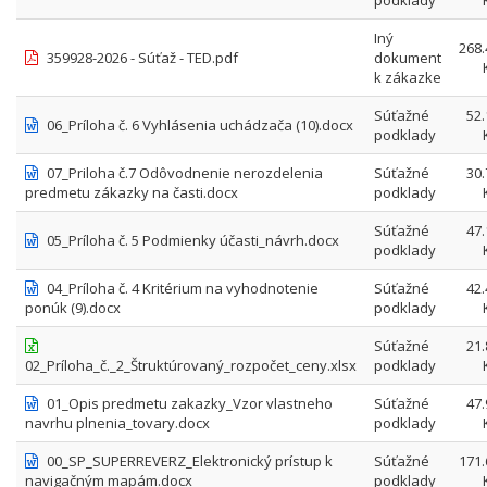
podklady
Iný
268.
359928-2026 - Súťaž - TED.pdf
dokument
k zákazke
Súťažné
52.
06_Príloha č. 6 Vyhlásenia uchádzača (10).docx
podklady
07_Priloha č.7 Odôvodnenie nerozdelenia
Súťažné
30.
predmetu zákazky na časti.docx
podklady
Súťažné
47.
05_Príloha č. 5 Podmienky účasti_návrh.docx
podklady
04_Príloha č. 4 Kritérium na vyhodnotenie
Súťažné
42.
ponúk (9).docx
podklady
Súťažné
21.
02_Príloha_č._2_Štruktúrovaný_rozpočet_ceny.xlsx
podklady
01_Opis predmetu zakazky_Vzor vlastneho
Súťažné
47.
navrhu plnenia_tovary.docx
podklady
00_SP_SUPERREVERZ_Elektronický prístup k
Súťažné
171.
navigačným mapám.docx
podklady