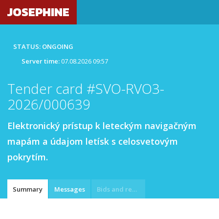
JOSEPHINE
STATUS: ONGOING
Server time:
07.08.2026 09:57
Tender card #SVO-RVO3-
2026/000639
Elektronický prístup k leteckým navigačným
mapám a údajom letísk s celosvetovým
pokrytím.
Summary
Messages
Bids and requests