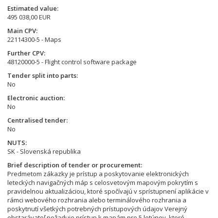
Estimated value
495 038,00 EUR
Main CPV
22114300-5 - Maps
Further CPV
48120000-5 - Flight control software package
Tender split into parts
No
Electronic auction
No
Centralised tender
No
NUTS
SK - Slovenská republika
Brief description of tender or procurement
Predmetom zákazky je prístup a poskytovanie elektronických
leteckých navigačných máp s celosvetovým mapovým pokrytím s
pravidelnou aktualizáciou, ktoré spočívajú v sprístupnení aplikácie v
rámci webového rozhrania alebo terminálového rozhrania a
poskytnutí všetkých potrebných prístupových údajov Verejný
obstarávateľ požaduje prístup k mapám pre 5 letúnov, ktoré