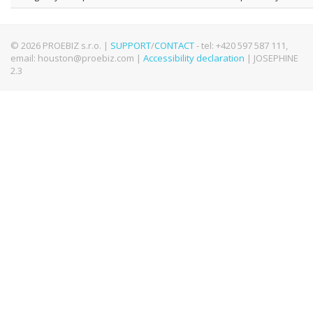
© 2026 PROEBIZ s.r.o. |
SUPPORT
/
CONTACT
- tel: +420 597 587 111,
email: houston@proebiz.com |
Accessibility declaration
| JOSEPHINE
2.3