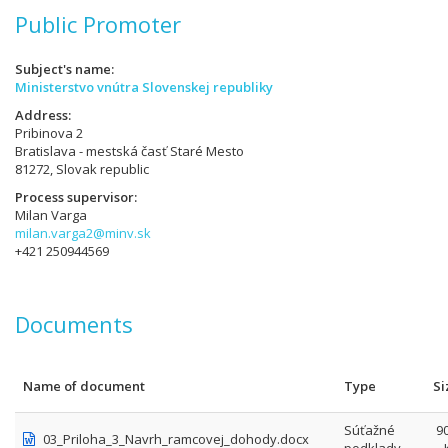
Public Promoter
Subject's name
Ministerstvo vnútra Slovenskej republiky
Address
Pribinova 2
Bratislava - mestská časť Staré Mesto
81272, Slovak republic
Process supervisor
Milan Varga
milan.varga2@minv.sk
+421 250944569
Documents
Name of document
Type
Si
Súťažné
90
03_Priloha_3_Navrh_ramcovej_dohody.docx