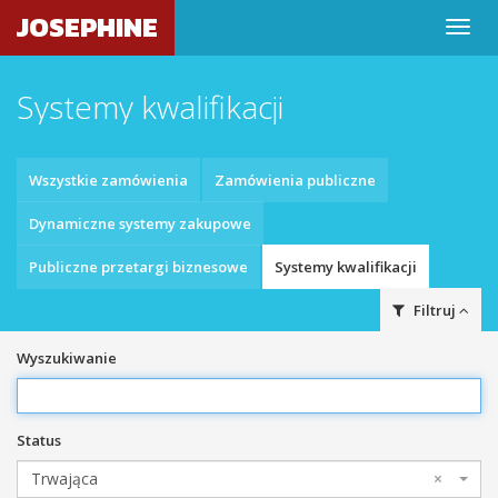
JOSEPHINE
Systemy kwalifikacji
Wszystkie zamówienia
Zamówienia publiczne
Dynamiczne systemy zakupowe
Publiczne przetargi biznesowe
Systemy kwalifikacji
Filtruj
Wyszukiwanie
Status
Trwająca
×