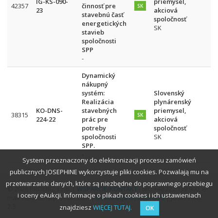
IG-KS-090-
priemysel,
42357
činnosť pre
SK
23
akciová
stavebnú časť
spoločnosť
energetických
SK
stavieb
spoločnosti
SPP
-
Dynamický
nákupný
systém:
Slovenský
Realizácia
plynárenský
KO-DNS-
stavebných
priemysel,
38315
SK
224-22
prác pre
akciová
potreby
spoločnosť
spoločnosti
SK
SPP.
-
System przeznaczony do elektronizacji procesu zamówień
publicznych JOSEPHINE wykorzystuje pliki cookies. Pozwalają mu na
przetwarzanie danych, które są niezbędne do poprawnego przebiegu
© 2026 PROEBIZ s.r.o. |
WSPARCIE
/
KONTAKT
- tel.: +48 222 139 900, e-
i oceny eAukcji. Informacje o plikach cookies i ich ustawieniach
mail: houston@proebiz.com |
Deklaracja dostępności
| JOSEPHINE
2.3
znajdziesz
WIĘCEJ TUTAJ.
OK