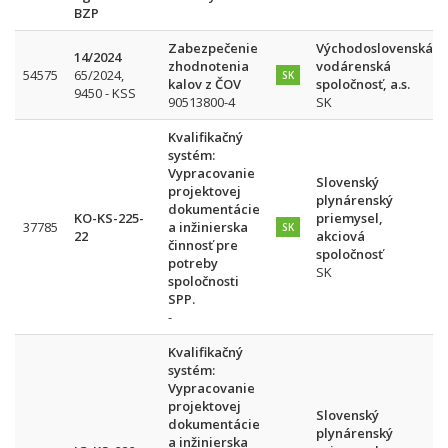
BZP
Zabezpečenie
Východoslovenská
14/2024
zhodnotenia
vodárenská
54575
65/2024,
SK
kalov z ČOV
spoločnosť, a.s.
9450 - KSS
90513800-4
SK
Kvalifikačný
systém:
Vypracovanie
Slovenský
projektovej
plynárenský
dokumentácie
KO-KS-225-
priemysel,
37785
a inžinierska
SK
22
akciová
činnosť pre
spoločnosť
potreby
SK
spoločnosti
SPP.
-
Kvalifikačný
systém:
Vypracovanie
projektovej
Slovenský
dokumentácie
plynárenský
a inžinierska