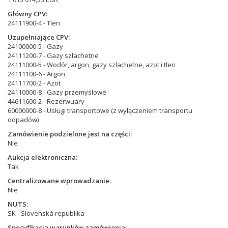
Główny CPV
24111900-4 - Tlen
Uzupełniające CPV
24100000-5 - Gazy
24111200-7 - Gazy szlachetne
24111000-5 - Wodór, argon, gazy szlachetne, azot i tlen
24111100-6 - Argon
24111700-2 - Azot
24110000-8 - Gazy przemysłowe
44611600-2 - Rezerwuary
60000000-8 - Usługi transportowe (z wyłączeniem transportu
odpadów)
Zamówienie podzielone jest na części
Nie
Aukcja elektroniczna
Tak
Centralizowane wprowadzanie
Nie
NUTS
SK - Slovenská republika
Specyfikacja warunków zamówienia