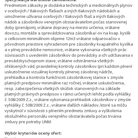
Predmetom zákazky je dodávka technických a medicinálnych plynov
v oceľových / tlakových fľašiach a iných tlakových nádobách a
umožnenie užívania oceľových / tlakových fliaš a iných tlakových
nádob a zásobníkov verejným obstarávateľom počas stanovenej
doby (prenájom), vrátane dopravy na miesto určenia, vrátane
dovozu, montáže a sprevádzkovania zásobníka/-ov na kvap. kyslík
o celkovom minimálnom objeme 12m3 vrátane odparovačov v
pôvodnom priestore vyhradenom pre zásobníky kvapalného kyslíka
a v plnej prevádzke nemocnice, vrátane vykonania všetkých prác
súvisiacich s uvedením zásobníkov do prevádzky a ich udržiavania v
prevádzkyschopnom stave, vrátane odstránenia všetkých
ohlásených vád, pravidelnej kontroly zásobníkov (pri každom plnení
uskutočnenie vizuálnej kontroly plnenej zásobnej nádrže,
prehliadka a kontrola funkčnosti zásobníkovej stanice v zmysle
platných predpisov minimálne raz ročne), vrátane uskutočnenia,
resp. zabezpečenia všetkých skúšok stanovených na základe
platných právnych predpisov v rámci určených lehôt podľa vyhlášky
č. 508/2009 Z.z., vrátane vykonania prehliadok zásobníkov v zmysle
vyhlášky č. 508/2009 Z.z., vrátane ďalších nákladov, ktoré sa môžu
vyskytnúť v súvislosti s plnením predmetu zmluvy a vyškolenia
obslužného personálu verejného obstarávateľa počas trvania
zmluvy pre potreby UNM.
Wybór kryteriów oceny ofert