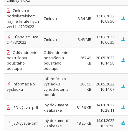
zmluvy v CRZ
Zmluva o
podnikateľskom
12.07.2022
Zmluva
3.34 MB
nájme hnuteľných
10:09:50
vecí č. 479/2022
Kúpna zmluva
12.07.2022
Zmluva
3.45 MB
č. 478/2022
10:06:35
Odôvodnenie
Odôvodnenie
nezrušenia
nezrušenia
267.49
20.05.2022
použitého
použitého
KB
10:14:58
postupu
postupu
Informácia o
Informácia o
výsledku
206.55
20.05.2022
výsledku
vyhodnotenia
KB
10:14:07
ponúk
Iný dokument
14.01.2022
JED-výzva- pdf
81.36 KB
k zákazke
10:29:11
Iný dokument
14.01.2022
JED-výzva- xml
18.25 KB
k zákazke
10:28:50