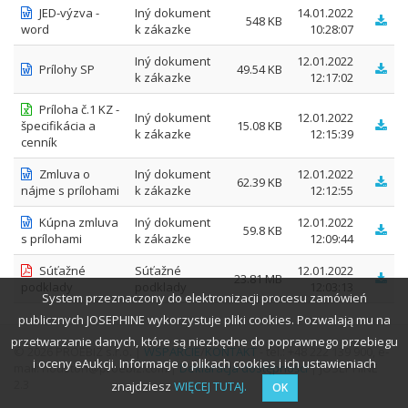
JED-výzva -
Iný dokument
14.01.2022
548 KB
word
k zákazke
10:28:07
Iný dokument
12.01.2022
Prílohy SP
49.54 KB
k zákazke
12:17:02
Príloha č.1 KZ -
Iný dokument
12.01.2022
špecifikácia a
15.08 KB
k zákazke
12:15:39
cenník
Zmluva o
Iný dokument
12.01.2022
62.39 KB
nájme s prílohami
k zákazke
12:12:55
Kúpna zmluva
Iný dokument
12.01.2022
59.8 KB
s prílohami
k zákazke
12:09:44
Súťažné
Súťažné
12.01.2022
23.81 MB
podklady
podklady
12:03:13
System przeznaczony do elektronizacji procesu zamówień
publicznych JOSEPHINE wykorzystuje pliki cookies. Pozwalają mu na
przetwarzanie danych, które są niezbędne do poprawnego przebiegu
© 2026 PROEBIZ s.r.o. |
WSPARCIE
/
KONTAKT
- tel.: +48 222 139 900, e-
i oceny eAukcji. Informacje o plikach cookies i ich ustawieniach
mail: houston@proebiz.com |
Deklaracja dostępności
| JOSEPHINE
2.3
znajdziesz
WIĘCEJ TUTAJ.
OK