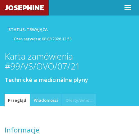
JOSEPHINE
STATUS: TRWAJĄCA
Czas serwera:
08.08.2026 12:53
Karta zamówienia
#99/VS/OVO/07/21
Technické a medicinálne plyny
Przegląd
Wiadomości
Oferty/wnioski
Informacje