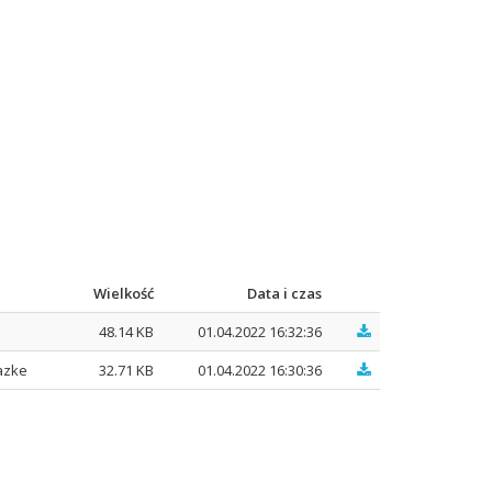
Wielkość
Data i czas
48.14 KB
01.04.2022 16:32:36
azke
32.71 KB
01.04.2022 16:30:36