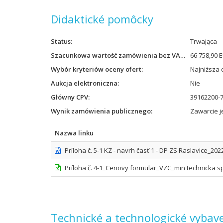
Didaktické pomôcky
Status
Trwająca
Szacunkowa wartość zamówienia bez VAT
66 758,90 
Wybór kryteriów oceny ofert
Najniższa 
Aukcja elektroniczna
Nie
Główny CPV
39162200-7
Wynik zamówienia publicznego
Zawarcie 
Nazwa linku
Príloha č. 5-1 KZ - navrh časť 1 - DP ZS Raslavice_202
Príloha č. 4-1_Cenovy formular_VZC_min technicka sp
Technické a technologické vybave