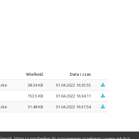
Wielkość
Data i czas
azke
38.34 KB
01.04.2022 16:35:55
153.5 KB
01.04.2022 16:34:11
azke
31.48 KB
01.04.2022 16:31:54
anych, które są niezbędne do poprawnego przebiegu i oceny eAukcji.