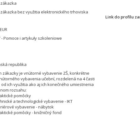
á zákazka
 zákazka bez využitia elektronického trhoviska
Link do profilu 
 EUR
 - Pomoce i artykuły szkoleniowe
nská republika
 zákazky je vnútorné vybavenie ZŠ, konkrétne
útorného vybavenia učební, rozdelená na 4 časti
i od ich využitia ako aj ich konečného umiestnenia
vnom rozsahu:
daktické pomôcky
chnické a technologické vybavenie - IKT
teriérové vybavenie - nábytok
daktické pomôcky - knižničný fond