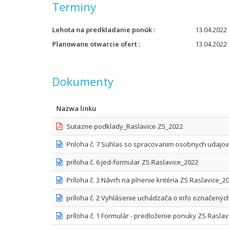
Terminy
Lehota na predkladanie ponúk
13.04.2022 
Planowane otwarcie ofert
13.04.2022 
Dokumenty
Nazwa linku
Sutazne podklady_Raslavice ZS_2022
Priloha č. 7 Suhlas so spracovanim osobnych udajov
príloha č. 6 jed-formular ZS Raslavice_2022
Príloha č. 3 Návrh na plnenie kritéria ZS Raslavice_2
príloha č. 2 Vyhlásenie uchádzača o info označený
príloha č. 1 Formulár - predloženie ponuky ZS Rasla