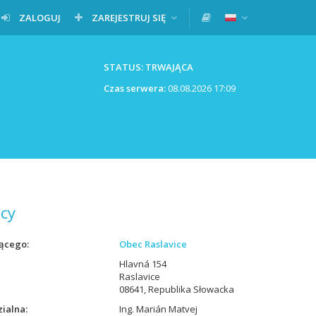
ZALOGUJ
ZAREJESTRUJ SIĘ
STATUS: TRWAJĄCA
Czas serwera:
08.08.2026 17:09
cy
ącego
Obec Raslavice
Hlavná 154
Raslavice
08641, Republika Słowacka
ialna
Ing. Marián Matvej