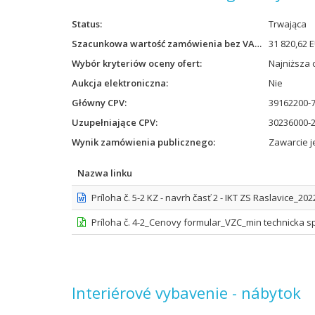
Status
Trwająca
Szacunkowa wartość zamówienia bez VAT
31 820,62 
Wybór kryteriów oceny ofert
Najniższa 
Aukcja elektroniczna
Nie
Główny CPV
39162200-7
Uzupełniające CPV
30236000-2
Wynik zamówienia publicznego
Zawarcie 
Nazwa linku
Príloha č. 5-2 KZ - navrh časť 2 - IKT ZS Raslavice_202
Príloha č. 4-2_Cenovy formular_VZC_min technicka spe
Interiérové vybavenie - nábytok