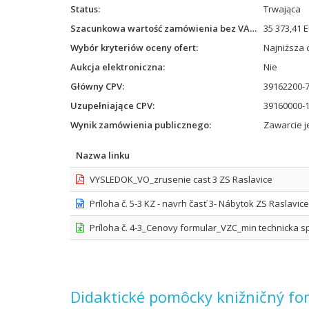
Status
Trwająca
Szacunkowa wartość zamówienia bez VAT
35 373,41 
Wybór kryteriów oceny ofert
Najniższa 
Aukcja elektroniczna
Nie
Główny CPV
39162200-7
Uzupełniające CPV
39160000-1
Wynik zamówienia publicznego
Zawarcie 
Nazwa linku
VYSLEDOK_VO_zrusenie cast 3 ZS Raslavice
Príloha č. 5-3 KZ - navrh časť 3- Nábytok ZS Raslavic
Príloha č. 4-3_Cenovy formular_VZC_min technicka sp
Didaktické pomôcky knižničný fo