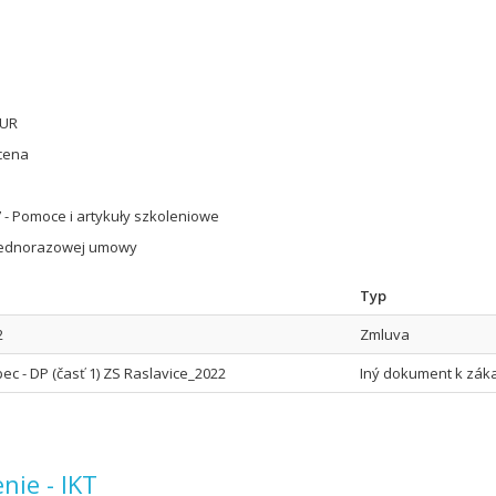
EUR
cena
 - Pomoce i artykuły szkoleniowe
jednorazowej umowy
Typ
2
Zmluva
ec - DP (časť 1) ZS Raslavice_2022
Iný dokument k zák
nie - IKT