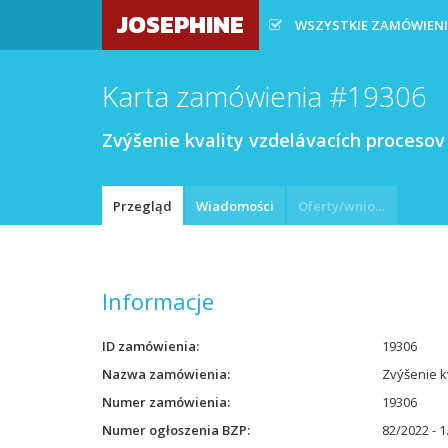
JOSEPHINE
WSZYSTKIE ZAMÓWIEN
Karta zamówienia #19306
Zvýšenie kvality vzdelávacích procesov
Przegląd
Wiadomości
Oferty/wnioski
Informacje
ID zamówienia
19306
Nazwa zamówienia
Zvýšenie k
Numer zamówienia
19306
Numer ogłoszenia BZP
82/2022 - 1