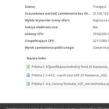
Status
Trwająca
Szacunkowa wartość zamówienia bez VAT
25 543,16 
Wybór kryteriów oceny ofert
Najniższa 
Aukcja elektroniczna
Nie
Główny CPV
39162200-7
Uzupełniające CPV
22111000-1
Wynik zamówienia publicznego
Zawarcie 
Nazwa linku
Príloha č. 8 Špecifikácia knižničný fond ZS Raslavice
Príloha č. 5-4 KZ - navrh časť 4 KF ZS Raslavice_2022
Príloha č. 4-4_Cenovy formular_VZC_min technicka spe
System przeznaczony do elektronizacji procesu zamówień publicznyc