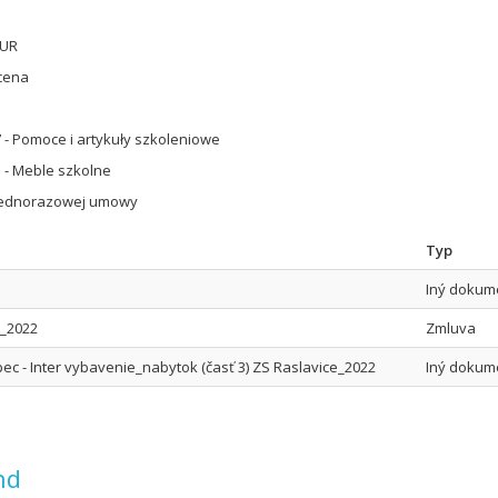
EUR
cena
 - Pomoce i artykuły szkoleniowe
 - Meble szkolne
jednorazowej umowy
Typ
Iný dokum
e_2022
Zmluva
ec - Inter vybavenie_nabytok (časť 3) ZS Raslavice_2022
Iný dokum
nd