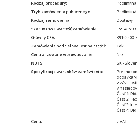
Rodzaj procedury
Podlimitn
Tryb zamówienia publicznego
Podlimitná
Rodzaj zamówienia
Dostawy
Szacunkowa wartość zamówienia
159 496,09
Główny CPV
39162200-7
Zamówienie podzielone jest na części
Tak
Centralizowane wprowadzanie
Nie
NUTS
SK - Slove
Specyfikacja warunków zamówienia
Predmetom
dodávka vn
v závislost
v nasledo
Časť 1: Di
Časť 2: Te
Časť 3: In
Časť 4: Di
Cena
z VAT