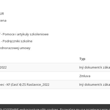
EUR
cena
 - Pomoce i artykuły szkoleniowe
 - Podręczniki szkolne
jednorazowej umowy
Typ
_2022
Iný dokument k zák
Zmluva
c - KF (časť 4) ZS Raslavice_2022
Iný dokument k zák
h JOSEPHINE wykorzystuje pliki cookies. Pozwalają mu na przetwarzanie d