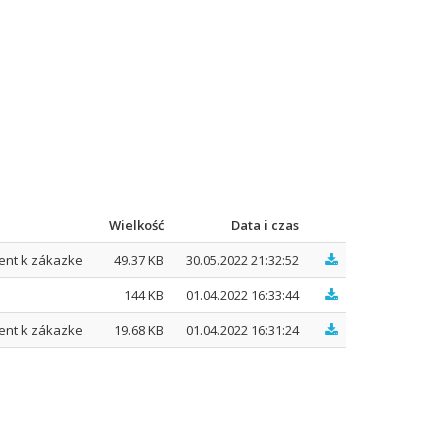
Wielkość
Data i czas
ent k zákazke
49.37 KB
30.05.2022 21:32:52
144 KB
01.04.2022 16:33:44
ent k zákazke
19.68 KB
01.04.2022 16:31:24