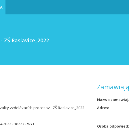
IA
 - ZŠ Raslavice_2022
Zamawiają
Nazwa zamawiaj
vality vzdelávacích procesov - ZŠ Raslavice_2022
Adres
.4.2022 - 18227 - WYT
Osoba odpowiedz