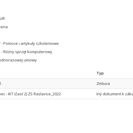
EUR
cena
 - Pomoce i artykuły szkoleniowe
 - Różny sprzęt komputerowy
jednorazowej umowy
Typ
2
Zmluva
c - IKT (časť 2) ZS Raslavice_2022
Iný dokument k zák