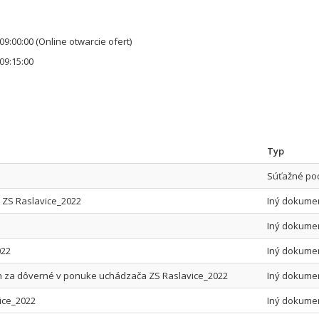
09:00:00
(Online otwarcie ofert)
09:15:00
Typ
Súťažné po
 ZS Raslavice_2022
Iný dokume
Iný dokume
022
Iný dokume
ch za dôverné v ponuke uchádzača ZS Raslavice_2022
Iný dokume
vice_2022
Iný dokume