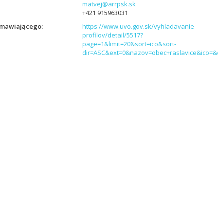
matvej@arrpsk.sk
+421 915963031
zamawiającego
https://www.uvo.gov.sk/vyhladavanie-
profilov/detail/5517?
page=1&limit=20&sort=ico&sort-
dir=ASC&ext=0&nazov=obec+raslavice&ico=