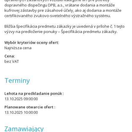
dopravného dispečingu DPB, a.s., vrátane dodania a montáže
kufrovej zástavby pre zásahové účely, ako aj dodania a montáže
certifikovaného zvukovo-svetelného výstražného systému.
Bližšia špecifikácia predmetu zákazky je uvedená v prílohe č. 1 tejto
výzvy na predloženie ponuky – Špecifikácia predmetu zákazky.
Wybór kryteriów oceny ofert
Najniższa cena
Cena
bez VAT
Terminy
Lehota na predkladanie ponúk
13.10.2025 09:00:00
Planowane otwarcie ofert
13.10.2025 10:00:00
Zamawiający