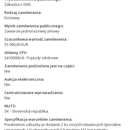
Zákazka v DNS
Rodzaj zamówienia
Dostawy
Wynik zamówienia publicznego
Zawarcie jednorazowej umowy
Szacunkowa wartość zamówienia
55 000,00 EUR
Główny CPV
34100000-8 - Pojazdy silnikowe
Zamówienie podzielone jest na części
Nie
Aukcja elektroniczna
Nie
Centralizowane wprowadzanie
Nie
NUTS
SK - Slovenská republika
Specyfikacja warunków zamówienia
Predmetom zákazky je dodanie 2 ks nových/skladových špeciálne
upravených zásahových vozidiel kategórie M1 pre potreby