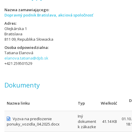
Nazwa zamawiającego
Dopravný podnik Bratislava, akciová spoločnosť
Adres
Olejkárska 1
Bratislava
811 09, Republika Słowacka
Osoba odpowiedzialna
Tatiana Elanová
elanova.tatiana@dpb.sk
+421 259501529
Dokumenty
D
Nazwa linku
Typ
Wielkość
Iný
Vyzva na predlozenie
01.10
dokument
41.14 KB
ponuky_vozidla_04.2025.docx
18:
k zákazke