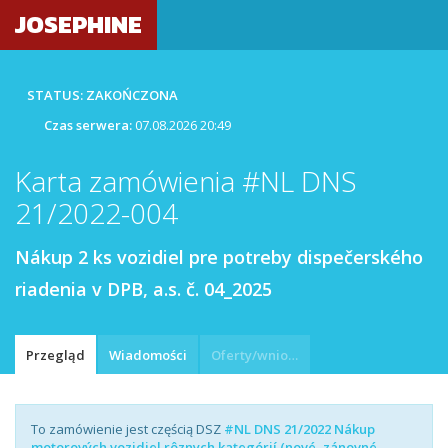
JOSEPHINE
STATUS: ZAKOŃCZONA
Czas serwera:
07.08.2026 20:49
Karta zamówienia #NL DNS
21/2022-004
Nákup 2 ks vozidiel pre potreby dispečerského
riadenia v DPB, a.s. č. 04_2025
Przegląd
Wiadomości
Oferty/wnioski
To zamówienie jest częścią DSZ
#NL DNS 21/2022 Nákup
motorových vozidiel rôznych kategórií (nové, zánovné,