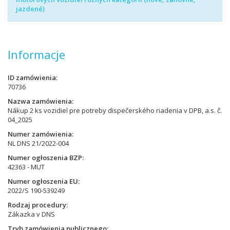
jazdené)
Informacje
ID zamówienia
70736
Nazwa zamówienia
Nákup 2 ks vozidiel pre potreby dispečerského riadenia v DPB, a.s. č.
04_2025
Numer zamówienia
NL DNS 21/2022-004
Numer ogłoszenia BZP
42363 - MUT
Numer ogłoszenia EU
2022/S 190-539249
Rodzaj procedury
Zákazka v DNS
Tryb zamówienia publicznego