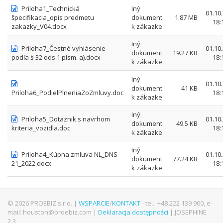
Priloha1_Technická
Iný
01.10
špecifikacia_opis predmetu
dokument
1.87 MB
18:
zakazky_V04.docx
k zákazke
Iný
Priloha7_Čestné vyhlásenie
01.10
dokument
19.27 KB
podľa § 32 ods 1 písm. a).docx
18:
k zákazke
Iný
01.10
dokument
41 KB
Priloha6_PodielPlneniaZoZmluvy.doc
18:
k zákazke
Iný
Priloha5_Dotaznik s navrhom
01.10
dokument
49.5 KB
kriteria_vozidla.doc
18:
k zákazke
Iný
Priloha4_Kúpna zmluva NL_DNS
01.10
dokument
77.24 KB
21_2022.docx
18:
k zákazke
© 2026 PROEBIZ s.r.o. |
WSPARCIE
/
KONTAKT
- tel.: +48 222 139 900, e-
mail: houston@proebiz.com |
Deklaracja dostępności
| JOSEPHINE
2.3