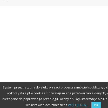
System przeznaczony do elektronizacji procesu zamówień publicznych
wykorzystuje pliki cookies. Pozwalają mu na przetwarzanie danych, k
niezbędne do poprawnego przebiegu i oceny eAukcji. Informacje o plika
i ich ustawieniach znajdziesz
WIĘCEJ TUTAJ.
OK